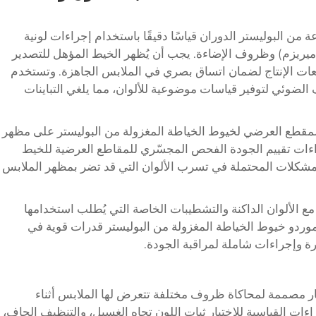
من البوليستر الدوران قياسًا دقيقًا باستخدام إجراءات لونية
ميتاميريزم) وظروف الإضاءة. يجب أن يُظهر الخيط المؤهل للتصدير
اللون (ديلتا إي) أقل من 1.0 بين دفعات الإنتاج لضمان اتساق بصري في الملابس الجاهزة. وتستخدم
 الضوئي لتوفير قياسات موضوعية للألوان، مما يلغي التباينات
لمقطع العرضي لخيوط الخياطة المغزولة من البوليستر على مظهر
اءات تقييم الجودة الفحص المجسّري للمقاطع العرضية للخيط
لمشكلات المحتملة في تسرب الألوان التي قد تضر بمظهر الملابس
ا مع الألوان الداكنة والتشطيبات الخاصة التي يُطلب استخدامها
موردو خيوط الخياطة المغزولة من البوليستر قدرات قوية في
ة وإجراءات شاملة لمراقبة الجودة.
تبار مصممة لمحاكاة ظروف مختلفة تتعرض لها الملابس أثناء
راءات القياسية للاختبار ثبات اللون تجاه الغسيل، والتنظيف الجاف،