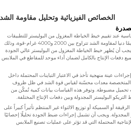
الخصائص الفيزيائية وتحليل مقاومة الشد
مصدرة
سية عند تقييم خيط الخياطة المغزول من البوليستر للتطبيقات
التصديرية. وعادةً ما تتطلب معايير الصناعة قيمًا دنيا لمقاومة الشد تتراوح بين 2000 و4000 غرام-قوة، وذلك
ب أن يُظهر خيط الخياطة المغزول من البوليستر عالي الجودة
 دفعات الإنتاج بالكامل لضمان أداء موحد للمقاطع في الملابس
جراءات عينة منهجية تأخذ في الاعتبار التباينات المحتملة داخل
ة المتخصصة معدات محسّنة لقياس قوة الشد في ظل ظروف
حميل مضبوطة. وتوفر هذه القياسات بيانات كمية تُمكّن من
تريكو البوليستر المجدولة وبين دفعات الإنتاج المختلفة.
قيقة أو السميكة أو توزيع الالتواء غير المنتظم تأثيراً كبيراً على
المجدولة. ويجب أن تشمل إجراءات ضبط الجودة تحليلًا إحصائيًا
إنتاجية المحتملة التي قد تؤثر على عمليات تصنيع الملابس