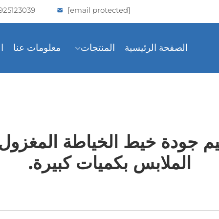
925123039
[email protected]
الصفحة الرئيسية
المنتجات
معلومات عنا
ا
قييم جودة خيط الخياطة المغزول
الملابس بكميات كبيرة.