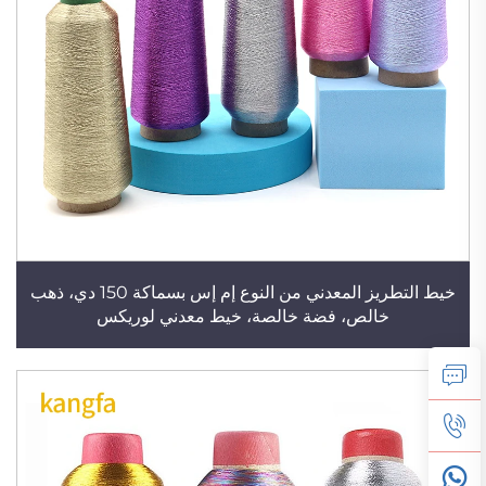
خيط التطريز المعدني من النوع إم إس بسماكة 150 دي، ذهب
خالص، فضة خالصة، خيط معدني لوريكس