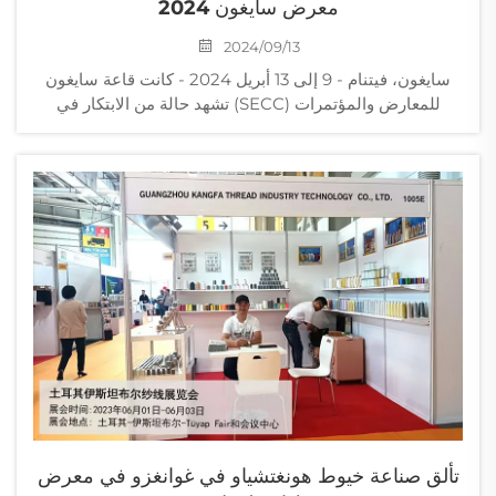
معرض سايغون 2024
2024/09/13
سايغون، فيتنام - 9 إلى 13 أبريل 2024 - كانت قاعة سايغون
للمعارض والمؤتمرات (SECC) تشهد حالة من الابتكار في
صناعة النسيج حيث اجتمع قادة القطاع في حدث تجاري بارز.
من بين أبرز الفعاليات كانت مشاركة Siderons، الشركة البارزة
التي عرضت أحدث ما توصلت إليه التكنولوجيا في مجال...
تألق صناعة خيوط هونغتشياو في غوانغزو في معرض