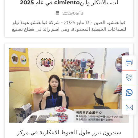
لت. بالابتكار والنcimiento في عام 2025
2025/05/13
قوانغتشو، الصين - 13 مايو 2025 - شركة قوانغتشو هونغ تياو
للصناعات الخيطية المحدودة، وهي اسم رائد في قطاع تصنيع
النسيج والخيوط، تواصل تحقيق تقدم في الابتكار والتميز
الصناعي بينما تبدأ فصلاً جديداً...
سيدرون تبرز حلول الخيوط الابتكارية في مركز