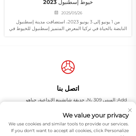
خيوط إسطنبول 2023
2025/05/26
من 1 يونيو إلى 3 يونيو 2023، استضافت مدينة إسطنبول
النابضة بالحياة في تركيا المعرض المتميز إسطنبول للخيوط في
مركز توياب للمعارض والمؤتمرات الشهير. ومن بين المشاركين
البارزين كان هناك شركة قوانغتشو هونغ تياو للخيوط...
اتصل بنا
Add: المبنى N، 309، حديقة شانشينغ الإبداعية، جياهو
وانغجانغ، منطقة باييون، مدينة قوانغتشو، مقاطعة قوانغدونغ،
الصين، الرمز البريدي 510000
We value your privacy
الهاتف:
+86-18925123039
We use cookies and similar tools to provide our services.
If you don't want to accept all cookies, click Personalize
البريد الإلكتروني:
[email protected]