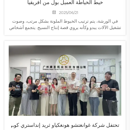
خيط الخياطة العميل بول من أفريقيا
2025/06/21
في الورشة، يتم ترتيب الخيوط الملونة بشكل مرتب، وصوت
تشغيل الآلات يبدو وكأنه يروي قصة إنتاج النسيج. يتجمع أشخاص
من خلفيات مختلفة هنا، يستكشفون معًا تفاصيل الإنتاج، مما
يسمح للقصة بالاندماج...
تحتفل شركة غوانغتشو هونغكياو ثريد إنداستري كو.,