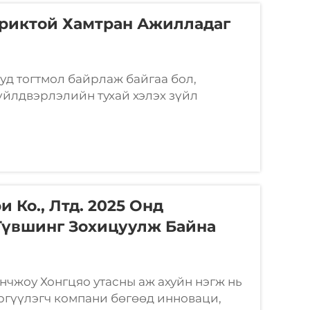
риктой Хамтран Ажилладаг
уд тогтмол байрлаж байгаа бол,
үйлдвэрлэлийн тухай хэлэх зүйл
нд нэгтгэж, үйлдвэрлэлийн дээд
л үйлдвэрлэлийн зорилгоор явахад
 Ко., Лтд. 2025 Онд
Түвшинг Зохицуулж Байна
уанчжоу Хонгцяо утасны аж ахуйн нэгж нь
ргүүлэгч компани бөгөөд инноваци,