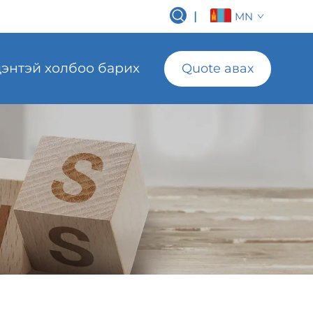
|
MN
энтэй холбоо барих
Quote авах