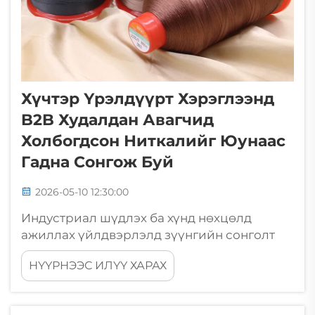
Хүчтэр Үрэлдүүрт Хэрэглээнд
B2B Худалдан Авагчид
Холбогдсон Ниткалийг Юунаас
Гадна Сонгож Буй
2026-05-10 12:30:00
Индустриал шүдлэх ба хүнд нөхцөлд
ажиллах үйлдвэрлэлд зүүнгийн сонголт
хэзээд ч хялбар биш. Бүтээдүүр тогтмол
НҮҮРНЭЭС ИЛҮҮ ХАРАХ
механик дарлал, хүртүүрлэл ба
хатангуурын үүднээс үлдмүүр хамгаалахын
тулд түүнийг холбож буй зүүнгийн чанар