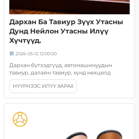
Дархан Ба Тавиур Зүүх Утасны
Дунд Нейлон Утасны Илүү
Хүчтүүд.
2026-05-12 12:00:00
Дархан бүтээдгүүд, автомашинуудын
тавиур, далайн тавиур, хүнд нөхцөлд
ажиллах мебель зүүхдээ утас сонгохдоо
НҮҮРНЭЭС ИЛҮҮ ХАРАХ
утасны сонголт хэзээд ч хялбар биш. Утас
нь тогтмол хатгалт, үртүүр, тосонд үлдэх,
механик хатгалтад жилдүүд хүртэл төдий л
төвөгтүүдгүй төдий л төвөгтүүдгүй төдий л
төвөгтүүдгүй төдий л төвөгтүүдгүй төдий л
төвөгтүүдгүй төдий л төвөгтүүдгүй төдий л
төвөгтүүдгүй төдий л төвөгтүүдгүй төдий л