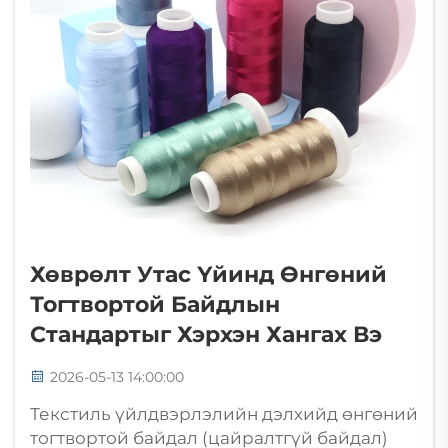
хүчтэй баталгаажуулж чаджээ...
Хөврөлт Утас Үйинд Өнгөний
Тогтвортой Байдлын
Стандартыг Хэрхэн Хангах Вэ
2026-05-13 14:00:00
Текстиль үйлдвэрлэлийн дэлхийд өнгөний
тогтвортой байдал (цайралтгүй байдал)