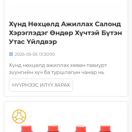
хийгтүүр хийгтүүр хийгтүүр хийгтүүр
хийгтү......
Хүнд Нөхцөлд Ажиллах Салонд
Хэрэглэдэг Өндөр Хүчтэй Бүтэн
Утас Үйлдвэр
2026-05-05 13:30:00
Хүнд нөхцөлд ажиллах хөвөн тавиурт
зүүнгийн хүч ба туршлагын чанар нь
бүтээдүүр хэдэн жил үлдмүүр хамгаалах
НҮҮРНЭЭС ИЛҮҮ ХАРАХ
юм уу, дарлалын доор түүрхүүр газар
хүртүүрлэлд орж хүртүүрлэлд орж
хүртүүрлэлд орж хүртүүрлэлд орж
хүртүүрлэлд орж хүртүүрлэлд орж
хүртүүрлэлд орж хүртүүрлэлд орж
хүртүүрлэлд орж хүртүүрлэлд орж
хүртүүрлэлд орж хүртүүрлэлд орж