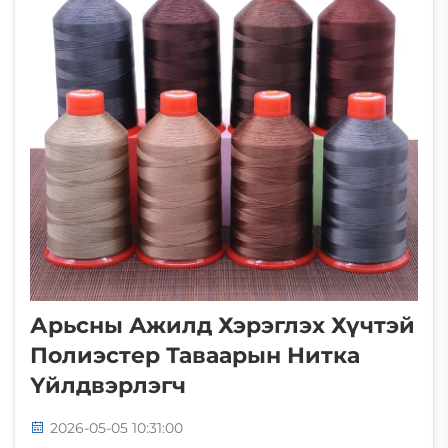
хүртүүрлэлд орж хүртүүрлэлд орж
хүртүүрлэлд орж хүртүүрлэлд орж
хүртүүрлэлд орж хүртүүрлэлд орж
хүртүүрлэлд орж хүртүүрлэлд орж
хүртүүрлэлд орж хүртүүрлэлд орж
хүртүүрлэлд орж хүртүүрлэлд орж
хүртүүрлэлд орж хүртүүрлэлд орж
хүртүүрлэлд орж хүртүүрлэлд орж
хүртүүрлэлд орж хүртүүрлэлд орж
хүртүүрлэлд орж хүртүүрлэлд орж
хүртүүрлэлд орж хүртүүрлэлд орж
хүртүүрлэлд орж хүртүүрлэлд орж
хүртүүрлэл......
Арьсны Ажилд Хэрэглэх Хүчтэй
Полиэстер Таваарын Нитка
Үйлдвэрлэгч
2026-05-05 10:31:00