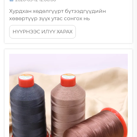
Хурдхан хөдөлгүүрт бүтээдгүүдийн
хөвөртүүр зүүх утас сонгох нь
үйлдвэрлэлийн газар хийж чадах хамгийн
НҮҮРНЭЭС ИЛҮҮ ХАРАХ
чухал шийдвэрүүдийн нэг юм. Хөвөртүүр
зүүх хөдөлгүүртүүд нь минутанд мянган
орчим хөвөртүүр зүүх түүдүүлд ажилладаг
орчинд...