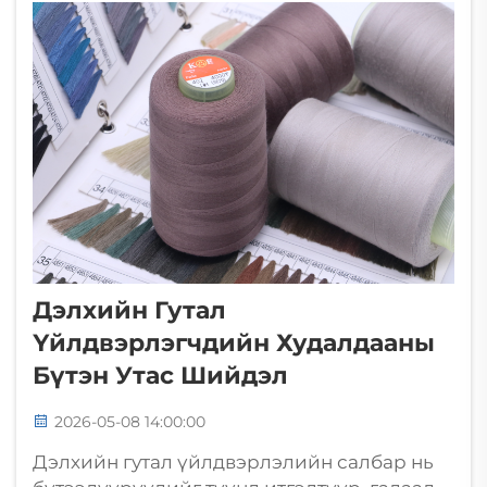
нь үйлдлийн чухал хувьсагч болой.
Дэлхийн Гутал
Үйлдвэрлэгчдийн Худалдааны
Бүтэн Утас Шийдэл
2026-05-08 14:00:00
Дэлхийн гутал үйлдвэрлэлийн салбар нь