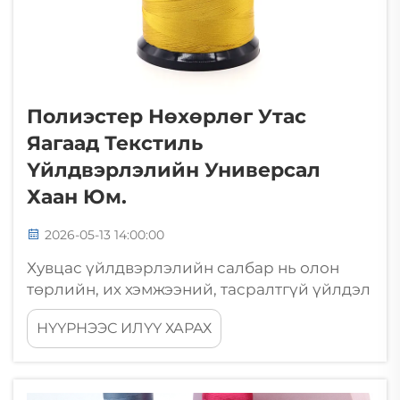
Полиэстер Нөхөрлөг Утас
Яагаад Текстиль
Үйлдвэрлэлийн Универсал
Хаан Юм.
2026-05-13 14:00:00
Хувцас үйлдвэрлэлийн салбар нь олон
төрлийн, их хэмжээний, тасралтгүй үйлдэл
хийх шаардлагатай салбар бөлгөөн. Түүнд
НҮҮРНЭЭС ИЛҮҮ ХАРАХ
нийтлэд ашиглагдаж буй нэг материал —
полиэстер нөхөрлөг утас — текстиль ба
хувцас үйлдвэрлэлийн бүх салбарт
хэрэглэдэг үндсэн сонголт гэж үүрд хүртэл