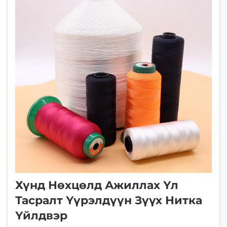
чанарыг тодорхойлдог гол
бүрдүүлэгчдийн нүүрсний таварын нөөц...
Хүнд Нөхцөлд Ажиллах Үл
Тасралт Үүрэлдүүн Зүүх Нитка
Үйлдвэр