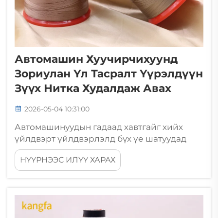
Автомашин Хуучирчихуунд
Зориулан Үл Тасралт Үүрэлдүүн
Зүүх Нитка Худалдаж Авах
2026-05-04 10:31:00
Автомашинуудын гадаад хавтгайг хийх
үйлдвэрт үйлдвэрлэлд бүх үе шатуудад
нарийн төвөгтэй бүтэн утас нүүрсний
НҮҮРНЭЭС ИЛҮҮ ХАРАХ
таварын нөөц, бат бөх, тогтвортой бүтэн
утас нүүрсний таварын нөөц шаардагддаг.
Гадаад болон дотоод хавтгайг хийх
үйлдвэрт бүтээдүүнүүдийн урт
үйлчилгээний хугацаа, гадаад төрхийн