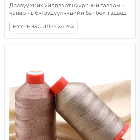
Даавуу хийх үйлдвэрт нүүрсний таварын
чанар нь бүтээдүүнүүдийн бат бөх, гадаад
төрх, нийт ажиллах чадварыг шууд
НҮҮРНЭЭС ИЛҮҮ ХАРАХ
тодорхойлдог. Мэргэжлийн даавуу хийх
майстрын, үйлдвэрлэгчдийн,
зохиомжчинд нүүрсний таварыг сонгох нь
...