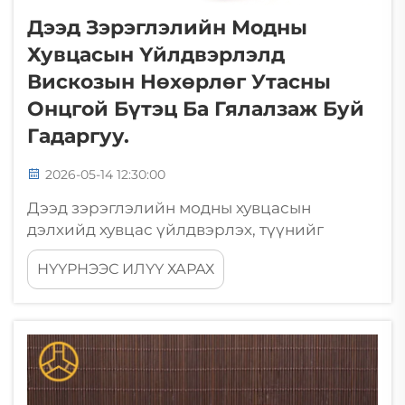
Дээд Зэрэглэлийн Модны
Хувцасын Үйлдвэрлэлд
Вискозын Нөхөрлөг Утасны
Онцгой Бүтэц Ба Гялалзаж Буй
Гадаргуу.
2026-05-14 12:30:00
Дээд зэрэглэлийн модны хувцасын
дэлхийд хувцас үйлдвэрлэх, түүнийг
урьдчилан төсөөлж, төгсгөх үед
НҮҮРНЭЭС ИЛҮҮ ХАРАХ
ашиглагдаж буй материалын хамт дизайн
үүрэгтүүн хүчтэй илэрхийлдэг. Дээд
зэрэглэлийн дизайнерүүд ба мастер
тариачид хүртэл хүрдэг олон янзын
нөхөрлөг утаснуудын дотроо вискозын
нөхөрлөг утас...