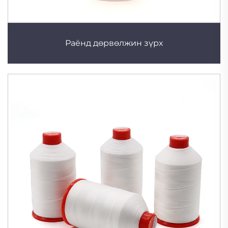
Раёнд дөрвөлжин зүрх