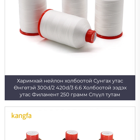
Харимхай нейлон холбоотой Сунгах утас
Өнгөтэй 300d/2 420d/3 6.6 Холбоотой ээдэх
утас Филамент 250 грамм Спүүл тутам