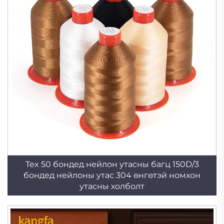
Tex 50 бондед нейлон утасны багц 150D/3
бондед нейлоны утас 304 өнгөтэй номхон
утасны холболт