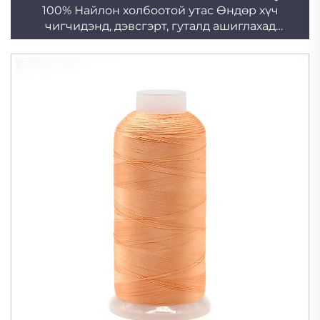
100% Найлон холбоотой утас Өндөр хүч
чигчидэнд, дэвсгэрт, гуталд ашиглахад
тохиромжтой