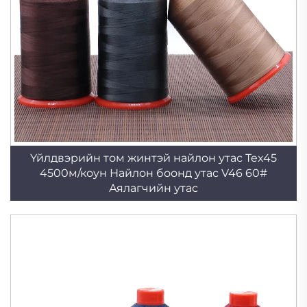
Үйлдвэрийн том жинтэй найлон утас Tex45
4500м/коун Найлон боонд утас V46 60#
Аялагчийн утас