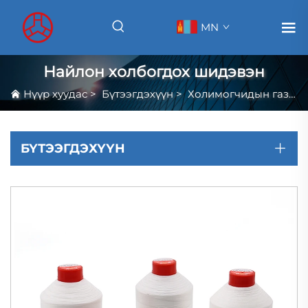
MN
Найлон холбогдох шидэвэн
Нүүр хуудас
>
Бүтээгдэхүүн
>
Холимогчидын газар
БҮТЭЭГДЭХҮҮН