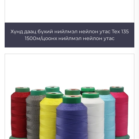
Хүнд даац бүхий нийлмэл нейлон утас Tex 135
1500м/цоонх нийлмэл нейлон утас