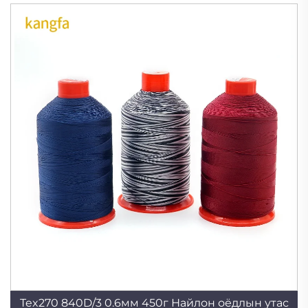
утас
Tex270 840D/3 0.6мм 450г Найлон оёдлын утас