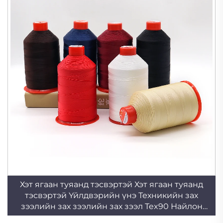
Хэт ягаан туяанд тэсвэртэй Хэт ягаан туяанд
тэсвэртэй Үйлдвэрийн үнэ Техникийн зах
зээлийн зах зээлийн зах зээл Tex90 Найлон
боонд утас 30# V90 Өндөр чанартай аялагчийн