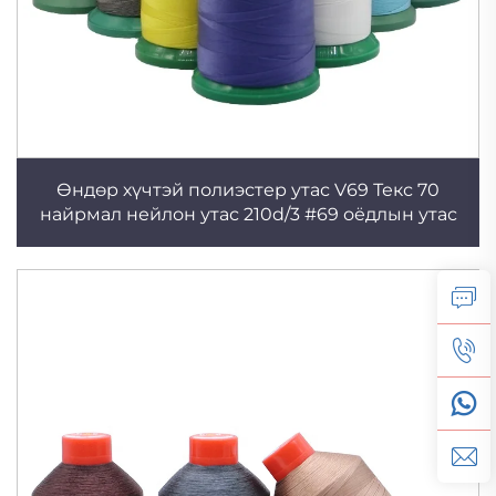
Өндөр хүчтэй полиэстер утас V69 Текс 70
найрмал нейлон утас 210d/3 #69 оёдлын утас