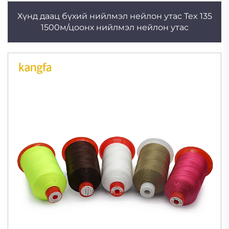
Хүнд даац бүхий нийлмэл нейлон утас Tex 135
1500м/цоонх нийлмэл нейлон утас