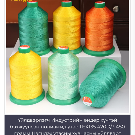
Үйлдвэрлэгч Индустрийн өндөр хүчтэй
бэхжүүлсэн полиамид утас TEX135 420D/3 450
грамм Цэгцлэх утасны хувцасны үйлдвэрт