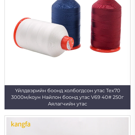
Үйлдвэрийн боонд холбогдсон утас Tex70
3000м/коун Найлон боонд утас V69 40# 250г
Аялагчийн утас