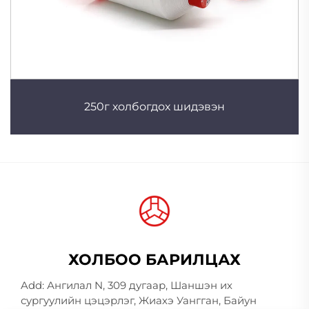
250г холбогдох шидэвэн
ХОЛБОО БАРИЛЦАХ
Add: Ангилал N, 309 дугаар, Шаншэн их
сургуулийн цэцэрлэг, Жиахэ Уангган, Байун