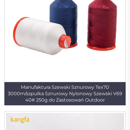
Manufaktura Szewski Sznurowy Tex70
3000m/szpulka Sznurowy Nylonowy Szewski V69
40# 250g do Zastosowań Outdoor