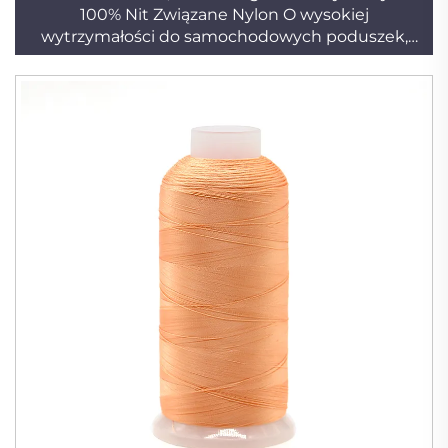
100% Nit Związane Nylon O wysokiej
wytrzymałości do samochodowych poduszek,
kanap, butów