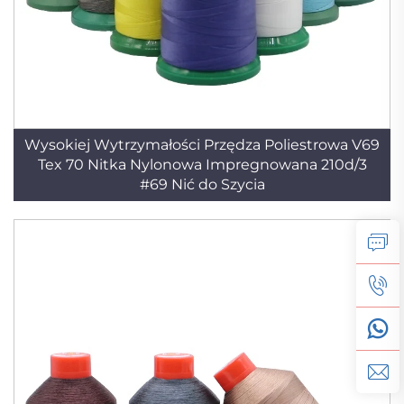
Wysokiej Wytrzymałości Przędza Poliestrowa V69
Tex 70 Nitka Nylonowa Impregnowana 210d/3
#69 Nić do Szycia