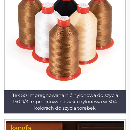
Tex 50 Impregnowana nić nylonowa do szycia
150D/3 Impregnowana żyłka nylonowa w 304
kolorach do szycia torebek