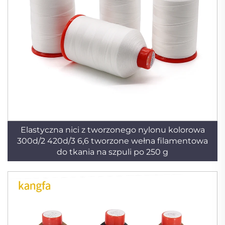
Elastyczna nici z tworzonego nylonu kolorowa
300d/2 420d/3 6,6 tworzone wełna filamentowa
do tkania na szpuli po 250 g