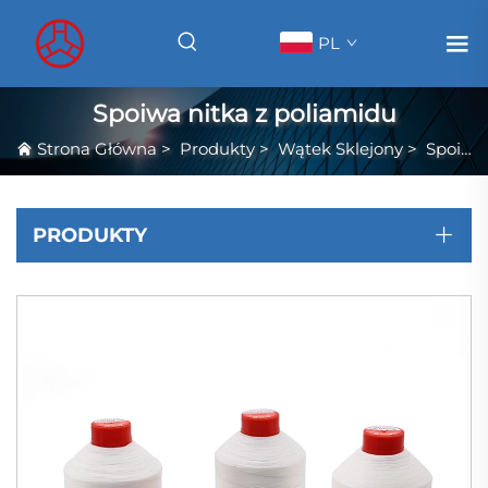
PL
Spoiwa nitka z poliamidu
Strona Główna
>
Produkty
>
Wątek Sklejony
>
Spoiwa nitka z poliamidu
PRODUKTY