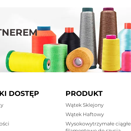
TNEREM
KI DOSTĘP
PRODUKT
ty
Wątek Sklejony
Wątek Haftowy
ości
Wysokowytrzymałe ciągłe 
filamentowe do szycia