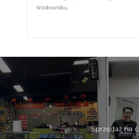
środowisku.
Zakład produkcyjny założony,