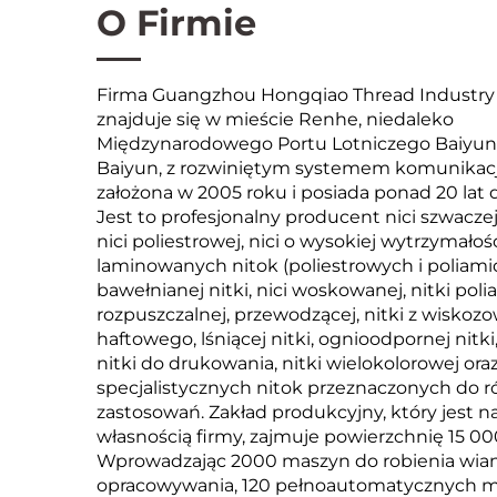
O Firmie
Firma Guangzhou Hongqiao Thread Industry C
znajduje się w mieście Renhe, niedaleko
Międzynarodowego Portu Lotniczego Baiyun 
Baiyun, z rozwiniętym systemem komunikacji
założona w 2005 roku i posiada ponad 20 lat 
Jest to profesjonalny producent nici szwaczej,
nici poliestrowej, nici o wysokiej wytrzymałośc
laminowanych nitok (poliestrowych i poliam
bawełnianej nitki, nici woskowanej, nitki poli
rozpuszczalnej, przewodzącej, nitki z wisko
haftowego, lśniącej nitki, ognioodpornej nitki
nitki do drukowania, nitki wielokolorowej ora
specjalistycznych nitok przeznaczonych do 
zastosowań. Zakład produkcyjny, który jest n
własnością firmy, zajmuje powierzchnię 15 
Wprowadzając 2000 maszyn do robienia wiane
opracowywania, 120 pełnoautomatycznych masz