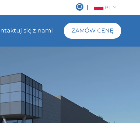
|
PL
ntaktuj się z nami
ZAMÓW CENĘ