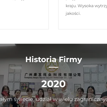
kraju. Wysoka wytrz
jakości.
Historia Firmy
2005
 firma założona, pierwszy sklep na rynk