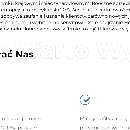
a rynku krajowym i międzynarodownym. Rooczne sprzeda
europejski i amerykański 20%, Australia, Południowa Ame
dobywa zaufanie i uznanie klientów, zarówno nowych j
fesjonalnemu i wybitnemu serwisowi. Ostre spojrzenie 
 personelu Hongqiao pozwala firmie rosnąć i kierować s
rać Nas
do rozwoju, nasza
Mamy obfity zapas, 
KO-TEX, przyjazna
przyjmować wiele ro