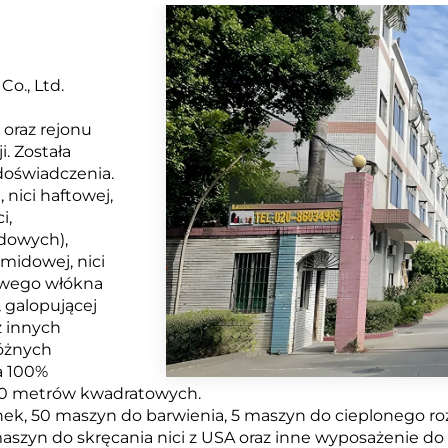
o., Ltd.
oraz rejonu
. Została
doświadczenia.
 nici haftowej,
i,
idowych),
amidowej, nici
zowego włókna
, galopującej
z innych
różnych
a 100%
000 metrów kwadratowych.
k, 50 maszyn do barwienia, 5 maszyn do cieplonego roz
yn do skręcania nici z USA oraz inne wyposażenie do pr