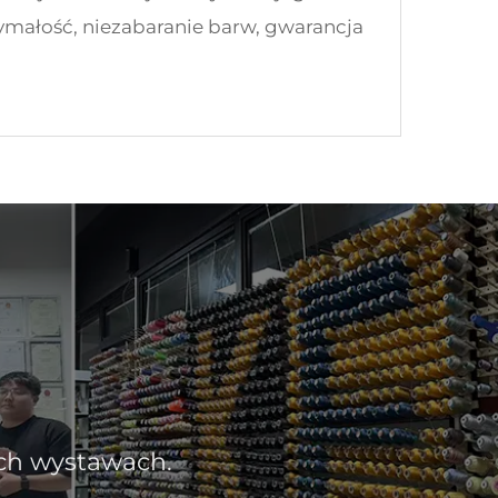
ymałość, niezabaranie barw, gwarancja
u krajowym zaczął sprzedawać.