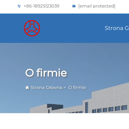
+86-18925123039
[email protected]
Strona 
O firmie
Strona Główna
>
O firmie