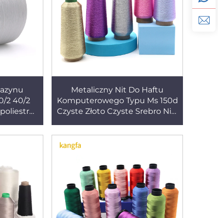
gazynu
Metaliczny Nit Do Haftu
0/2 40/2
Komputerowego Typu Ms 150d
poliestru
Czyste Złoto Czyste Srebro Nici
liestru
Metaliczne Lurex