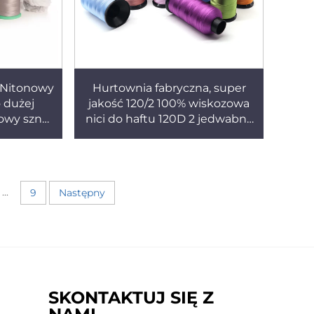
0 Nitonowy
Hurtownia fabryczna, super
 dużej
jakość 120/2 100% wiskozowa
owy sznur
nici do haftu 120D 2 jedwabna
użej
nici
ci
...
9
Następny
SKONTAKTUJ SIĘ Z