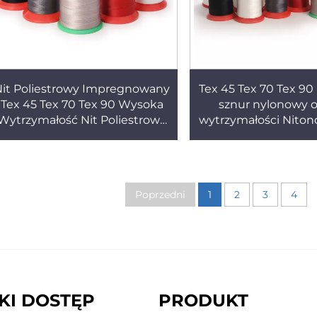
Nit Poliestrowy Impregnowany
Tex 45 Tex 70 Tex 9
Tex 45 Tex 70 Tex 90 Wysoka
sznur nylonowy o
Wytrzymałość Nit Poliestrowy
wytrzymałości Niton
Do Szycia
szywający o d
wytrzymałoś
Poprzedni
1
2
3
4
KI DOSTĘP
PRODUKT