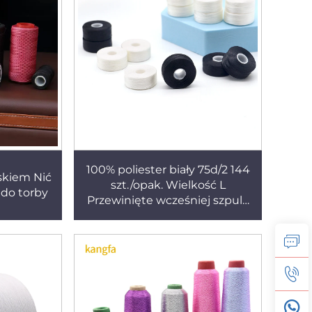
100% poliester biały 75d/2 144
skiem Nić
szt./opak. Wielkość L
 do torby
Przewinięte wcześniej szpule
poliesterowe do haftu
maszynowego