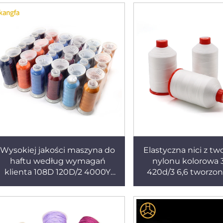
Wysokiej jakości maszyna do
Elastyczna nici z t
haftu według wymagań
nylonu kolorowa 
klienta 108D 120D/2 4000Y
420d/3 6,6 tworzo
5000M nitka poliestrowa
filamentowa do tk
szpuli po 250