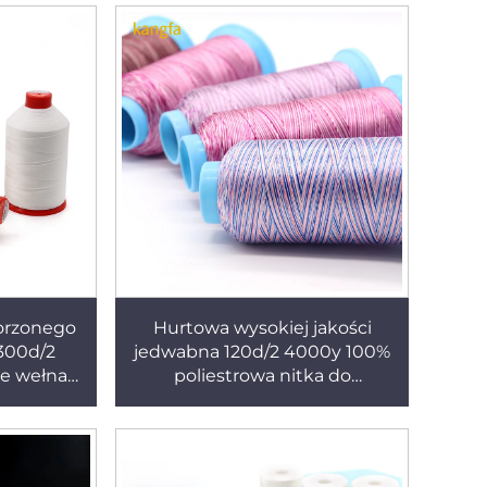
worzonego
Hurtowa wysokiej jakości
300d/2
jedwabna 120d/2 4000y 100%
ne wełna
poliestrowa nitka do
ania na
haftowania
 g