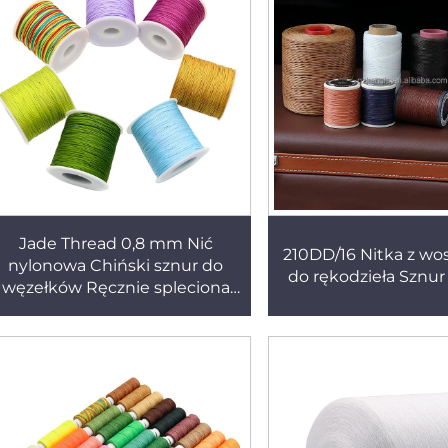
Jade Thread 0,8 mm Nić
210DD/16 Nitka z wo
nylonowa Chiński sznur do
do rękodzieła Sznur
węzełków Ręcznie spleciona
nić do wyrobu bransoletek