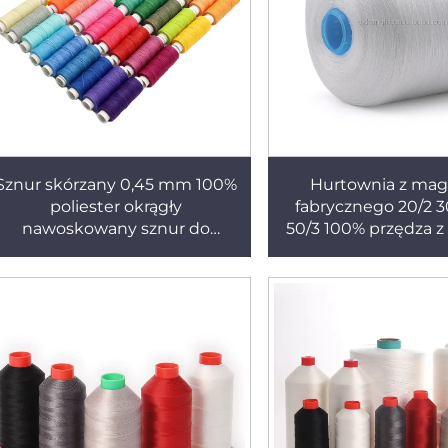
Sznur skórzany 0,45 mm 100%
Hurtownia z ma
poliester okrągły
fabrycznego 20/2 3
nawoskowany sznur do
50/3 100% przędza z 
rękodzieła skórzanego
40/2 przędza z po