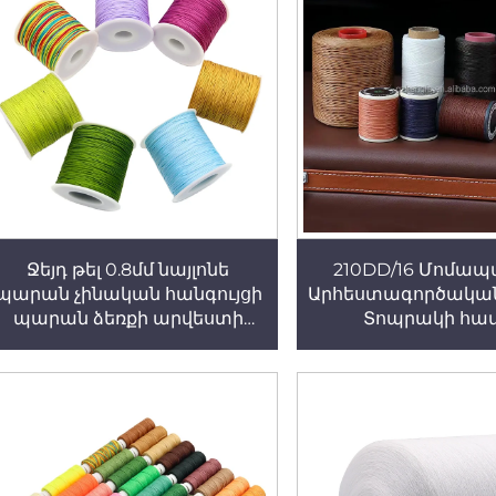
Ջեյդ թել 0.8մմ նայլոնե
210DD/16 Մոմապ
պարան չինական հանգույցի
Արհեստագործակա
պարան ձեռքի արվեստի
Տոպրակի հա
համար պարան կապելու
համար կրծքաշղթաների
պատրաստման համար