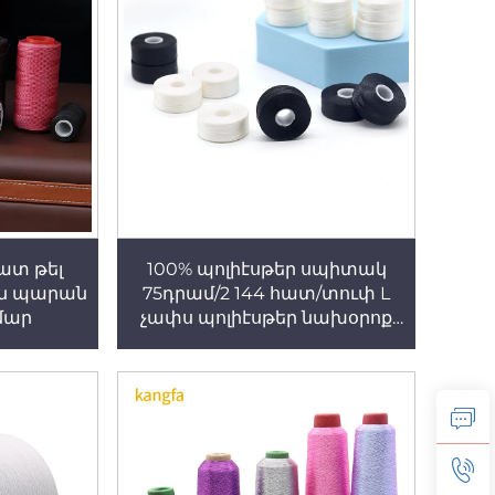
ատ թել
100% պոլիէսթեր սպիտակ
ն պարան
75դրամ/2 144 հատ/տուփ L
մար
չափս պոլիէսթեր նախօրոք
փաթաթված բոբինային թել
հարթակի համար