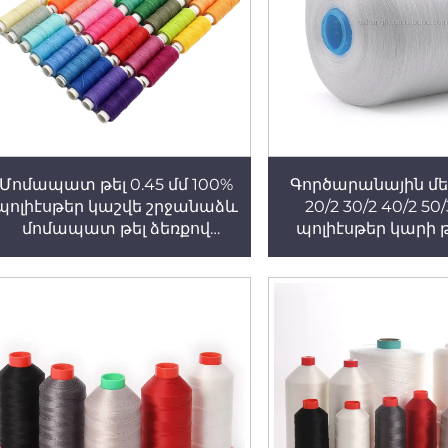
Մոմապատ թել 0.45 մմ 100%
Գործարանային մ
պոլիէսթեր կաշվե շրջանաձև
20/2 30/2 40/2 50
մոմապատ թել ձեռքով
պոլիէսթեր կարի թե
կարված կաշվե իրերի
պոլիէսթեր թ
համար