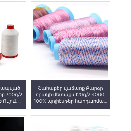
 Կապված
Շահաբեր վաճառք Բարձր
որ 300դ/2
որակի մետաքս 120դ/2 4000յ
 Ուլունք
100% պոլիէսթեր հարդարման
 Շույց
թել