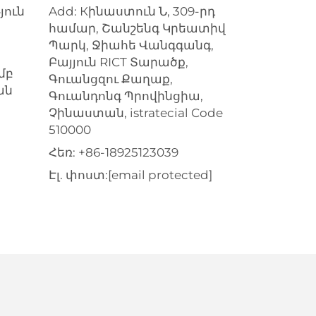
յուն
Add: Кինաստուն Ն, 309-րդ
համար, Շանշենգ Կրեատիվ
Պարկ, Ջիահե Վանգգանգ,
Բայյուն RICT Տարածք,
մբ
Գուանցզու Քաղաք,
ան
Գուանդոնգ Պրովինցիա,
Չինաստան, istratecial Code
510000
Հեռ:
+86-18925123039
Էլ. փոստ:
[email protected]