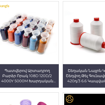
Պատվերով Արտադրող
Շեղական Նայլոն
Բարձր Որակ 108D 120D/2
Շեղվող Թել Գունավ
4000Y 5000M Խարդական
420դ/3 6.6 Կապված
Շին Պոլիէսթեր Թել
Փաթիլ 250 Գրամ
Ամբարձիչ