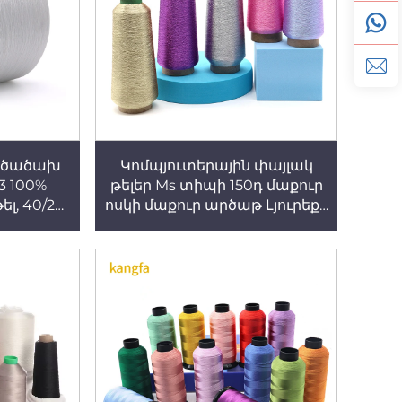
եծածախ
Կոմպյուտերային փայլակ
/3 100%
թելեր Ms տիպի 150դ մաքուր
լ, 40/2
ոսկի մաքուր արծաթ Լյուրեքս
ել
փայլակ թել