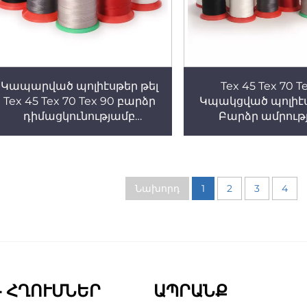
Կապարված պոլիէսթեր թել
Tex 45 Tex 70 T
Tex 45 Tex 70 Tex 90 բարձր
Կպակցված պոլիէս
դիմացկունությամբ
Բարձր ամրութ
կապարված պոլիէսթեր կարի
կպակցված պոլի
թել
կարման թե
Նախորդ
1
2
3
4
 ՀՂՈՒՄՆԵՐ
ԱՊՐԱՆՔ