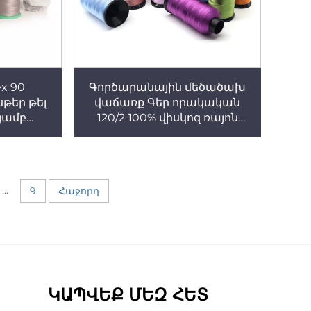
ex 90
Գործարանային մեծածախ
թեր թել
վաճառք Գեր որակական
յամբ
120/2 100% վիսկոզ ռայոն
էսթեր
հարթակար թել 120D 2
լ
մետաքսե գիծ
...
9
Հաջորդ
ԿԱՊՎԵՔ ՄԵԶ ՀԵՏ