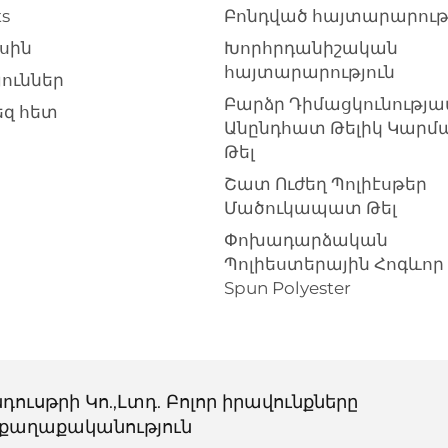
s
Բոնդված հայտարարութ
սին
Խորհրդանիշական
հայտարարություն
յուններ
Բարձր Դիմացկունությա
եզ հետ
Անընդհատ Թելիկ Կարմ
Թել
Շատ Ուժեղ Պոլիէսթեր
Մածուկապատ Թել
Փոխադարձական
Պոլիեստերային Հոգևոր
Spun Polyester
դուսթրի Կո.,Լտդ. Բոլոր իրավունքները
քաղաքականություն