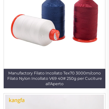
Manufactory Filato Incollato Tex70 3000m/cono
Filato Nylon Incollato V69 40# 250g per Cuciture
all'Aperto