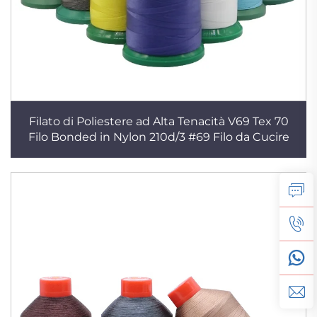
Filato di Poliestere ad Alta Tenacità V69 Tex 70
Filo Bonded in Nylon 210d/3 #69 Filo da Cucire