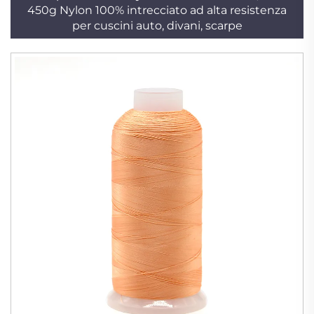
450g Nylon 100% intrecciato ad alta resistenza
per cuscini auto, divani, scarpe