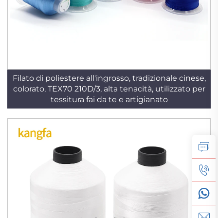
Filato di poliestere all'ingrosso, tradizionale cinese,
colorato, TEX70 210D/3, alta tenacità, utilizzato per
tessitura fai da te e artigianato