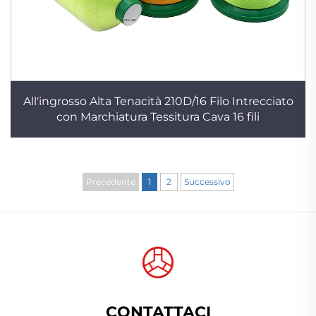
All'ingrosso Alta Tenacità 210D/16 Filo Intrecciato
con Marchiatura Tessitura Cava 16 fili
Precedente
1
2
Successivo
CONTATTACI