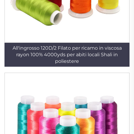
All'ingrosso 120D/2 Filato per ricamo in viscosa
rayon 100% 4000yds per abiti locali Shali in
poliestere