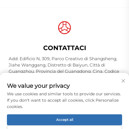
CONTATTACI
Add: Edificio N, 309, Parco Creativo di Shangsheng,
Jiahe Wanggang, Distretto di Baiyun, Città di
Guangzhou, Provincia del Guangdong, Cina, Codice
Postale 510000
We value your privacy
Tel:
+86-18925123039
We use cookies and similar tools to provide our services.
E-mail:
[email protected]
If you don't want to accept all cookies, click Personalize
cookies.
Copyright © 2026 Guangzhou Hongqiao Thread
Accept all
Industry Co.,Ltd. Tutti i diritti riservati. -
Informativa
sulla privacy