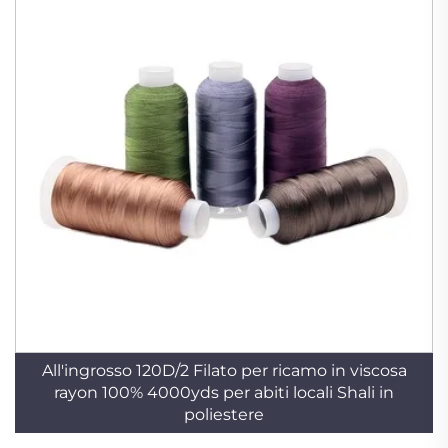
All'ingrosso 120D/2 Filato per ricamo in viscosa
rayon 100% 4000yds per abiti locali Shali in
poliestere