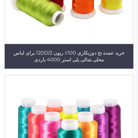
خرید عمده نخ دوزیکاری 100٪ ریون 120D/2 برای لباس
محلی شالی پلی استر 4000 یاردی