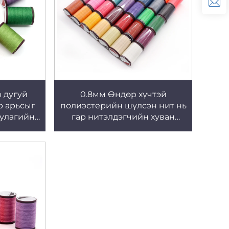
 дугуй
0.8мм Өндөр хүчтэй
р арьсыг
полиэстерийн шүлсэн нит нь
уулагийн
гар нитэлдэгчийн хуван
 утасны
хэсгийг нитэлдэг