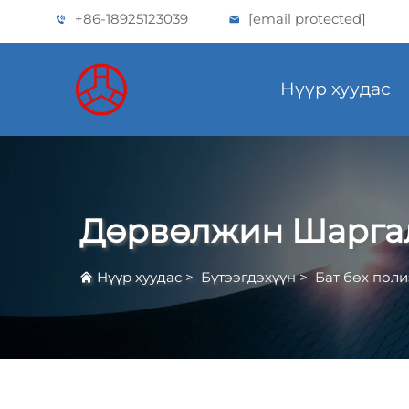
+86-18925123039
[email protected]
Нүүр хуудас
Дөрвөлжин Шарга
Нүүр хуудас
>
Бүтээгдэхүүн
>
Бат бөх поли