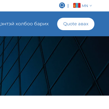
|
MN
энтэй холбоо барих
Quote авах