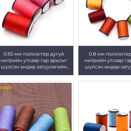
0.65 мм полиэстер дугуй
0.8 мм полиэстер
нитрийн утсаар гар арьсыг
нитрийн утсаар га
шүлсэн өндөр хатуулагийн
шүлсэн өндөр хат
полиэстер оёдлын утасны
полиэстер оёдлын
брендүүд
брендүүд