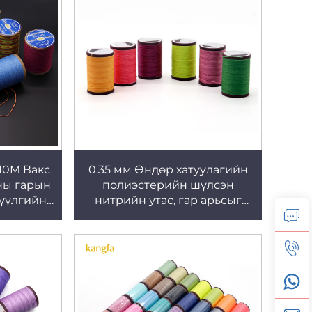
110M Вакс
0.35 мм Өндөр хатуулагийн
ны гарын
полиэстерийн шүлсэн
зүүлгийн
нитрийн утас, гар арьсыг
0.8мм
шүлсэн нитрийн утсаар оёх