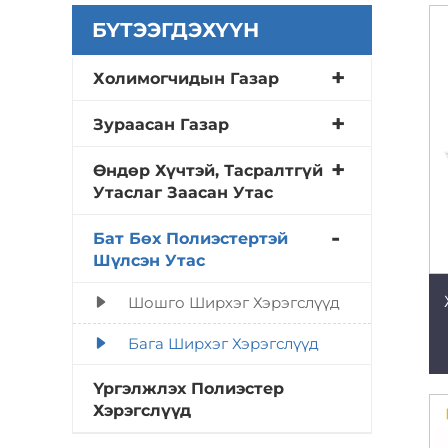
БҮТЭЭГДЭХҮҮН
Холимогчидын Газар
Зураасан Газар
Өндөр Хүчтэй, Тасралтгүй
Утаслаг Заасан Утас
Бат Бөх Полиэстертэй
Шүлсэн Утас
Шошго Ширхэг Хэрэгслүүд
Бага Ширхэг Хэрэгслүүд
Үргэлжлэх Полиэстер
Хэрэгслүүд