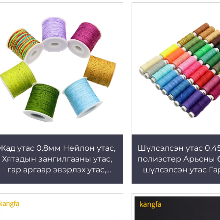
Жад утас 0.8мм Нейлон утас,
Шүлсэлсэн утас 0.4
Хятадын зангилгааны утас,
полиэстер Арьсны 
гар аргаар эвэрлэх утас,
шүлсэлсэн утас Га
заалуу хийхэд зориулагдсан
оосорлох арь
бүтээгдэхүүнд з