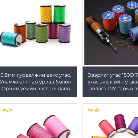
0.8мм гурвалжин вакс утас,
Эвэрлэг утас 150D 
Уламжлалт гар урлал болон
утас зүүлгийн утас
Орчин үеийн загварчлалд
авлага DIY гарын 
тохиромжтой
утасны талбай 