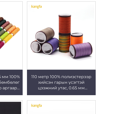
5 мм 100%
110 метр 100% полиэстерээр
бөмбөлөг
хийсэн гарын үсэгтэй
р аргаар
цээжний утас, 0.65 мм
сан
бөмбөлөгт восклогдсон утас,
ориулав
чимэглэлтэй ювелир хийхэд
зориулагдсан