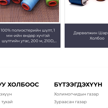
100% полиэстерийн шүлт, 1
Дөрвөлжин Шар
мм-ийн өндөр хүчтэй
Холбоо
шүлтийн утас, 200 м, 210D,
заадас, гутлын утас
УУ ХОЛБООС
БҮТЭЭГДЭХҮҮН
эхүүн
Холимогчидын газар
 тухай
Зураасан газар