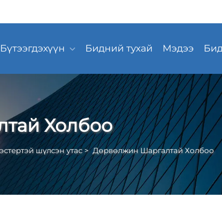
Бүтээгдэхүүн
Бидний тухай
Мэдээ
Бид
лтай Холбоо
эстертэй шүлсэн утас
>
Дөрвөлжин Шаргалтай Холбоо