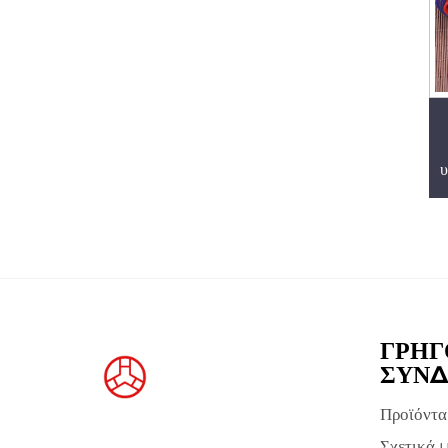
υ
χ
ΓΡΉΓ
ΣΎΝΔ
Προϊόντα
Σχετικά 