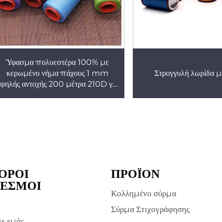
Ύφασμα πολυεστέρα 100% με
κερωμένο νήμα πάχους 1 mm
Στρογγυλή λωρίδα μ
ψηλής αντοχής 200 μέτρα 210D για
ειροποίητα είδη, παπούτσια, νήματα
ΟΡΟΙ
ΠΡΟΪΌΝ
ΕΣΜΟΙ
Κολλημένο σύρμα
Σύρμα Στιχογράφησης
με εμάς