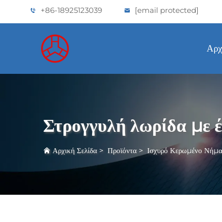
+86-18925123039
[email protected]
Αρχ
Στρογγυλή λωρίδα με έ
Αρχική Σελίδα
>
Προϊόντα
>
Ισχυρό Κερωμένο Νήμα