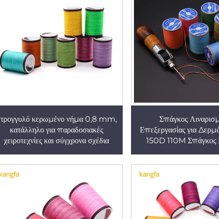
στρογγυλό κερωμένο νήμα 0,8 mm,
Σπάγκος Λιναρισ
κατάλληλο για παραδοσιακές
Επεξεργασίας για Δερμά
χειροτεχνίες και σύγχρονα σχέδια
150D 110M Σπάγκος 
Ραψίματος DIY Χειρ
Σπάγκος Επίπεδης Ραπ
mm