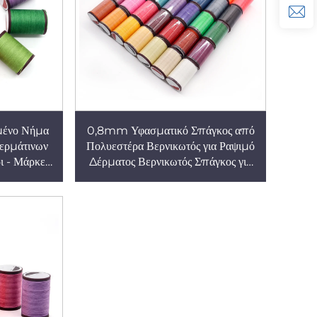
ωμένο Νήμα
0,8mm Υφασματικό Σπάγκος από
ερμάτινων
Πολυεστέρα Βερνικωτός για Ραψιμό
ι - Μάρκες
Δέρματος Βερνικωτός Σπάγκος για
ντοχής
Χειρορραψία