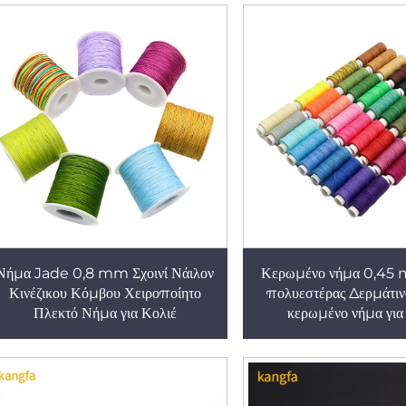
Νήμα Jade 0,8 mm Σχοινί Νάιλον
Κερωμένο νήμα 0,45
Κινέζικου Κόμβου Χειροποίητο
πολυεστέρας Δερμάτιν
Πλεκτό Νήμα για Κολιέ
κερωμένο νήμα για
δερματοποιΐας ραμμένα 