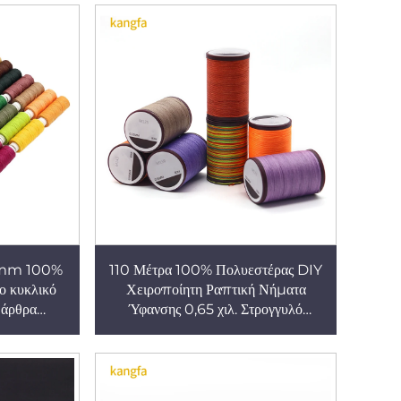
 mm 100%
110 Μέτρα 100% Πολυεστέρας DIY
ο κυκλικό
Χειροποίητη Ραπτική Νήματα
 άρθρα
Ύφανσης 0,65 χιλ. Στρογγυλό
χειροποίητα
Βερνικωτό Νήμα για Κοσμήματα
Εξαρτήματα