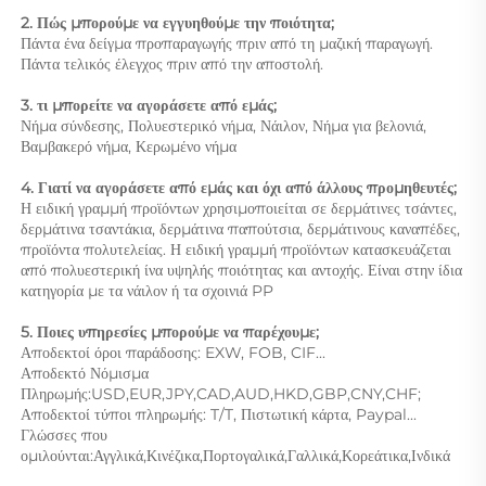
2. Πώς μπορούμε να εγγυηθούμε την ποιότητα; 
Πάντα ένα δείγμα προπαραγωγής πριν από τη μαζική παραγωγή. 
Πάντα τελικός έλεγχος πριν από την αποστολή. 
3. τι μπορείτε να αγοράσετε από εμάς;   
Νήμα σύνδεσης, Πολυεστερικό νήμα, Νάιλον, Νήμα για βελονιά, 
Βαμβακερό νήμα, Κερωμένο νήμα 
4. Γιατί να αγοράσετε από εμάς και όχι από άλλους προμηθευτές; 
Η ειδική γραμμή προϊόντων χρησιμοποιείται σε δερμάτινες τσάντες, 
δερμάτινα τσαντάκια, δερμάτινα παπούτσια, δερμάτινους καναπέδες, 
προϊόντα πολυτελείας. Η ειδική γραμμή προϊόντων κατασκευάζεται 
από πολυεστερική ίνα υψηλής ποιότητας και αντοχής. Είναι στην ίδια 
κατηγορία με τα νάιλον ή τα σχοινιά PP 
5. Ποιες υπηρεσίες μπορούμε να παρέχουμε; 
Αποδεκτοί όροι παράδοσης: EXW, FOB, CIF... 
Αποδεκτό Νόμισμα 
Πληρωμής:USD,EUR,JPY,CAD,AUD,HKD,GBP,CNY,CHF;   
Αποδεκτοί τύποι πληρωμής: T/T, Πιστωτική κάρτα, Paypal... 
Γλώσσες που 
ομιλούνται:Αγγλικά,Κινέζικα,Πορτογαλικά,Γαλλικά,Κορεάτικα,Ινδικά 