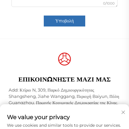
0/1000
Υποβολή
ΕΠΙΚΟΙΝΩΝΉΣΤΕ ΜΑΖΊ ΜΑΣ
Add: Κτίριο N, 309, Παρκό Δημιουργικότητας
Shangsheng, Jiahe Wanggang, Περιοχή Baiyun, Πόλη
Guangzhou, Πρωινής Κοινωνικής Δημοκρατίας της Κίνας,
Ταχυδρομικός Κώδικας 510000
We value your privacy
Τηλ.:
+86-18925123039
We use cookies and similar tools to provide our services.
E-mail:
[email protected]