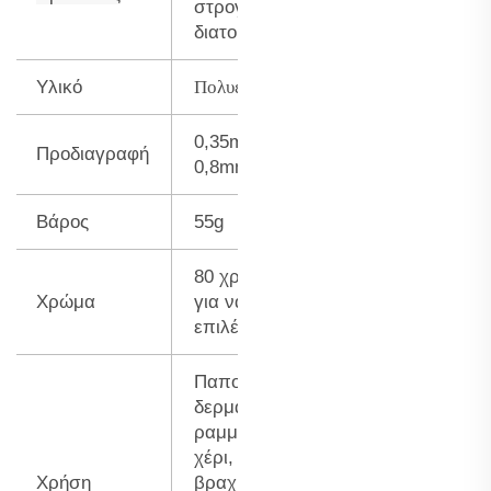
στρογγυλής
διατομής
Πολυεστέρας
Υλικό
0,35mm-
Προδιαγραφή
0,8mm
Βάρος
55g
80 χρώματα
Χρώμα
για να
επιλέξετε
Παπούτσια
δερμάτινα
ραμμένα με το
χέρι,
Χρήση
βραχιόλια,