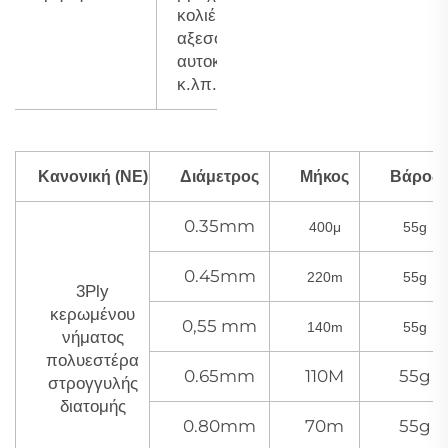
κολιέ,
αξεσουάρ
αυτοκινήτου
κ.λπ.
Κανονική (NE)
Διάμετρος
Μήκος
Βάρος
0.35mm
400μ
55g
0.45mm
220m
55g
3Ply
κερωμένου
0,55 mm
140m
55g
νήματος
πολυεστέρα
0.65mm
110M
55g
στρογγυλής
διατομής
0.80mm
70m
55g