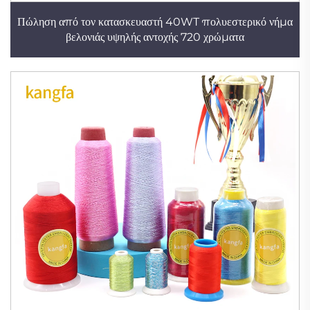
Πώληση από τον κατασκευαστή 40WT πολυεστερικό νήμα
βελονιάς υψηλής αντοχής 720 χρώματα