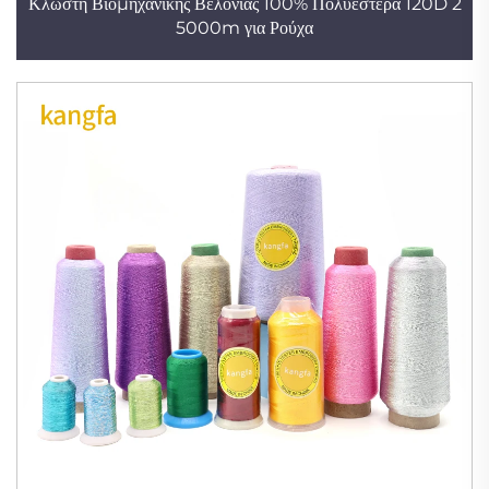
Κλωστή Βιομηχανικής Βελονιάς 100% Πολυεστέρα 120D 2
5000m για Ρούχα