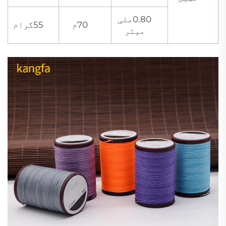
0.80ملی
70م
55گرام
میٹر