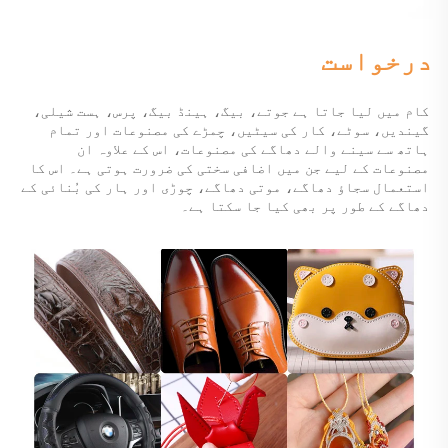
درخواست 
کام میں لیا جاتا ہے 
جوتے، بیگ، ہینڈ بیگ، پرس، ہست شیلی، 
گیندیں، سوٹے، کار کی سیٹیں، چمڑے کی مصنوعات اور تمام 
ہاتھ سے سینے والے دھاگے کی مصنوعات، اس کے علاوہ ان 
مصنوعات کے لیے جن میں اضافی سختی کی ضرورت ہوتی ہے۔ اس کا 
استعمال سجاؤ دھاگے، موتی دھاگے، چوڑی اور ہار کی بُنائی کے 
دھاگے کے طور پر بھی کیا جا سکتا ہے۔ 