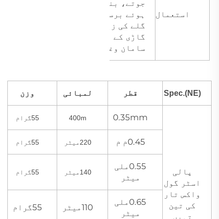
جوتے، بنائے
استعمال
ہوئے برسٹلٹ،
گلے کی زیور،
گاڑی کے
سامان وغیرہ۔
Spec.(NE)
قطر
لمبائی
وزن
0.35mm
400m
55گرام
0.45م م
220میٹر
55گرام
0.55ملی
پالی
140میٹر
55گرام
میٹر
اسٹر گول
واکس تار
0.65ملی
کی تین
110میٹر
55گرام
میٹر
تہیں