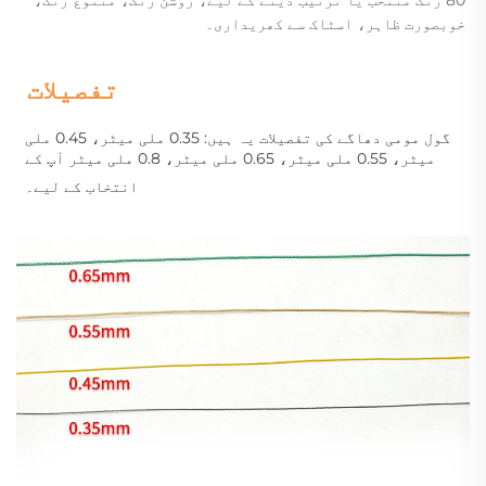
خوبصورت ظاہر، اسٹاک سے کھریداری۔
تفصیلات 
گول مومی دھاگے کی تفصیلات یہ ہیں: 0.35 ملی میٹر، 0.45 ملی 
میٹر، 0.55 ملی میٹر، 0.65 ملی میٹر، 0.8 ملی میٹر آپ کے 
انتخاب کے لیے۔ 