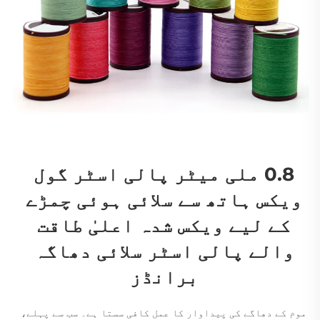
0.8 ملی میٹر پالی اسٹر گول 
ویکس ہاتھ سے سلائی ہوئی چمڑے 
کے لیے ویکس شدہ اعلیٰ طاقت 
والے پالی اسٹر سلائی دھاگہ 
برانڈز 
موم کے دھاگے کی پیداوار کا عمل کافی سستا ہے۔ سب سے پہلے، 