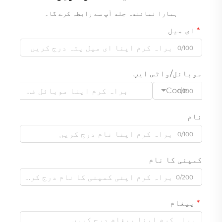
ہمارا نمائندہ جلد آپ سے رابطہ کرے گا۔
ای میل
0/100
موبائل/واٹس ایپ
Code
0/100
نام
0/100
کمپنی کا نام
0/200
پیغام