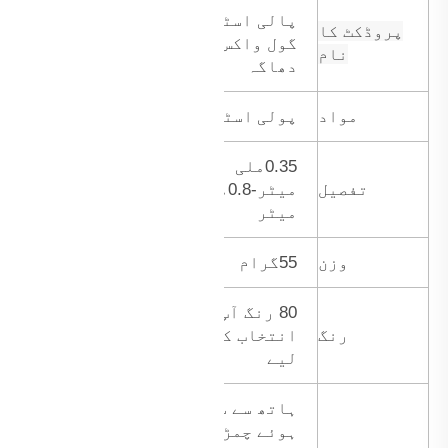
پالی اسٹر
پروڈکٹ کا
گول واکس والا
نام
دھاگہ
پولی اسٹر
مواد
0.35ملی
تفصیل
میٹر-0.8ملی
میٹر
وزن
55گرام
80 رنگ آپ کے
رنگ
انتخاب کے
لیے
ہاتھ سے سیے
ہوئے چمڑے کے