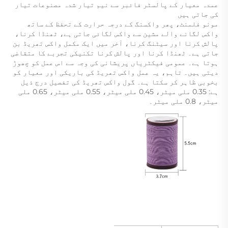
عمدہ معیار کے پالسٹر فائبر سے نیم تیار شدہ مصنوعات تیار 
کی جاتی ہیں 
مونو فلمنٹ، پھر واکسنگ کے درجہ حرارت کے تحفظ کے ساتھ 
واکس لگانے والے مشین سے واکس لگائی جاتی ہے، ٹھنڈا کرنا، 
پالش کرنا اور سیٹنگ کرنا، آخر میں ایک مکمل واکس تھریڈ بن 
جاتی ہے۔ ٹھنڈا کرنا اور پالش کرنا تکنیکی تجربے کا متقاضی 
ہوتا ہے۔ عمومی فیکٹریاں پریشانی کی وجہ سے اس عمل کو چھوڑ 
دیتی ہیں۔ تاہم، یہ عمل واکس تھریڈ کی باریکی اور معیار کو 
بخوبی ظاہر کر سکتا ہے۔ گول واکس تھریڈ کی تفصیل درج ذیل 
ہے: 0.35 ملی میٹر، 0.45 ملی میٹر، 0.55 ملی میٹر، 0.65 ملی 
میٹر، 0.8 ملی میٹر۔ 