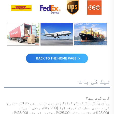
فیک کی بات
1. ہم کون ہیں؟   
ہم چین، گوانگ ڈونگ، گوانگ زهو میں قائم ہیں، 2015 سے شروع 
کیا، مشرق وسطی کو فروخت کیا (25.00%)، وسطی امریکہ 
(25.00%)، مقامی منڈی (25.00%)، جنوبی امریکہ (18.00%)، 