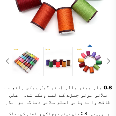
0.8 ملی میٹر پالی اسٹر گول ویکس ہاتھ سے
سلائی ہوئی چمڑے کے لیے ویکس شدہ اعلیٰ
طاقت والے پالی اسٹر سلائی دھاگہ برانڈز
یہ پریمیم 0.8 ملی میٹر موم لگی پالسٹر کی دھاگہ