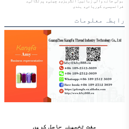
بولی جانے والی زبانیں: انگریزی، چینی، پرتگالی، 
فرانسیسی، کوریائی، ہندی 
رابطہ معلومات
مفت تخمینہ حاصل کریں