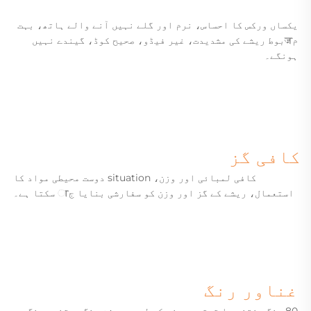
یکساں ورکس کا احساس، نرم اور گلے نہیں آنے والے ہاتھ، بہت
مजبوط ریشے کی مشدیدت، غیر فیڈو، صحیح کوڈ، گیندے نہیں
ہونگے۔
کافی گز
کافی لمبائی اور وزن، situation دوست محیطی مواد کا
استعمال، ریشے کے گز اور وزن کو سفارشی بنایا جा سکتا ہے۔
غناور رنگ
80 رنگ منتخب یا ترتیب دینے کے لیے،
روشن رنگ، متنوع رنگ،