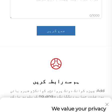
0/1000
جمع کریں
ہم سے رابطہ کریں
Add: چین، گوانگ دونگ پروانح، گوانگژو شہر، بائی
یون ضلع، جیاہے ونگگانگ، شangشng کریٹویو پارک،
مکان نمبر 309، بلڈنگ N، پوسٹل کوڈ 510000
We value your privacy
ٹیلیفن:
+86-18925123039