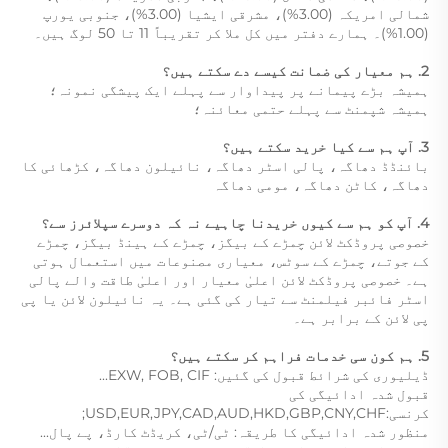
شمالی امریکہ (3.00%)، مشرقی ایشیا (3.00%)، جنوبی یورپ 
(1.00%)۔ ہمارے دفتر میں کل ملا کر تقریباً 11 تا 50 لوگ ہیں۔ 
2. ہم معیار کی ضمانت کیسے دے سکتے ہیں؟   
ہمیشہ بڑے پیمانے پر پیداوار سے پہلے ایک پیشگی نمونہ؛   
ہمیشہ شپمنٹ سے پہلے حتمی معائنہ؛   
3. آپ ہم سے کیا خرید سکتے ہیں؟   
بائنڈڈ دھاگہ، پالی اسٹر دھاگہ، نائیلون دھاگہ، کڑھائی کا 
دھاگہ، کاٹن دھاگہ، مومی دھاگہ 
4. آپ کو ہم سے کیوں خریدنا چاہیے نہ کہ دوسرے سپلائرز سے؟   
خصوصی پروڈکٹ لائن چمڑے کے بیگز، چمڑے کے ہینڈ بیگز، چمڑے 
کے جوتے، چمڑے کے سوٹس، معیاری مصنوعات میں استعمال ہوتی 
ہے۔ خصوصی پروڈکٹ لائن اعلیٰ معیار اور اعلیٰ طاقت والے پالی 
اسٹر فائبر فیلمنٹ سے تیار کی گئی ہے۔ یہ نائیلون لائن یا پی 
پی لائن کے برابر ہے۔ 
5. ہم کون سی خدمات فراہم کر سکتے ہیں؟   
ڈیلیوری کی شرائط قبول کی گئیں: EXW, FOB, CIF... 
قبول شدہ ادائیگی کی 
کرنسی:USD,EUR,JPY,CAD,AUD,HKD,GBP,CNY,CHF;   
منظور شدہ ادائیگی کا طریقہ: ٹی/ٹی، کریڈٹ کارڈ، پے پال... 