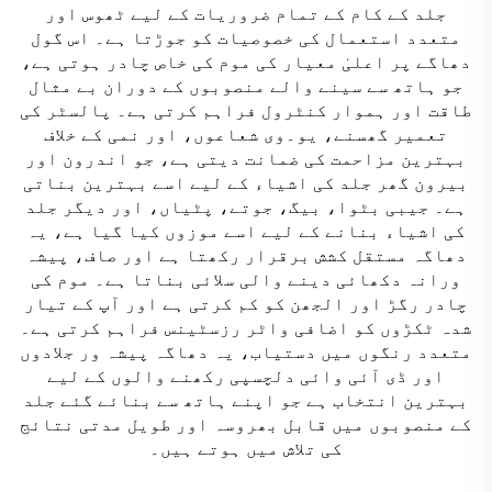
جلد کے کام کے تمام ضروریات کے لیے ٹھوس اور
متعدد استعمال کی خصوصیات کو جوڑتا ہے۔ اس گول
دھاگے پر اعلیٰ معیار کی موم کی خاص چادر ہوتی ہے،
جو ہاتھ سے سینے والے منصوبوں کے دوران بے مثال
طاقت اور ہموار کنٹرول فراہم کرتی ہے۔ پالسٹر کی
تعمیر گھسنے، یو۔وی شعاعوں، اور نمی کے خلاف
بہترین مزاحمت کی ضمانت دیتی ہے، جو اندرون اور
بیرون گھر جلد کی اشیاء کے لیے اسے بہترین بناتی
ہے۔ جیبی بٹوا، بیگ، جوتے، پٹیاں، اور دیگر جلد
کی اشیاء بنانے کے لیے اسے موزوں کیا گیا ہے، یہ
دھاگہ مستقل کشش برقرار رکھتا ہے اور صاف، پیشہ
ورانہ دکھائی دینے والی سلائی بناتا ہے۔ موم کی
چادر رگڑ اور الجھن کو کم کرتی ہے اور آپ کے تیار
شدہ ٹکڑوں کو اضافی واٹر رزسٹینس فراہم کرتی ہے۔
متعدد رنگوں میں دستیاب، یہ دھاگہ پیشہ ور جلادوں
اور ڈی آئی وائی دلچسپی رکھنے والوں کے لیے
بہترین انتخاب ہے جو اپنے ہاتھ سے بنائے گئے جلد
کے منصوبوں میں قابل بھروسہ اور طویل مدتی نتائج
کی تلاش میں ہوتے ہیں۔