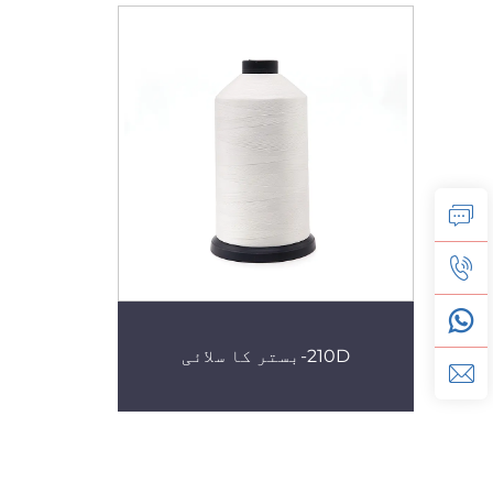
210D-بستر کا سلائی