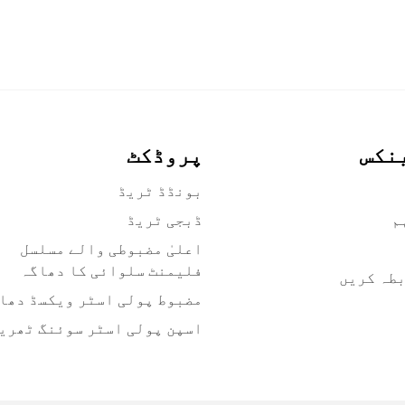
نکس
پروڈکٹ
بونڈڈ ٹریڈ
م
ڈبجی ٹریڈ
اعلیٰ مضبوطی والے مسلسل
فلیمنٹ سلوائی کا دھاگہ
بطہ کریں
مضبوط پولی اسٹر ویکسڈ دھا
اسپن پولی اسٹر سوئنگ ٹھری