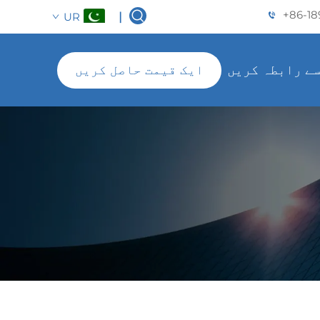
+86-18
UR
|
سے رابطہ کریں
ایک قیمت حاصل کریں