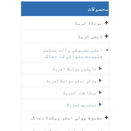
محصولات
بونڈڈ ٹریڈ
ڈبجی ٹریڈ
اعلیٰ مضبوطی والے مسلسل
فلیمنٹ سلوائی کا دھاگہ
نایلون سوئنگ ٹھریڈ
پولی اسٹر سوئنگ ٹھریڈ
مہتّا شدہ ٹھریڈ
میٹریس ٹھریڈ
مضبوط پولی اسٹر ویکسڈ دھاگہ