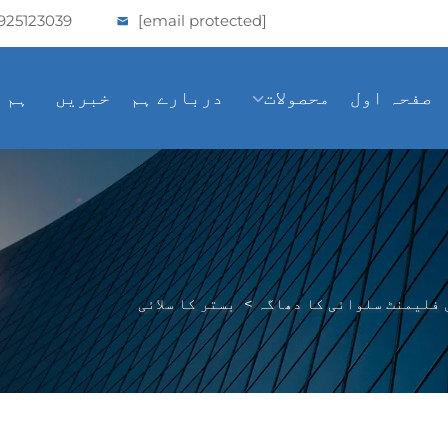
925123039
[email protected]
صفحہ اول
محصولات
دربارے ہم
خبریں
ہم 
 فلیمنٹ سلوائی کا دھاگہ
>
بستر کا سلائی