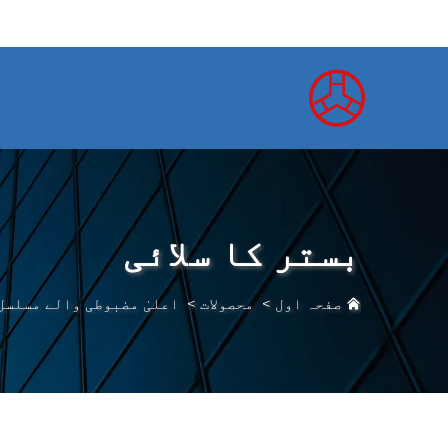
بستر کا سلائی
صفحہ اول
>
محصولات
>
اعلیٰ مضبوطی والے مسلسل