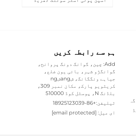
اسپن پولی اسٹر سوئنگ ٹھریڈ
ہم سے رابطہ کریں
Add: چین، گوانگ دونگ پروانح،
گوانگژو شہر، بائی یون ضلع،
جیاہے ونگگانگ، شangشng
کریٹویو پارک، مکان نمبر 309،
بلڈنگ N، پوسٹل کوڈ 510000
گہ
ٹیلیفن:
+86-18925123039
ڈ
ای میل:
[email protected]