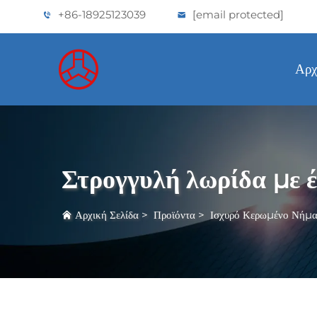
+86-18925123039
[email protected]
Αρχ
Στρογγυλή λωρίδα με έ
Αρχική Σελίδα
>
Προϊόντα
>
Ισχυρό Κερωμένο Νήμα