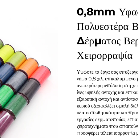
0,8mm Υφασ
Πολυεστέρα Β
Δέρματος Βερ
Χειρορραψία
Υψώστε τα έργα σας επεξεργα
νήμα 0,8 χιλ. επικαλυμμένο με
ανωτερότερη απόδοση στη χε
ίνες υψηλής αντοχής και επικ
εξαιρετική αντοχή και αντίστα
κεριού εξασφαλίζει ομαλή δι
υδατοαπωθητικότητα και προστ
εργασίες δερματοποιίας, επισ
χειροτεχνήματα που απαιτούν 
προσφέρει τέλεια ισορροπία με