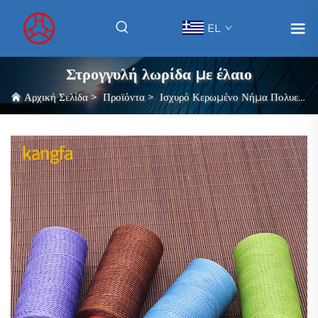
EL
Στρογγυλή λωρίδα με έλαιο
Αρχική Σελίδα
>
Προϊόντα
>
Ισχυρό Κερωμένο Νήμα Πολυεστέρα