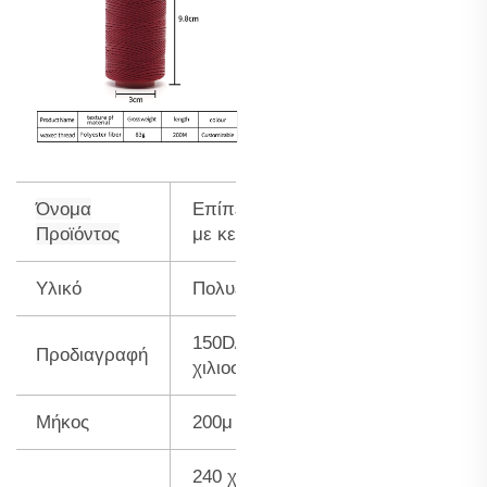
Όνομα
Επίπεδο νήμα
Προϊόντος
με κερί
Υλικό
Πολυεστέρας
150D/16 0,8
Προδιαγραφή
χιλιοστά
Μήκος
200μ
240 χρώματα