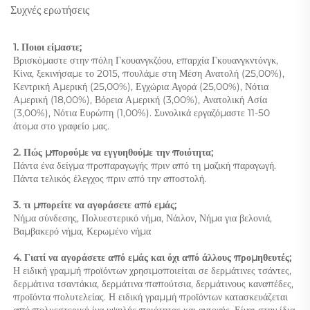
Συχνές ερωτήσεις
1. Ποιοι είμαστε; 
Βρισκόμαστε στην πόλη Γκουανγκζόου, επαρχία Γκουανγκντόνγκ, 
Κίνα, ξεκινήσαμε το 2015, πουλάμε στη Μέση Ανατολή (25,00%), 
Κεντρική Αμερική (25,00%), Εγχώρια Αγορά (25,00%), Νότια 
Αμερική (18,00%), Βόρεια Αμερική (3,00%), Ανατολική Ασία 
(3,00%), Νότια Ευρώπη (1,00%). Συνολικά εργαζόμαστε 11-50 
άτομα στο γραφείο μας. 
2. Πώς μπορούμε να εγγυηθούμε την ποιότητα; 
Πάντα ένα δείγμα προπαραγωγής πριν από τη μαζική παραγωγή. 
Πάντα τελικός έλεγχος πριν από την αποστολή. 
3. τι μπορείτε να αγοράσετε από εμάς;   
Νήμα σύνδεσης, Πολυεστερικό νήμα, Νάιλον, Νήμα για βελονιά, 
Βαμβακερό νήμα, Κερωμένο νήμα 
4. Γιατί να αγοράσετε από εμάς και όχι από άλλους προμηθευτές; 
Η ειδική γραμμή προϊόντων χρησιμοποιείται σε δερμάτινες τσάντες, 
δερμάτινα τσαντάκια, δερμάτινα παπούτσια, δερμάτινους καναπέδες, 
προϊόντα πολυτελείας. Η ειδική γραμμή προϊόντων κατασκευάζεται 
από πολυεστερική ίνα υψηλής ποιότητας και αντοχής. Είναι στην ίδια 