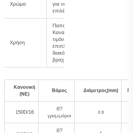
Χρώμα
για να
επιλέξετε
Παπούτσια,
Καναπές,
τιμόνι, Τσάντες,
Χρήση
έπιπλα και
διακόσμηση
βραχιολιών...
Κανονική
Βάρος
Διάμετρος(mm)
Μ.
(NE)
87
150D/16
0.8
γραμμάρια
87