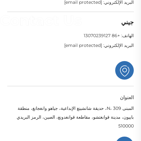
البريد الإلكتروني:
[email protected]
جيني
الهاتف:
+86 13070239127
البريد الإلكتروني:
[email protected]
العنوان
المبنى N، 309، حديقة شانشينغ الإبداعية، جياهو وانغجانغ، منطقة
باييون، مدينة قوانغتشو، مقاطعة قوانغدونغ، الصين، الرمز البريدي
510000