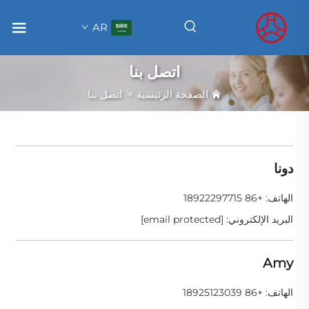
AR
اتصل بنا
الصفحة الرئيسية
>
اتصل بنا
دونا
الهاتف:
+86 18922297715
البريد الإلكتروني:
[email protected]
Amy
الهاتف:
+86 18925123039