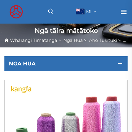
MI
Ngā tāira mātātoko
Whārangi Tīmatanga
>
Ngā Hua
>
Aho Tukituki
>
Ngā
NGĀ HUA