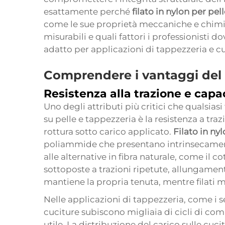
esattamente perché
filato in nylon per pel
come le sue proprietà meccaniche e chimic
misurabili e quali fattori i professionisti d
adatto per applicazioni di tappezzeria e cu
Comprendere i vantaggi del f
Resistenza alla trazione e capac
Uno degli attributi più critici che qualsias
su pelle e tappezzeria è la resistenza a tra
rottura sotto carico applicato.
Filato in ny
poliammide che presentano intrinsecamente
alle alternative in fibra naturale, come il c
sottoposte a trazioni ripetute, allungament
mantiene la propria tenuta, mentre filati m
Nelle applicazioni di tappezzeria, come i sed
cuciture subiscono migliaia di cicli di comp
utile. La distribuzione del carico sulle cucit