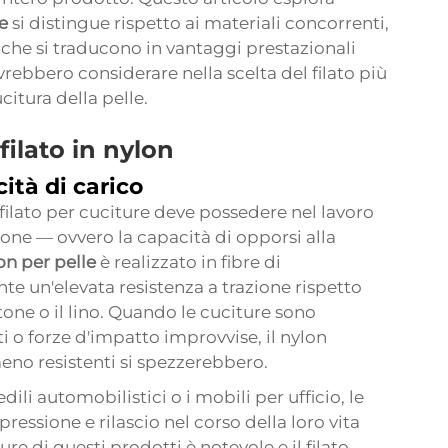
le
si distingue rispetto ai materiali concorrenti,
he si traducono in vantaggi prestazionali
ovrebbero considerare nella scelta del filato più
citura della pelle.
ilato in nylon
ità di carico
i filato per cuciture deve possedere nel lavoro
zione — ovvero la capacità di opporsi alla
lon per pelle
è realizzato in fibre di
 un'elevata resistenza a trazione rispetto
otone o il lino. Quando le cuciture sono
i o forze d'impatto improvvise, il nylon
eno resistenti si spezzerebbero.
ili automobilistici o i mobili per ufficio, le
ressione e rilascio nel corso della loro vita
ure di questi prodotti è notevole e il filato