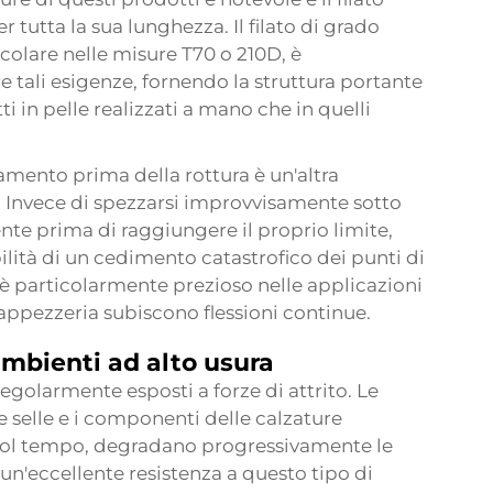
tutta la sua lunghezza. Il filato di grado
ticolare nelle misure T70 o 210D, è
 tali esigenze, fornendo la struttura portante
ti in pelle realizzati a mano che in quelli
ngamento prima della rottura è un'altra
e. Invece di spezzarsi improvvisamente sotto
ente prima di raggiungere il proprio limite,
ità di un cedimento catastrofico dei punti di
 particolarmente prezioso nelle applicazioni
 tappezzeria subiscono flessioni continue.
ambienti ad alto usura
egolarmente esposti a forze di attrito. Le
 le selle e i componenti delle calzature
, col tempo, degradano progressivamente le
un'eccellente resistenza a questo tipo di