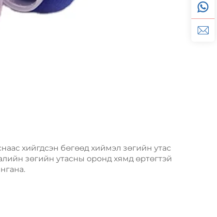
снаас хийгдсэн бөгөөд хиймэл зөгийн утас
галийн зөгийн утасны оронд хямд өртөгтэй
нгана.