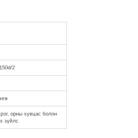
 150d/2
нгө
йрэг, орны хувцас болон
ох зүйлс