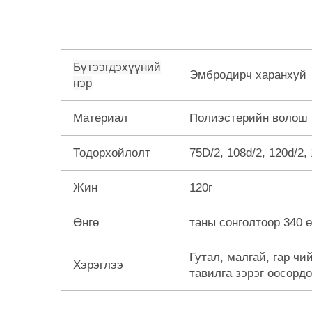
Бүтээгдэхүүний
Эмбродирч харанхуй
нэр
Материал
Полиэстерийн волош
Тодорхойлолт
75D/2, 108d/2, 120d/2,
Жин
120г
Өнгө
таны сонголтоор 340 ө
Гутал, малгай, гар чи
Хэрэглээ
тавилга зэрэг оосорд