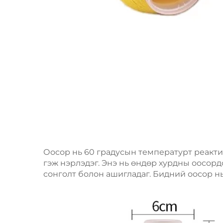
Оосор нь 60 градусын температурт реактив
гэж нэрлэдэг. Энэ нь өндөр хурдны оосор
сонголт болон ашигладаг. Бидний оосор нь 