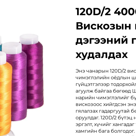
120D/2 400
Вискозын 
дэгээний 
худалдах
Энэ чанарын 120D/2 вис
чимэглэлийн оёдлын ша
гүйцэтгэлээр тодорхойл
агуулж байгаа бөгөөд 
нарийн чимэглэлийг бүт
вискозоос хийгдсэн энэ 
гялалзах гадаргуутай 
оруулдаг. 120D/2 бүтэц
эргэлт, хүчийг хангадаг 
хамгийн бага болгодог.