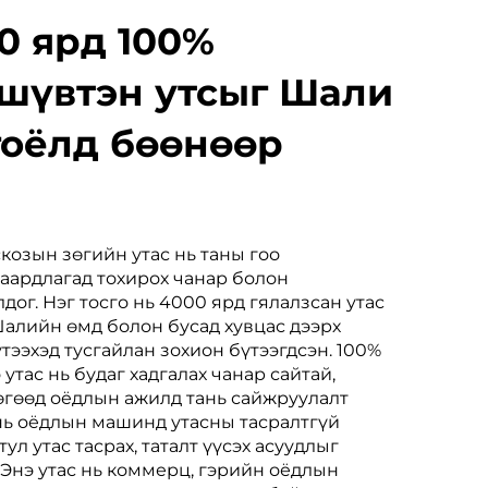
0 ярд 100%
шүвтэн утсыг Шали
гоёлд бөөнөөр
козын зөгийн утас нь таны гоо
ардлагад тохирох чанар болон
дог. Нэг тосго нь 4000 ярд гялалзсан утас
Шалийн өмд болон бусад хувцас дээрх
ээхэд тусгайлан зохион бүтээгдсэн. 100%
утас нь будаг хадгалах чанар сайтай,
бөгөөд оёдлын ажилд тань сайжруулалт
 нь оёдлын машинд утасны тасралтгүй
тул утас тасрах, таталт үүсэх асуудлыг
 Энэ утас нь коммерц, гэрийн оёдлын