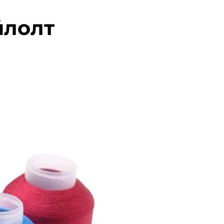
йлолт