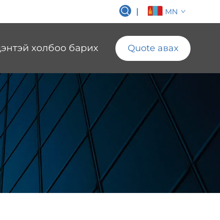
|
MN
энтэй холбоо барих
Quote авах