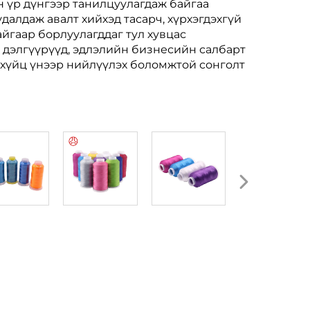
н үр дүнгээр танилцуулагдаж байгаа
удалдаж авалт хийхэд тасарч, хүрхэгдэхгүй
айгаар борлуулагддаг тул хувцас
 дэлгүүрүүд, эдлэлийн бизнесийн салбарт
хүйц үнээр нийлүүлэх боломжтой сонголт