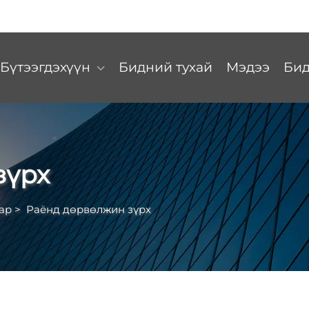
Бүтээгдэхүүн
Бидний тухай
Мэдээ
Бид
зүрх
ар
>
Раёнд дөрвөлжин зүрх