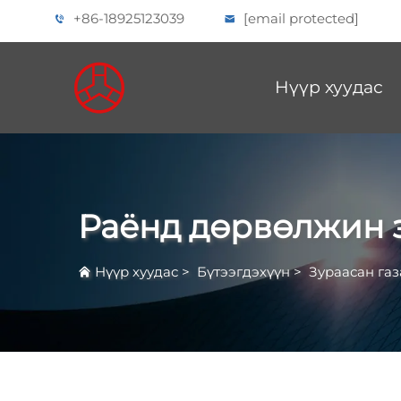
+86-18925123039
[email protected]
Нүүр хуудас
Раёнд дөрвөлжин 
Нүүр хуудас
>
Бүтээгдэхүүн
>
Зураасан газ