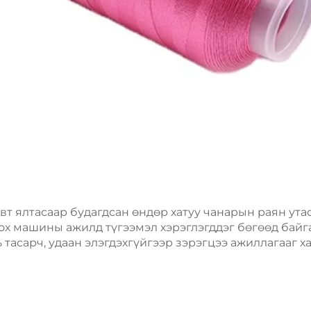
т ялтасаар будагдсан өндөр хатуу чанарын раян ута
дох машины ажилд түгээмэл хэрэглэгддэг бөгөөд бай
тасарч, удаан элэгдэхгүйгээр зэрэгцээ ажиллагааг ха