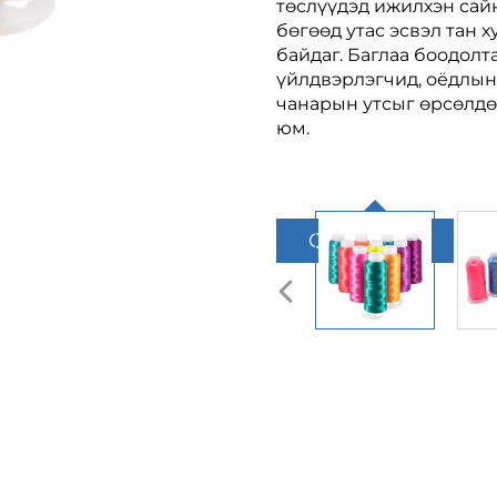
төслүүдэд ижилхэн сай
бөгөөд утас эсвэл тан х
байдаг. Баглаа боодолт
үйлдвэрлэгчид, оёдлын
чанарын утсыг өрсөлдө
юм.
Quote авах