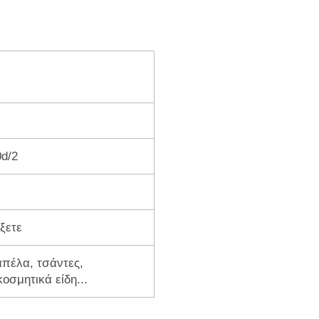
0d/2
ξετε
απέλα, τσάντες,
οσμητικά είδη...