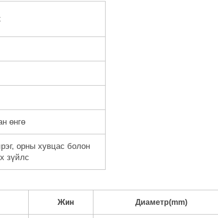
х
ан өнгө
йрэг, орны хувцас болон
ох зүйлс
Жин
Диаметр(mm)