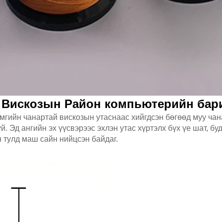
% Вискозын Район компьютерийн бар
мгийн чанартай вискозын утаснаас хийгдсэн бөгөөд муу чан
. Эд ангийн эх үүсвэрээс эхлэн утас хүртэлх бүх үе шат, бу
 тулд маш сайн нийцсэн байдаг.