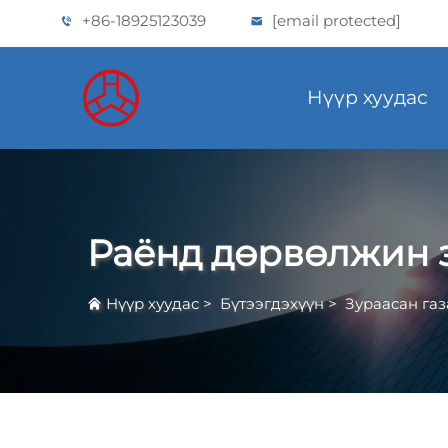
+86-18925123039
[email protected]
Нүүр хуудас
Раёнд дөрвөлжин 
Нүүр хуудас
>
Бүтээгдэхүүн
>
Зураасан газ