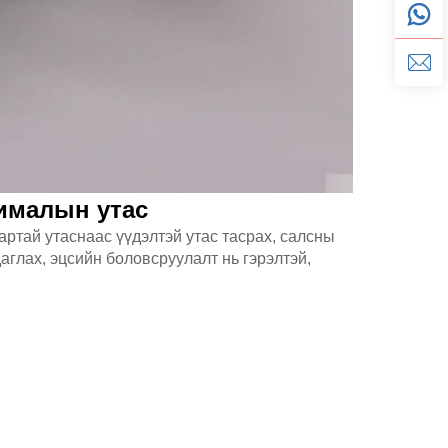
ималын утас
артай утаснаас үүдэлтэй утас тасрах, салсны
даглах, эцсийн боловсруулалт нь гэрэлтэй,