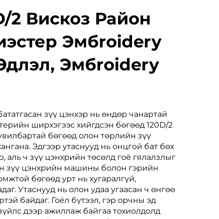
D/2 Вискоз Район
иэстер Эмбroidery
Эдлэл, Эмбroidery
ататгасан зүү цэнхэр нь өндөр чанартай
терийн ширхэгээс хийгдсэн бөгөөд 120D/2
хувилбартай бөгөөд олон төрлийн зүү
нгана. Эдгээр утаснууд нь онцгой бат бөх
р, аль ч зүү цэнхрийн төсөлд гоё гялалзлыг
йн зүү цэнхрийн машины болон гэрийн
мжтой бөгөөд урт нь хугаралгүй,
даг. Утаснууд нь олон удаа угаасан ч өнгөө
ртэй байдаг. Гоёл бүтээл, гэр орчны эд
 зүйлс дээр ажиллаж байгаа тохиолдолд