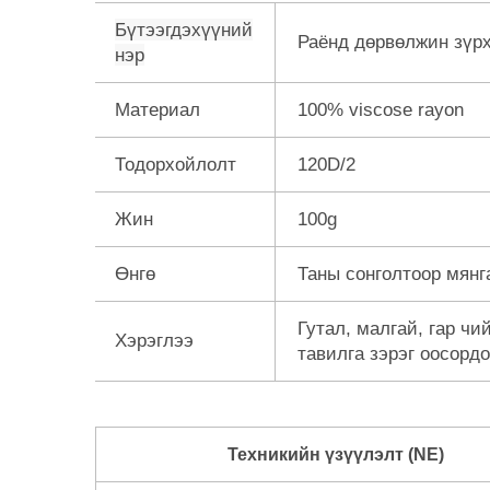
Бүтээгдэхүүний
Раёнд дөрвөлжин зүр
нэр
Материал
100% viscose rayon
Тодорхойлолт
120D/2
Жин
100g
Өнгө
Таны сонголтоор мянг
Гутал, малгай, гар чи
Хэрэглээ
тавилга зэрэг оосорд
Техникийн үзүүлэлт (NE)