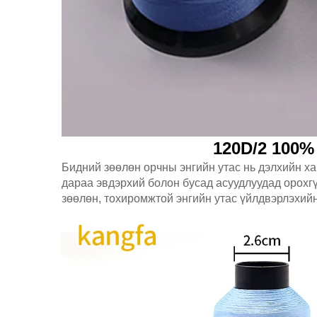
120D/2 100
Бидний зөөлөн орчны энгийн утас нь дэлхийн ха
дараа эвдэрхий болон бусад асуудлуудад орохгүй
зөөлөн, тохиромжтой энгийн утас үйлдвэрлэхийн