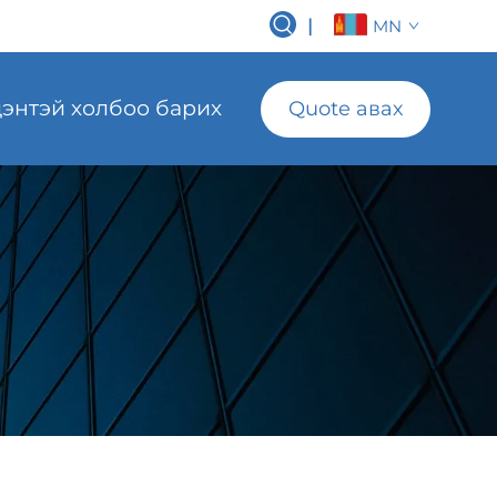
|
MN
энтэй холбоо барих
Quote авах