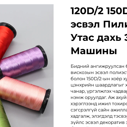
120D/2 150
эсвэл Пил
Утас дахь 
Машины
Бидний ангижруулсан б
вискозын эсвэл полиэс
болон 150D/2-ын хоёр 
цэнхрийн шаардлагыг ха
чанар, үргэлжлэх чадва
нэмж оруулдаг. Аж аху
хэрэглээнд ижил тохиро
сэгсрэлгүй сайн ажилла
хадгалж, элэгдэлд тэсвэ
зүйлс эсвэл декоратив