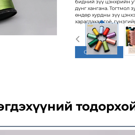
бидний зүү цэнхрийн у
дүнг хангана. Тогтмол 
өндөр хурдны зүү цэнхэ
харагдахад гоё, гүнзги
Quote авах
эгдэхүүний тодорхо