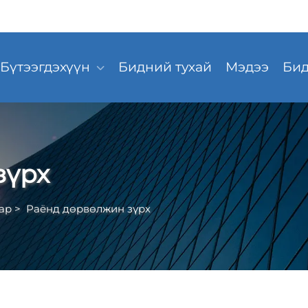
Бүтээгдэхүүн
Бидний тухай
Мэдээ
Бид
зүрх
ар
>
Раёнд дөрвөлжин зүрх