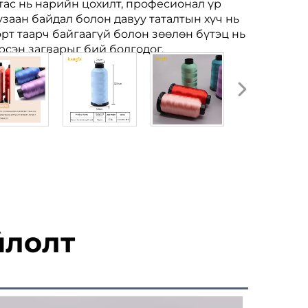
тас нь нарийн цохилт, професионал үр
зузаан байдал болон давуу таталтын хүч нь
рт таарч байгаагүй болон зөөлөн бүтэц нь
йрсэн загварыг бий болгодог.
йлолт