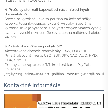
niť,Bavlnená niť,Vosková niť 
4. Prečo by ste mali kupovať od nás a nie od iných 
dodávateľov?   
Špeciálna výrobná linka sa používa na kožené tašky, 
kabelky, topánky, gauče, luxusné výrobky. Špeciálna 
výrobná linka je vyrobená z polyesterových vlákien vysokj 
kvality a vysokj pevnosti. Je rovnocenná najlónovej alebo 
PP niti 
5. Aké služby môžeme poskytnúť?   
Akceptované dodacie podmienky: EXW, FOB, CIF... 
Prijatá platobná mena: USD, EUR, JPY, CAD, AUD, HKD, 
GBP, CNY, CHF; 
Priemyselné zaplatenie: T/T, kreditná karta, PayPal... 
Ovládané 
Kontaktné informácie