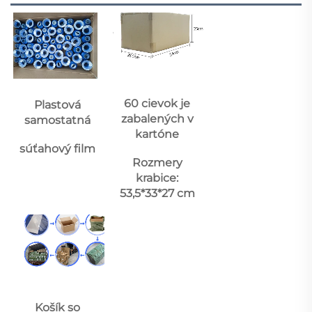
60 cievok je 
Plastová 
zabalených v 
samostatná 
kartóne 
súťahový film 
Rozmery 
krabice: 
53,5*33*27 cm 
Košík so 