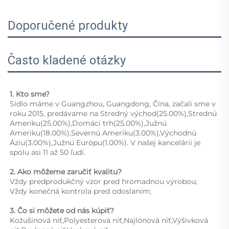
Doporučené produkty
Často kladené otázky
1. Kto sme?   
Sídlo máme v Guangzhou, Guangdong, Čína, začali sme v 
roku 2015, predávame na Stredný východ(25.00%),Strednú 
Ameriku(25.00%),Domáci trh(25.00%),Južnú 
Ameriku(18.00%),Severnú Ameriku(3.00%),Východnú 
Áziu(3.00%),Južnú Európu(1.00%). V našej kancelárii je 
spolu asi 11 až 50 ľudí. 
2. Ako môžeme zaručiť kvalitu?   
Vždy predprodukčný vzor pred hromadnou výrobou;   
Vždy konečná kontrola pred odoslaním;   
3. Čo si môžete od nás kúpiť?   
Kožušinová niť,Polyesterová niť,Najlónová niť,Výšivková 