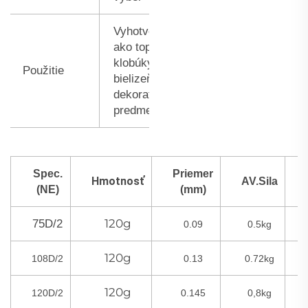
Vyhotvovanie,
ako topánky,
klobúky, tašky,
Použitie
bielizeň a
dekoratívne
predmety...
Spec.
Priemer
Hmotnosť
AV.Sila
(NE)
(mm)
120g
75D/2
0.09
0.5kg
120g
108D/2
0.13
0.72kg
120g
120D/2
0.145
0,8kg