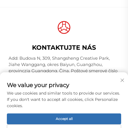
KONTAKTUJTE NÁS
Add: Budova N, 309, Shangsheng Creative Park,
Jiahe Wanggang, okres Baiyun, Guangzhou,
provinczia Guangdong, Čína, Poštové smerové číslo
510000
We value your privacy
Tel.:
+86-18925123039
We use cookies and similar tools to provide our services.
E-mail:
[email protected]
If you don't want to accept all cookies, click Personalize
cookies.
Autorské práva © 2026 Guangzhou Hongqiao Thread
Accept all
Industry Co., Ltd. Všetky práva vyhradené. -
Zásady
ochrany súkromia