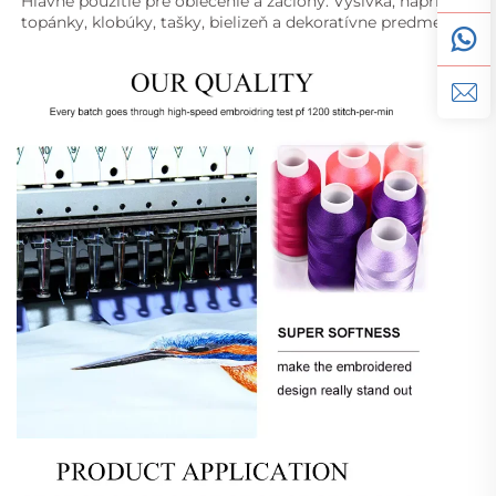
Hlavné použitie pre oblečenie a záclony. Výšivka, napríklad 
topánky, klobúky, tašky, bielizeň a dekoratívne predmety. 