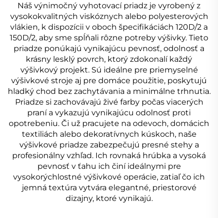
Náš výnimočný vyhotovací priadz je vyrobený z
vysokokvalitných viskóznych alebo polyesterových
vlákien, k dispozícii v oboch špecifikáciách 120D/2 a
150D/2, aby sme spĺňali rôzne potreby výšivky. Tieto
priadze ponúkajú vynikajúcu pevnosť, odolnosť a
krásny lesklý povrch, ktorý zdokonalí každý
výšivkový projekt. Sú ideálne pre priemyselné
výšivkové stroje aj pre domáce použitie, poskytujú
hladký chod bez zachytávania a minimálne trhnutia.
Priadze si zachovávajú živé farby počas viacerých
praní a vykazujú vynikajúcu odolnosť proti
opotrebeniu. Či už pracujete na odevoch, domácich
textiliách alebo dekoratívnych kúskoch, naše
výšivkové priadze zabezpečujú presné stehy a
profesionálny vzhľad. Ich rovnaká hrúbka a vysoká
pevnosť v ťahu ich činí ideálnymi pre
vysokorýchlostné výšivkové operácie, zatiaľ čo ich
jemná textúra vytvára elegantné, priestorové
dizajny, ktoré vynikajú.