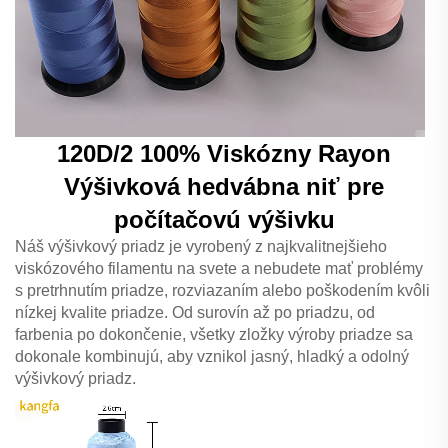
120D/2 100% Viskózny Rayon
Výšivková hedvábna niť pre
počítačovú výšivku
Náš výšivkový priadz je vyrobený z najkvalitnejšieho
viskózového filamentu na svete a nebudete mať problémy
s pretrhnutím priadze, rozviazaním alebo poškodením kvôli
nízkej kvalite priadze. Od surovín až po priadzu, od
farbenia po dokončenie, všetky zložky výroby priadze sa
dokonale kombinujú, aby vznikol jasný, hladký a odolný
výšivkový priadz.