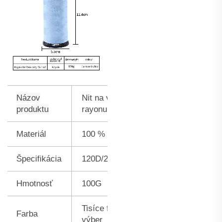
Názov
Nit na vyšívku z
produktu
rayonu
Materiál
100 % viskóza
Špecifikácia
120D/2
Hmotnosť
100G
Tisíce farieb na
Farba
výber