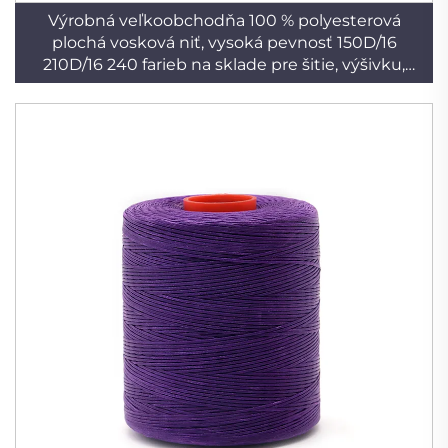
Výrobná veľkoobchodňa 100 % polyesterová
plochá vosková niť, vysoká pevnosť 150D/16
210D/16 240 farieb na sklade pre šitie, výšivku,
pletenie