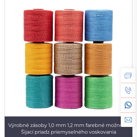
Výrobné zásoby 1,0 mm 1,2 mm farebné možnosti
Šijací priadz priemyselného voskovania