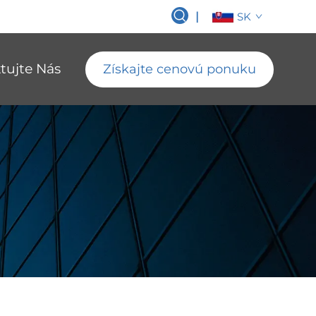
|
SK
tujte Nás
Získajte cenovú ponuku