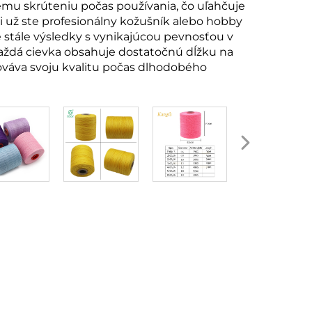
emu skrúteniu počas používania, čo uľahčuje
Či už ste profesionálny kožušník alebo hobby
je stále výsledky s vynikajúcou pevnosťou v
Každá cievka obsahuje dostatočnú dĺžku na
ováva svoju kvalitu počas dlhodobého