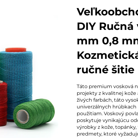
Veľkoobcho
DIY Ručná 
mm 0,8 mm
Kozmetická
ručné šitie
Táto premium vosková ni
projekty z kvalitnej kože 
živých farbách, táto vyso
univerzálnych hrúbkach 
použitiam. Voskový povla
poskytuje vynikajúcu odo
výrobky z kože, topánky,
predmety, ktoré vyžadujú