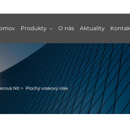
omov
Produkty
O nás
Aktuality
Kontak
erová Nit
>
Plochý voskový vlak