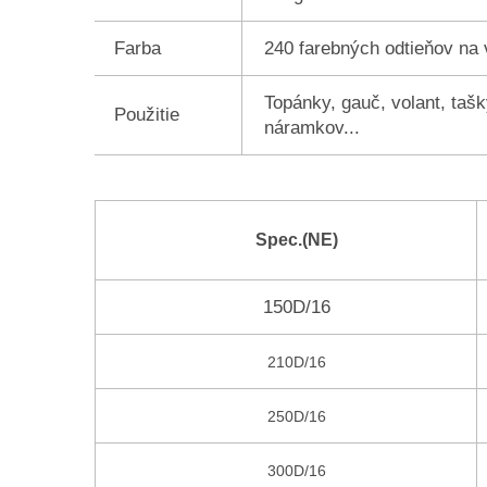
Farba
240 farebných odtieňov na 
Topánky, gauč, volant, taš
Použitie
náramkov...
Spec.(NE)
150D/16
210D/16
250D/16
300D/16