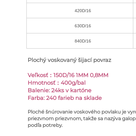
420D/16
630D/16
840D/16
Plochý voskovaný šijací povraz
Veľkosť：150D/16 1MM 0,8MM
Hmotnosť：400g/bal
Balenie: 24ks v kartóne
Farba: 240 farieb na sklade
Ploché šnúrovanie voskového povlaku je vy
priezvnom priezvnom, takže sa nazýva galop 
podľa potreby.