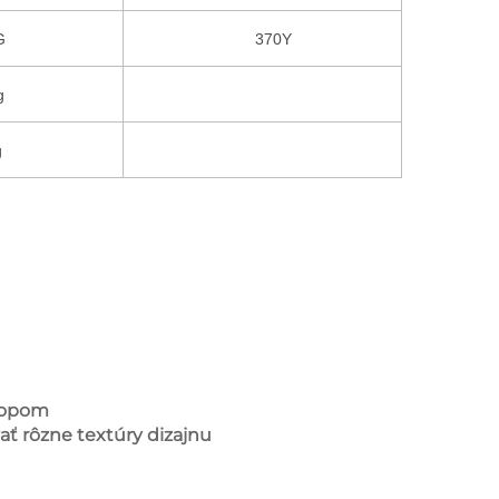
G
370Y
g
g
alopom
ať rôzne textúry dizajnu