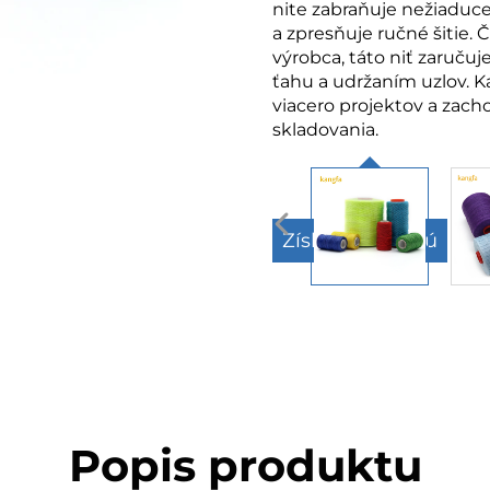
nite zabraňuje nežiaduc
a zpresňuje ručné šitie. 
výrobca, táto niť zaruču
ťahu a udržaním uzlov. 
viacero projektov a zach
skladovania.
Získajte cenovú
ponuku
Popis produktu