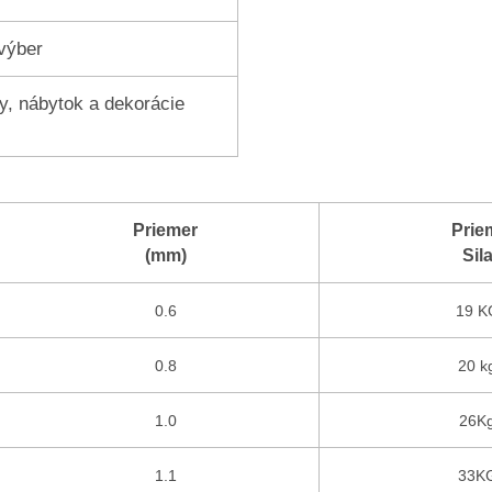
výber
ky, nábytok a dekorácie
Priemer
Prie
(mm)
Sil
0.6
19 K
0.8
20 k
1.0
26K
1.1
33K