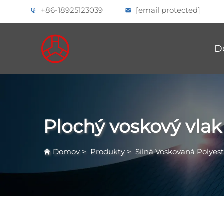
+86-18925123039
[email protected]
D
Plochý voskový vlak
Domov
>
Produkty
>
Silná Voskovaná Polyest