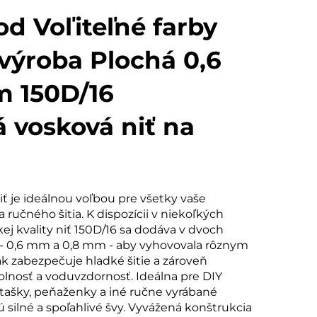
d Voľiteľné farby
výroba Plochá 0,6
 150D/16
 vosková niť na
ť je ideálnou voľbou pre všetky vaše
a ručného šitia. K dispozícii v niekoľkých
kej kvality niť 150D/16 sa dodáva v dvoch
- 0,6 mm a 0,8 mm - aby vyhovovala rôznym
k zabezpečuje hladké šitie a zároveň
lnosť a voduvzdornosť. Ideálna pre DIY
 tašky, peňaženky a iné ručne vyrábané
 silné a spoľahlivé švy. Vyvážená konštrukcia