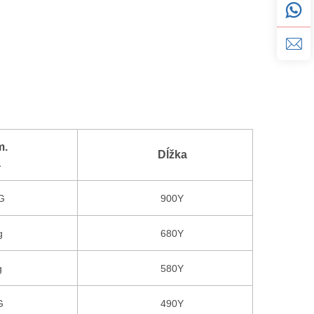
m.
Dĺžka
a
G
900Y
g
680Y
g
580Y
G
490Y