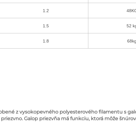
1.2
48K
1.5
52 k
1.8
68k
robené z vysokopevného polyesterového filamentu s g
priezvno. Galop priezvňa má funkciu, ktorá môže šnúrov