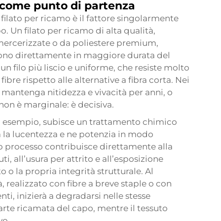
 come punto di partenza
 filato per ricamo è il fattore singolarmente
o. Un filato per ricamo di alta qualità,
 mercerizzate o da poliestere premium,
ucono direttamente in maggiore durata del
n filo più liscio e uniforme, che resiste molto
ibre rispetto alle alternative a fibra corta. Nei
o mantenga nitidezza e vivacità per anni, o
non è marginale: è decisiva.
ad esempio, subisce un trattamento chimico
ta la lucentezza e ne potenzia in modo
sto processo contribuisce direttamente alla
uti, all’usura per attrito e all’esposizione
o la propria integrità strutturale. Al
à, realizzato con fibre a breve staple o con
nti, inizierà a degradarsi nelle stesse
arte ricamata del capo, mentre il tessuto
vo.