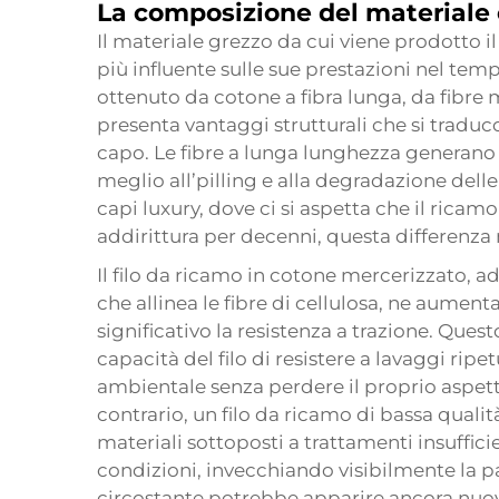
La composizione del materiale
Il materiale grezzo da cui viene prodotto il
più influente sulle sue prestazioni nel temp
ottenuto da cotone a fibra lunga, da fibre
presenta vantaggi strutturali che si trad
capo. Le fibre a lunga lunghezza generano u
meglio all’pilling e alla degradazione delle f
capi luxury, dove ci si aspetta che il ricam
addirittura per decenni, questa differenza 
Il filo da ricamo in cotone mercerizzato, 
che allinea le fibre di cellulosa, ne aumen
significativo la resistenza a trazione. Que
capacità del filo di resistere a lavaggi ripet
ambientale senza perdere il proprio aspetto 
contrario, un filo da ricamo di bassa qualit
materiali sottoposti a trattamenti insufficie
condizioni, invecchiando visibilmente la p
circostante potrebbe apparire ancora nuo