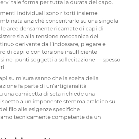
rvi tale forma per tutta la durata del capo.
ilamenti individuali sono ritorti insieme,
a combinata anziché concentrarlo su una singola
lle aree densamente ricamate di capi di
sistere sia alla tensione meccanica del
ntinuo derivante dall’indossare, piegare e
ero di capi o con torsione insufficiente
rsi nei punti soggetti a sollecitazione — spesso
ti.
api su misura sanno che la scelta della
azione fa parte di un’artigianalità
su una camicetta di seta richiede una
a rispetto a un imponente stemma araldico su
del filo alle esigenze specifiche
 ricamo tecnicamente competente da un