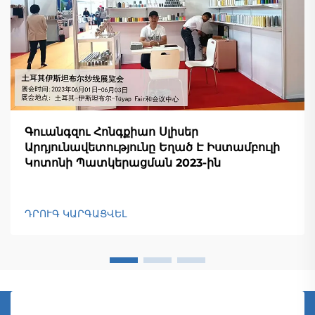
Գուանգզու Հոնգքիաո Սլիսեր
Արդյունավետությունը Եղած Է Իստամբուլի
Կոտոնի Պատկերացման 2023-ին
ԴՐՈՒԳ ԿԱՐԳԱՑՎԵԼ