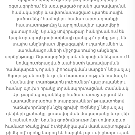
օգտագործում են առաջացած որակի կառավարման
համակարգեր և ավտոմատացված պահեստային
լուծումներ՝ համոզելու համար արտադրանքի
հաստատությունը և արդյունավետ պատվերի
կատարումը: Նրանք սովորաբար հանդիսանում են
կարևորագույն լոգիստիկայի ցանցեր՝ որոնք թույլ են
տալիս անընդհատ միջազգային ուղարկումներ և
սահմանացումների միջոցառումից անցնելու
գործընթացը: Օգտագործվող տեխնոլոգիան ներառում է
կոմպյուտերացված պահեստի կառավարման
համակարգեր, որակի փորձարկման սարքեր՝ ներառյալ
ձգողության ուժի և գույնի հաստատության համար, և
մասնավոր փաթեթային լուծումներ՝ պաշտպանելու
համար գլուխի որակը տրանսպորտացման ժամանակ:
Այդ թարմացուցակները հաճախ առաջարկում են
պարամետրացիայի տարբերակներ՝ թույլատրելով
հաճախորդներին նշել գլուխի 특성ները՝ ներառյալ
դենիերի քանակը, լյուսավորման մակարդակը և գույնի
նշանակումը: Նրանց գործունեությունը սովորաբար
համագործակցվում է տեխնիկական մասնագիտության
թիմերով՝ որոնք կարող են հարցնել գլուխի ընտրության