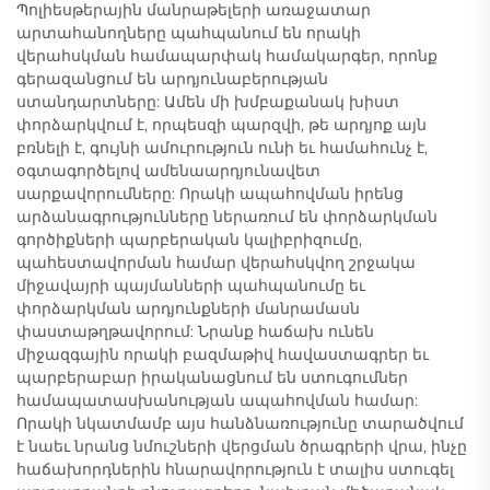
Պոլիեսթերային մանրաթելերի առաջատար
արտահանողները պահպանում են որակի
վերահսկման համապարփակ համակարգեր, որոնք
գերազանցում են արդյունաբերության
ստանդարտները: Ամեն մի խմբաքանակ խիստ
փորձարկվում է, որպեսզի պարզվի, թե արդյոք այն
բռնելի է, գույնի ամուրություն ունի եւ համահունչ է,
օգտագործելով ամենաարդյունավետ
սարքավորումները: Որակի ապահովման իրենց
արձանագրությունները ներառում են փորձարկման
գործիքների պարբերական կալիբրիզումը,
պահեստավորման համար վերահսկվող շրջակա
միջավայրի պայմանների պահպանումը եւ
փորձարկման արդյունքների մանրամասն
փաստաթղթավորում: Նրանք հաճախ ունեն
միջազգային որակի բազմաթիվ հավաստագրեր եւ
պարբերաբար իրականացնում են ստուգումներ
համապատասխանության ապահովման համար:
Որակի նկատմամբ այս հանձնառությունը տարածվում
է նաեւ նրանց նմուշների վերցման ծրագրերի վրա, ինչը
հաճախորդներին հնարավորություն է տալիս ստուգել