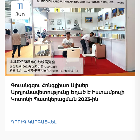
11
Jun
Գուանգզու Հոնգքիաո Սլիսեր
Արդյունավետությունը Եղած Է Իստամբուլի
Կոտոնի Պատկերացման 2023-ին
ԴՐՈՒԳ ԿԱՐԳԱՑՎԵԼ