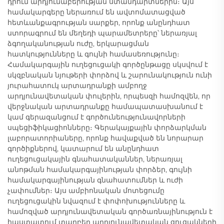
դրում արդյունաբերության ստանդարտներին։ Այս
համակարգերը ներառում են ավտոմատացված
հետևանքագրության սարքեր, որոնք անընդհատ
ստորագրում են մեղեդի պարամետրերը՝ ներառյալ
ձգողականության ուժը, երկարացման
հատկությունները և գույնի համասեռությունը։
Համակարգային ուղեցուցակի գործընթացը սկսվում է
սկզբնական նյութերի փորձով և շարունակություն ունի
յուրահատուկ արտադրանքի ամբողջ
արդյունավետական փուլերին, որպեսզի համոզվեն, որ
վերջնական արտադրանքը համապատասխանում է
կամ գերազանցում է գործունեությունավորների
սպեցիֆիկացիոնները։ Գերակայքային փորձարկման
լաբորատորիաները, որոնք հավաքված են նորարար
գործիքներով, կատարում են անընդհատ
ուղեցուցակային գնահատականներ, ներառյալ
անոթման համակարգայինության փորձեր, գույնի
համակարգայինության գնահատումներ և ուժի
չափումներ։ Այս ամբիոնական մոտեցումը
ուղեցուցակին նվազում է փոփոխությունները և
համոզված արդյունավետական գործառնայինություն է
հաստատում տարբեր արդյունավետական ցուցակների