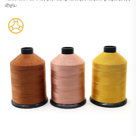
միջև։