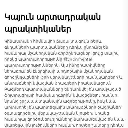
Կայուն արտադրական
պրակտիկաներ
Կինաստանի հիմնավոր բազալտագույն թերև
գնդակների պարտականները դեռևս ընդունել են
համարյալ մշակողական գործընթացներ, ցույց տալով
իրենց պարտադիրությունը 娾vironmental
պարտադիրություններին։ Այս ինիցիատիվները
ներառում են էներգիայի արդյոքային մշակողական
գործընթացների, ջրի վերակաyttների համակարգերի և
անտառների նվազման ծրագրերի իրականացում։
Բազմերդ պարտականները ենթարկվել են առաջացած
ֆիլտրացիայի համակարգերին՝ նվազեցնելու համար
նրանց շրջապատկանային ազդեցությունը, իսկ նաև
արտադրել են պարտեզային տարածքների օպցիաներ՝
օգտագործելով վերակաyttական նյութեր։ Նրանց
համարյալ գործունեությունները նախատեսված են նաև
փաթեթային լուծումների համար, որտեղ շատերը դեռևս