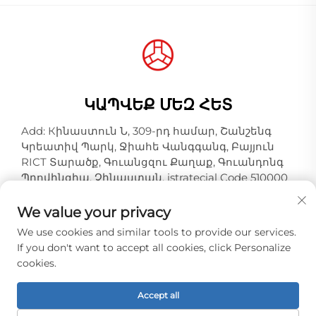
ԿԱՊՎԵՔ ՄԵԶ ՀԵՏ
Add: Кինաստուն Ն, 309-րդ համար, Շանշենգ
Կրեատիվ Պարկ, Ջիահե Վանգգանգ, Բայյուն
RICT Տարածք, Գուանցզու Քաղաք, Գուանդոնգ
Պրովինցիա, Չինաստան, istratecial Code 510000
Հեռ:
+86-18925123039
We value your privacy
Էլ. փոստ:
[email protected]
We use cookies and similar tools to provide our services.
If you don't want to accept all cookies, click Personalize
cookies.
Հեղինակային իրավունքները © Գուանցզու
Հոնգքիո Սլութ Ինդաստրիալ Կո., Լտդ. Ամբողջ
Accept all
իրավունքները պաշտպանված են. -
Սկսածքային
POLITICY