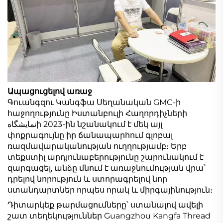
Ապացուցելով առաջ
Գուանգզու Կանգֆա Սեղանական GMC-ի
հաջողությունը Իստանբուլի Հաղորդիչների
نمایشگاهի 2023-ին նշանակում է մեկ այլ
փոքրագույնը իր ճանապարհում գլոբալ
ռազմավարականության ուղղությամբ։ Երբ
տեքստիլ արդյունաբերությունը շարունակում է
զարգացել, անձը մնում է առաջնումության վրա՝
դրելով նորություն և ստորագրելով նոր
ստանդարտներ որպես որակ և միրգայինություն։
Դիտարկեք թարմացումները՝ ստանալով ավելի
շատ տեղեկություններ Guangzhou Kangfa Thread