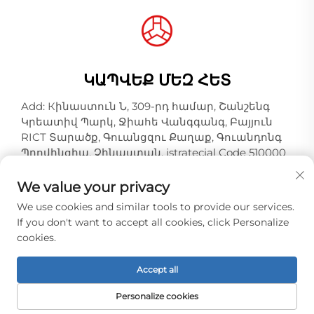
ԿԱՊՎԵՔ ՄԵԶ ՀԵՏ
Add: Кինաստուն Ն, 309-րդ համար, Շանշենգ
Կրեատիվ Պարկ, Ջիահե Վանգգանգ, Բայյուն
RICT Տարածք, Գուանցզու Քաղաք, Գուանդոնգ
Պրովինցիա, Չինաստան, istratecial Code 510000
Հեռ:
+86-18925123039
We value your privacy
Էլ. փոստ:
[email protected]
We use cookies and similar tools to provide our services.
If you don't want to accept all cookies, click Personalize
cookies.
© 2026 թ. Գուանչժոու Հոնգցիաո թելի
արդյունաբերության ընկերություն, Լտդ: Բոլոր
Accept all
իրավունքները պաշտպանված են: -
Գաղտնիության քաղաքականություն
Personalize cookies