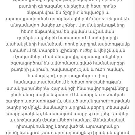
բադերի գերազանց սելեկցիայի հետ, որոնք
ենթարկվում են ճշգրիտ ձուլվածքի և
արտագրավորման գործընթացներին՝ մաorateնդում են
անդամավոր մակերևույթներ։ Այդ մակերևույթները
հետո ենթարկվում են կպման և մշակման
գործընթացներին հաստատուն հաճախորդի
պահանջների համաձայն, որոնք արդյունավետությամբ
ստանում են տարբեր կշիռներ, ուժեր և վերջնական
մշակումներ։ Ժամանակակից արտադրանքները
օգտագործում են ավտոմատացված համակարգեր
բադերի լարումի, հավասարության և ուժի համար,
համոզվելով, որ յուրաքանչյուր փուլ
համապատասխանում է խիստ որոշակիության
ստանդարտներին։ Հարակիցի հնարավորությունները
ընդհանուրապես ներառում են տարբեր տեսական
բադերի արտադրություն, սկսած ստանդարտ շուրջման
բադերից մինչև մասնավոր արդյունաբերող տեսական
տարբերակներ, հետագայում տարբեր գույներ, չափեր
և վերջնական մշակումների համար։ 娬ենվանական
դիտարկումները ներդրված են արտադրանքի
գործընթացում, շատ արտադրանքներ իրականացնում