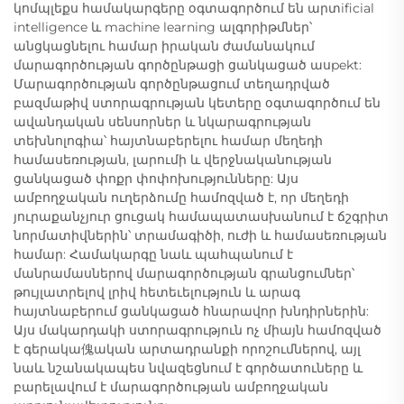
կոմպլեքս համակարգերը օգտագործում են արտificial
intelligence և machine learning ալգորիթմներ՝
անցկացնելու համար իրական ժամանակում
մարագործության գործընթացի ցանկացած ասpekt:
Մարագործության գործընթացում տեղադրված
բազմաթիվ ստորագրության կետերը օգտագործում են
ավանդական սենսորներ և նկարագրության
տեխնոլոգիա՝ հայտնաբերելու համար մեղեդի
համասեռության, լարումի և վերջնականության
ցանկացած փոքր փոփոխությունները: Այս
ամբողջական ուղերձումը համոզված է, որ մեղեդի
յուրաքանչյուր ցուցակ համապատասխանում է ճշգրիտ
նորմատիվներին՝ տրամագիծի, ուժի և համասեռության
համար: Համակարգը նաև պահպանում է
մանրամասներով մարագործության գրանցումներ՝
թույլատրելով լրիվ հետեւելություն և արագ
հայտնաբերում ցանկացած հնարավոր խնդիրներին:
Այս մակարդակի ստորագրություն ոչ միայն համոզված
է գերակա傀ական արտադրանքի որոշումներով, այլ
նաև նշանակապես նվազեցնում է գործատուները և
բարելավում է մարագործության ամբողջական