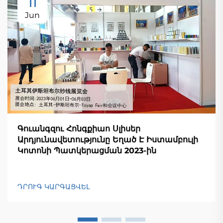
11
Jun
Գուանգզու Հոնգքիաո Սլիսեր
Արդյունավետությունը Եղած Է Իստամբուլի
Կոտոնի Պատկերացման 2023-ին
ԴՐՈՒԳ ԿԱՐԳԱՑՎԵԼ