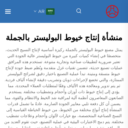
AR
منشأة إنتاج خيوط البوليستر بالجملة
يمثل مصنع خيوط البوليستر بالجملة ركيزة أساسية لإنتاج النسيج الحديث،
متخصصًا في إنشاء كميات كبيرة من خيوط البوليستر عالية الجودة التي
تعتبر ضرورية لتطبيقات صناعية وتجارية متنوعة. تستخدم هذه المرافق
عمليات تصنيع حديثة، تتضمن تقنيات غزل متقدمة ونُظم ضبط جودة لإنتاج
خيوط متسقة ومتينة. تبدأ عملية التصنيع باختيار دقيق لشرائح البوليستر
الممتازة، والتي تخضع لإجراءات ذوبان وتشريب دقيقة لإنشاء ألياف فردية.
ثم يتم تدوير ومعالجة هذه الألياف وفقًا لمتطلبات العملاء المحددة، مما
يؤدي إلى إنتاج خيوط ذات أوزان وأحجام وتشطيبات مختلفة. يستخدم
الصانعون المعاصرون أنظمة آلية لمراقبة شد الخيط والانتظام والقوة، مما
يضمن أن كل دفعة تلبي معايير الجودة الصارمة. عادةً ما تشمل قدرات
المنشأة إنتاج أنواع مختلفة من الخيوط، من خيوط الخياطة القياسية إلى
النسخ الصناعية المتخصصة، مع خيارات لألوان وأحجام وعلاجات تشطيب
مختلفة. يتم دمج الاعتبارات البيئية في عملية التصنيع، حيث تقوم العديد من
المرافق بتنفيذ ممارسات مستدامة وأنظمة إعادة تدوير لتقليل بصمتها