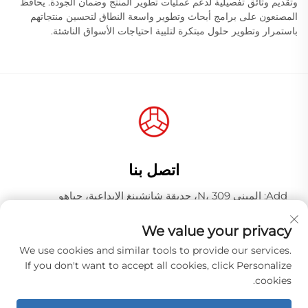
وتقديم وثائق تفصيلية لدعم عمليات تطوير المنتج وضمان الجودة. يحافظ
المصنعون على برامج أبحاث وتطوير واسعة النطاق لتحسين منتجاتهم
باستمرار وتطوير حلول مبتكرة لتلبية احتياجات الأسواق الناشئة.
اتصل بنا
Add: المبنى N، 309، حديقة شانشينغ الإبداعية، جياهو
وانغجانغ، منطقة باييون، مدينة قوانغتشو، مقاطعة قوانغدونغ،
الصين، الرمز البريدي 510000
We value your privacy
هاتف:
+86-18925123039
We use cookies and similar tools to provide our services.
If you don't want to accept all cookies, click Personalize
البريد الإلكتروني:
[email protected]
cookies.