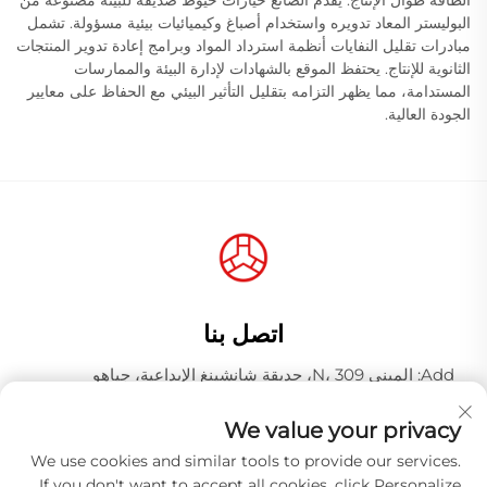
الطاقة طوال الإنتاج. يقدم الصانع خيارات خيوط صديقة للبيئة مصنوعة من
البوليستر المعاد تدويره واستخدام أصباغ وكيميائيات بيئية مسؤولة. تشمل
مبادرات تقليل النفايات أنظمة استرداد المواد وبرامج إعادة تدوير المنتجات
الثانوية للإنتاج. يحتفظ الموقع بالشهادات لإدارة البيئة والممارسات
المستدامة، مما يظهر التزامه بتقليل التأثير البيئي مع الحفاظ على معايير
الجودة العالية.
اتصل بنا
Add: المبنى N، 309، حديقة شانشينغ الإبداعية، جياهو
وانغجانغ، منطقة باييون، مدينة قوانغتشو، مقاطعة قوانغدونغ،
الصين، الرمز البريدي 510000
We value your privacy
هاتف:
+86-18925123039
We use cookies and similar tools to provide our services.
If you don't want to accept all cookies, click Personalize