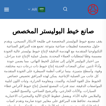
AR
صانع خيط البوليستر المخصص
يقف مصنع خيوط البوليستر المخصصة في طليعة الابتكار النسيجي، ويقدم
حلول متخصصة لتطبيقات صناعية متنوعة. تجمع هذه المرافق الصناعية
التكنولوجيا المتقدمة مع الهندسة الدقيقة لإنتاج خيوط بوليستر عالية الجودة
مصممة وفقًا لمتطلبات العملاء المحددة. يشمل عملية الإنتاج عدة مراحل،
من اختيار البوليمر الأولي إلى تشكيل الخيط النهائي، مما يضمن جودة
وآداءً ثابتين. تمكن المعدات الحديثة إنتاج خيوط ذات درجات دنيه مختلفة،
وقوة، وأسطح متميزة، بينما تراقب أنظمة السيطرة على الجودة المتقدمة
كل جانب من العملية الإنتاجية. يمكن لهذه المرافق تخصيص خصائص
الخيوط مثل القوة الشدّية، والتمدد، ومقاومة الحرارة، وثبات اللون لتلبية
المواصفات الدقيقة. تمتد قدرات المصنع لتشمل إنتاج خيوط لأغراض غطاء
السيارات، والأثاث الخارجي، والترشيح الصناعي، والنسيج الطبي،
والملابس عالية الأداء. وبفضل خطوط الإنتاج الآلية والمختبرات الاختبارية
المتقدمة، تحافظ هذه المرافق على معايير جودة صارمة وتقدم كميات
إنتاج قابلة للتوسع. يضمن اندماج الأنظمة التي يتم التحكم بها بواسطة