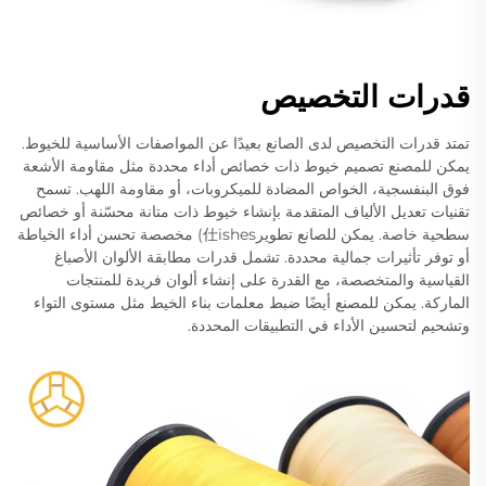
قدرات التخصيص
تمتد قدرات التخصيص لدى الصانع بعيدًا عن المواصفات الأساسية للخيوط.
يمكن للمصنع تصميم خيوط ذات خصائص أداء محددة مثل مقاومة الأشعة
فوق البنفسجية، الخواص المضادة للميكروبات، أو مقاومة اللهب. تسمح
تقنيات تعديل الألياف المتقدمة بإنشاء خيوط ذات متانة محسّنة أو خصائص
سطحية خاصة. يمكن للصانع تطوير仕ishes) مخصصة تحسن أداء الخياطة
أو توفر تأثيرات جمالية محددة. تشمل قدرات مطابقة الألوان الأصباغ
القياسية والمتخصصة، مع القدرة على إنشاء ألوان فريدة للمنتجات
الماركة. يمكن للمصنع أيضًا ضبط معلمات بناء الخيط مثل مستوى التواء
وتشحيم لتحسين الأداء في التطبيقات المحددة.