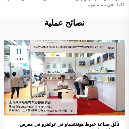
كاملة في تصاميمهم.
نصائح عملية
11
Jun
تألق صناعة خيوط هونغتشياو في غوانغزو في معرض