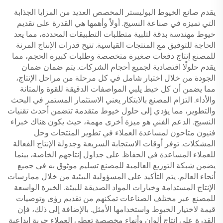
يقدم صانع الخيوط البوليستر المخصص العديد من المزايا الجذابة
التي تميزه في صناعة النسيج. أولاً وأهمها هي القدرة على تقديم
خيوط مهندسة بدقة لتلبية متطلبات التطبيقات المحددة، مما يعد
الحاجة للتوفيق مع المنتجات القياسية. تتيح قدرات الإنتاج المرنة
للمصنع إنتاج دفعات صغيرة متخصصة وطلبات كبيرة الحجم، مما
يقدم حلولًا اقتصادية لجميع أحجام الشركات. يتم ضمان ضمان
الجودة من خلال اختبار شامل في كل مرحلة من مراحل الإنتاج،
مما يضمن أن كل خيط يلبي المواصفات الدقيقة للقوة والمتانة
والأداء. التزام المصنع بالابتكار يعني الاستثمار المستمر في البحث
والتطوير، مما يؤدي إلى حلول خيوط متقدمة تتضمن أحدث تقنيات
النسيج. الدعم الفني هو ميزة أخرى مهمة، حيث يكون هناك خبراء
فنيون متاحون لمساعدة العملاء في تطوير المنتجات وحل
المشكلات. توفر أوقات الاستجابة السريعة وجدولة الإنتاج الفعالة
للعملاء المساعدة في الحفاظ على جداول إنتاجهم الخاصة، بينما
يضمن شبكة التوزيع العالمية للمصنع تسليم موثوق به في جميع
أنحاء العالم. يتم التأكيد على المسؤولية البيئية من خلال ممارسات
الإنتاج المستدامة وخيارات المواد الصديقة للبيئة. الخبرة الواسعة
للمصنع عبر مختلف الصناعات تمكنهم من تقديم رؤى وتوصيات
قيمة لاختيار الخيوط واستخدامها الأمثل. بالإضافة إلى ذلك، فإن
القدرة على إنتاج ألوان وأنهاء مخصصة تعطي العملاء حرية إبداعية