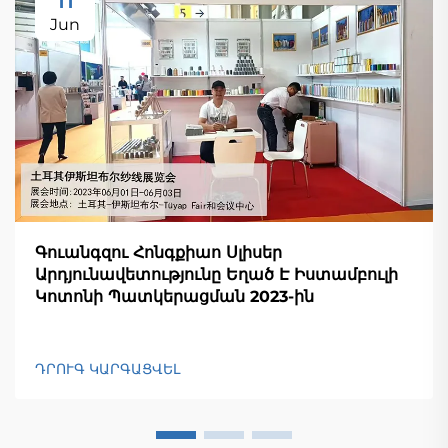
Jun
Գուանգզու Հոնգքիաո Սլիսեր
Արդյունավետությունը Եղած Է Իստամբուլի
Կոտոնի Պատկերացման 2023-ին
ԴՐՈՒԳ ԿԱՐԳԱՑՎԵԼ