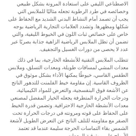
الاصطناعي الليفي على استعادة المرونة بشكل طبيعي
وخصائصه في طرد الرطوبة تجعله مثاليًا للملابس التي
يجب أن تصمد أمام النشاط البدني الشديد مع الحفاظ على
شكلها ومظهرها. وتشدد العلامات التجارية الرياضية بوجه
خاص على خصائص ثبات اللون في الخيوط الليفية، والتي
تضمن أن تظل الملابس الرياضية الزاهية جذابة بصريًا عبر
عدد لا يحصى من دورات الغسيل والتجفيف.
تتطلب الملابس التقنية للأنشطة الخارجية، بما في ذلك
معدات المشي لمسافات طويلة، ومعدات التسلق، وملابس
الطقس القاسي، خيوطًا يمكنها الأداء بشكل موثوق في
الظروف القاسية. إن مقاومة خيط الفلمنت للتدهور الناتج
عن الأشعة فوق البنفسجية، والتعرض للمواد الكيميائية،
ودرجات الحرارة المتطرفة يجعله الخيار المفضل لمصنعي
معدات الأنشطة الخارجية الاحترافية. وتضمن قدرة الخيط
على الحفاظ على قوته ومرونته في درجات الحرارة تحت
الصفر مع مقاومته للتلف الناتج عن التعرض الطويل لأشعة
الشمس بقاء التماسات الحرجة سليمة عندما قد تعتمد
الأرواح على موثوقية المعدات.