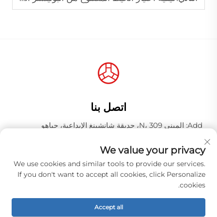
اتصل بنا
Add: المبنى N، 309، حديقة شانشينغ الإبداعية، جياهو
وانغجانغ، منطقة باييون، مدينة قوانغتشو، مقاطعة قوانغدونغ،
الصين، الرمز البريدي 510000
We value your privacy
الهاتف:
+86-18925123039
We use cookies and similar tools to provide our services.
If you don't want to accept all cookies, click Personalize
البريد الإلكتروني:
[email protected]
cookies.
Accept all
حقوق الطبع والنشر © شركة قوانغتشو هونغكياو للصناعة المحدودة.