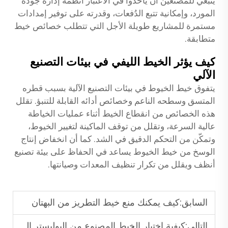
ينبغي للمصنّعين أن يأخذوا في الاعتبار أنظمة إدارة جودة
المورد، وإمكانية تتبع الدُفعات، وقدرته على توفير إمدادات
مستمرة للمشاريع طويلة الأجل التي تتطلب خصائص خيط
متطابقة.
كيف يؤثر الخيط الليفي في بيئات التصنيع
الآلي
يتفوق خيط الخيوط في بيئات التصنيع الآلية بسبب قطره
المتسق وسطحه الناعم وخصائص أدائه القابلة للتنبؤ. تقلل
هذه الخصائص من انقطاع الخيط أثناء عمليات الخياطة
عالية السرعة، وتقلل من توقف الماكينة لتغيير الخيوط،
وتمكّن من التحكم الدقيق في الشد. كما أن انخفاض إنتاج
الوسخ من خيط الخيوط يساعد في الحفاظ على بيئة تصنيع
أنظف ويقلل من تكرار تنظيف المعدات وصيانتها.
السابق:
كيف يمكنك منع خيط التطريز من البهتان
التالي:
كيفية اختيار الخيط المصنوع من البوليستر المصقول المناسب للعمل على الجلود