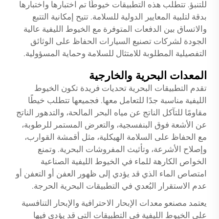
للتنبؤ. تتطلب هذه التطبيقات خيوطًا تم اختبارها واختبارها
بدقة لتلبية المعايير الدولية للسلامة. تتيح إمكانية التتبع
والاتساق بين الدفعات المتوفرة مع الخيوط الليفية عالية
الجودة لشركات تصنيع السيارات الحفاظ على الوثائق
التفصيلية المطلوبة للامتثال للسلامة وحماية المسؤولية.
المعدات البحرية والخارجية
تقدم التطبيقات البحرية تحديات فريدة تكون الخيوط
الليفية مناسبة جدًا للتعامل معها. فجميعها تتطلب خيطًا
مقاومًا للتآكل الناتج عن مياه البحر المالحة، والتدهور الناتج
عن الأشعة فوق البنفسجية، والتعرض المستمر للرطوبة،
مع الحفاظ على السلامة الهيكلية، مثل أقمشة القوارب،
وإصلاح الأشرعة، وتأثيث المفروشات البحرية. وتمنع
الخواص الكارهة للماء في الخيوط الليفية الصناعية
امتصاص الماء الذي قد يؤدي إلى ظهور العفن أو التعفن أو
عدم الاستقرار البُعدي في التطبيقات البحرية الحرجة.
يعتمد مصنعو معدات الإبحار الاحترافية والإبحار التنافسية
على الخيوط الليفية في التطبيقات التي قد يؤدي فيها