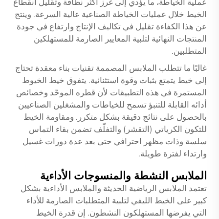
عملية الخياطة، ما يؤدي إلى غرز أكثر نظافة وتقليل انقطاع
الخيط خلال عمليات الخياطة الصناعية عالية السرعة. وينتج
عن هذا الكفاءة تقليل في تكاليف الإنتاج وارتفاع في جودة
المنتجات النهائية لتلبية المعايير الصارمة للمستهلكين
المتطلبين.
غالبًا ما تتطلب الملابس المصممة تقنيات بناء معقدة تحتاج
إلى خيط يتمتع بثبات وقوة استثنائية. يتفوق خيط الخيوط
المستمرة في هذه التطبيقات لأن قطره الموحّد وخصائص
أدائه القابلة للتنبؤ تسمح للخياطات والمشغلين الصناعيين
بالحصول على نتائج دقيقة بشكل متكرر. ومقاومة الخيط
للتكون الكرياتي (التقشر) والتفلّف تضمن بقاء التماس
سلسة وذات مظهر احترافي حتى بعد عدة دورات غسيل
وارتداء لفترة طويلة.
الملابس النشطة والمنسوجات الأداءية
تعتمد الملابس الرياضية الحديثة والملابس الأداءية بشكل
كبير على الخيط الليفي لتلبية المتطلبات الصارمة للأداء
التي يفرضها المستهلكون النشطون. إن قدرة الخيط