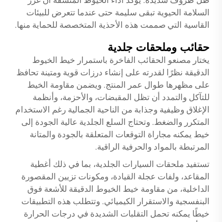
ظل ظروف شديدة. يؤكد أداء الخيوط المتسقة أن غرز
السلامة الحيوية تبقى سليمة حتى عندما تتعرض للبيئات
القاسية التي صممت هذه الأحذية المتخصصة للحماية منها.
حقائب وملحقات جلدية
يختار مصنعو الحقائب الفاخرة باستمرار خيط الخيوط
الدقيقة نظرًا لقدرته على إنشاء درزات قوية ومتينة تحافظ
على مظهرها طوال عمر المنتج. ويضمن مقاومة الخيط
للتآكل والتمدد أن تظل المقبضات، والأحزمة، وأنظمة
الإغلاق وظيفية وجذابة من الناحية الجمالية رغم الاستخدام
المتكرر والضغط. وتحتاج السلع الجلدية عالية الجودة إلى
خيط يمكنه مجاراة التوقعات المتعلقة بالجودة والمتانة
المرتبطة بالمواد والحرفية الراقية.
تستفيد ملحقات السيارات الجلدية، بما في ذلك أغطية
المقاعد، ولفات عجلة القيادة، ومكونات تزيين المقصورة
الداخلية، من مقاومة خيط الخيوط الدقيقة للأشعة فوق
البنفسجية والاستقرار الكيميائي. وتتطلب هذه التطبيقات
خيطًا يمكنه تحمل التقلبات الشديدة في درجات الحرارة