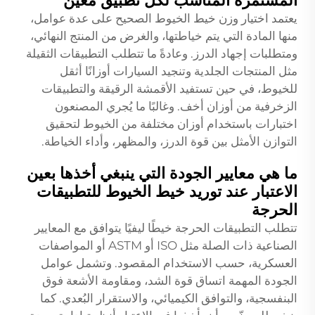
المستمرة المناسب لكل تطبيق معين
يعتمد اختيار وزن خيط الخيوط الصحيح على عدة عوامل،
منها المادة التي يتم خياطتها، والغرض من المنتج النهائي،
ومتطلبات إجهاد الدرز. وعادةً ما تتطلب التطبيقات الثقيلة
مثل المنتجات الجلدية وتنجيد السيارات أوزانًا أثقل
للخيوط، في حين تستفيد الأقمشة الرقيقة والتطبيقات
الزخرفية من أوزان أخف. وغالبًا ما يُجري المصنعون
اختبارات باستخدام أوزان مختلفة من الخيوط لتحقيق
التوازن الأمثل بين قوة الدرز، والمظهر، وأداء الخياطة.
ما هي معايير الجودة التي ينبغي أخذها بعين
الاعتبار عند توريد خيط الخيوط للتطبيقات
الحرجة
تتطلب التطبيقات الحرجة خيطًا ليفيًا يتوافق مع المعايير
الصناعية ذات الصلة مثل ISO أو ASTM أو المواصفات
العسكرية، حسب الاستخدام المقصود. وتشمل عوامل
الجودة المهمة اتساق قوة الشد، ومقاومة الأشعة فوق
البنفسجية، والتوافق الكيميائي، والاستقرار البُعدي. كما