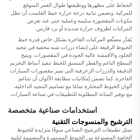
الحفاظ على مظهرها ووظيفتها طوال العمر المتوقع
للمركبة. وتضمن ثباتية درجة حرارة خيط الفلمنت أن تظل
مكونات المقصورة سليمة وعملية حتى عند تعرض
المركبات لظروف حرارة شديدة أو برد قارس.
يُقدِّر مصنِّعو المركبات الفاخرة بشكل خاص قدرة خيط
الخيوط الرفيعة على إنشاء درزات شبه مخفية في تنجيد
الجلود والأقمشة عالية الجودة في المقصورات. ويتيح
السطح الناعم والقطر المتسق للخيط تنفيذ أنماط التخريم
الدقيقة والدرزات الزخرفية التي تميز مقصورات السيارات
الفاخرة. كما تضمن إمكانيات مطابقة الألوان أن تتناغم
ألوان الخيوط المختارة تمامًا مع تصاميم التنجيد الداخلية،
مع توفير المتانة المطلوبة للتطبيقات في صناعة السيارات.
استخدامات صناعية متخصصة
الترشيح والمنسوجات التقنية
تمثل تطبيقات الترشيح الصناعي سوقًا متزايدة للخيوط
الخاصة المصنوعة من الخيوط المستمرة والمصممة لتلبية