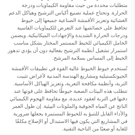
متطلبات محددة من حيث مقاومة الكيماويات ودرجة
الحرارة. وتحتاج عملية تصنيع أكياس الترشيح وهياكل الدعم
الغشائية وتعزيز الأقمشة الصناعية جميعها إلى خيوط
تحافظ على خصائصها عند التعرض للكيماويات القاسية
ودرجات الحرارة الشديدة والإجهادات الميكانيكية. ويضمن
الخامل الكيميائي للخيط المستمر المختار بشكل مناسب
استمرار تشغيل أنظمة الترشيح بفعالية دون أن يؤدي تدهور
الخيط إلى المساس بسلامة المرشح.
تُستخدم خيوط الخيوط عالية القوة في تطبيقات الأقمشة
الجيوتكستيلية ومشاريع الهندسة المدنية لأغراض تثبيت
التربة، وأنظمة مكافحة التعرية، وتعزيز الهياكل الأساسية.
تتطلب هذه البيئات الصعبة خيوطًا تحافظ على قوتها عند
دفنها في التربة لعقود عديدة، مع مقاومة الهجوم الكيميائي
الناتج عن المياه الجوفية والملوثات البيئية. إن طول العمر
والأداء القابل للتنبؤ به للخيوط المستمرة يجعلها ضرورية
في المشاريع التي يكون فيها الاستبدال أو الإصلاح مكلفًا
للغاية أو صعبًا من الناحية التقنية.