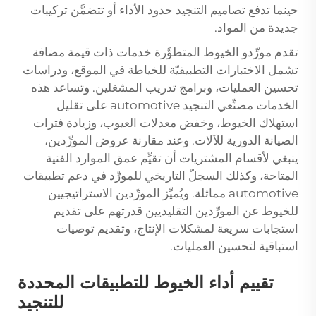
حينما تدفع تصاميم التنجيد حدود الأداء أو تتضمَّن تركيبات
جديدة من المواد.
تقدم مورِّدو الخيوط المتطوَّرة خدمات ذات قيمة مضافة
تشمل الاختبارات التطبيقيّة للخياطة في الموقع، ودراسات
تحسين العمليات، وبرامج تدريب المشغلين. وتساعد هذه
الخدمات مصنِّعي التنجيد automotive على تقليل
استهلاك الخيوط، وخفض معدلات العيوب، وزيادة فترات
الصيانة الدورية للآلات. وعند مقارنة عروض المورِّدين،
ينبغي لأقسام المشتريات أن تقيِّم عمق الموارد الفنية
المتاحة، وكذلك السجلّ التاريخي للمورِّد في دعم تطبيقات
automotive مماثلة. ويُميِّز المورِّدين الاستراتيجيين
للخيوط عن المورِّدين التقليديين قدرتهم على تقديم
استجابات سريعة لمشكلات الإنتاج، وتقديم توصيات
استباقية لتحسين العمليات.
تقييم أداء الخيوط للتطبيقات المحددة
للتنجيد