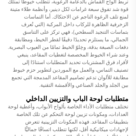
تربط ألواح القماش بالدعامة الرغوية، تتطلب خيوطًا تمتلك
قوة شد تفوق سبعة غرامات لكل دينير، وأنظمة طلاء متينة
لمنع تلف الرغوة الناجم عن الاحتكاك. أما التماسات
الزخرفية الظاهرة للركاب داخل المركبة (التي تُعرف
بتماسات التنجيد السطحي)، فهي تركز على التناسق
الجمالي، ما يستلزم تحديدًا دقيقًا لقطر الخيط، ومطابقة
دفعات الصبغة بدقة، وخِلوّ الخيط تمامًا من العيوب البصرية.
وعند شراء الخيوط المخصصة لتغطيات المقاعد، ينبغي
لأفراد فرق المشتريات تحديد المتطلبات استنادًا إلى
تصنيف التماس، والعمل مع الموردين لتطوير حزم خيوط
مطابقة للألوان تدعم تصاميم المقاعد المدمجة التي تجمع
بين الجلد والجلد الصناعي والأقمشة التقنية.
متطلبات لوحة الباب والتزيين الداخلي
تختلف متطلبات الأداء الخاصة بألواح الأبواب، وأغطية لوحة
العدادات، ومكونات تزيين لوحة التحكم عن تلك الخاصة
بتطبيقات المقاعد. فهذه المكونات التزيينية تتعرض
لإجهادات ميكانيكية أقل، لكنها تتطلب اتساقًا جماليًّا