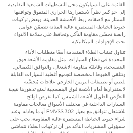
القائمة على السيليكون محل التشطيبات الشمعية التقليدية
إلى حدٍ كبير نظراً لاستقرارها الحراري المتفوق وتوافقها
الممتاز مع لاصقات ربط الأقمشة الحديثة. وبعض تركيبات
خيوط الخياطة المستمرة عالية المتانة تتضمّن عوامل
رابطة تحسّن مقاومة التآكل وتحافظ على سلامة الالتواء
تحت الإجهادات الميكانيكية.
تتناول تقنيات الطلاء المتقدمة أيضًا متطلبات الأداء
المحددة في قطاع السيارات، مثل مقاومة الأشعة فوق
البنفسجية، وقابليّة مقاومة الاشتعال، والتوافق الكيميائي.
وتتلقى الخيوط المخصصة لتجميع أغطية السيارات القابلة
للطي أو تطبيقات التزيين الخارجي علاجات مُحسَّنة
لاستقرارها أمام الأشعة فوق البنفسجية لمنع تدهورها نتيجة
التعرُّض الطويل لأشعة الشمس. كما تفرض لوائح
السيارات الداخلية في مختلف الأسواق معالجات مقاومة
للاشتعال تتوافق مع معيار FMVSS 302 أو ما يعادله. وعند
شراء خيوط الخياطة المستمرة عالية المقاومة، يجب على
مسؤولي المشتريات التأكد من أن تركيبات الطلاء تتماشى