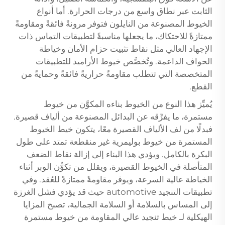
الثابت عبر نطاق واسع من درجات الحرارة. أما أنواع
الخيوط المصنوعة من النايلون فتوفر مرونةً فائقةً ومقاومةً
ممتازةً للاحتكاك، ما يجعلها مناسبةً لتطبيقات التماس ذات
الإجهاد العالي مثل نقاط تثبيت حزام الأمان وخياطة
الحواف الداعمة. وتُخصَّص خيوط الأراميد للتطبيقات
المتخصصة التي تتطلب مقاومةً حراريةً فائقةً وحمايةً من
القطع.
يُميِّز هذا النوع من الخيوط بناءه المكوَّن من خيوط
مستمرة، ما يفرِّقه عن البدائل المصنوعة من ألياف قصيرة.
فبدلًا من لف الألياف القصيرة معًا، يتكون خيط الخيوط
المستمرة من خيوط بوليمرية غير منقطعة تمتد على طول
البكرة بالكامل. ويؤدي هذا البناء إلى إزالة نقاط الضعف
المتأصلة في الخيوط القصيرة، ويقلل من تكوُّن الوبر أثناء
الخياطة عالية السرعة، ويوفر مقاومةً ممتازةً للعُقد. وفي
تطبيقات التنجيد automotive حيث قد يؤدي فشل الغرزة
إلى المساس بالسلامة أو السلامة الجمالية، تصبح المزايا
الهيكلية لـ
خيط تنجيد عالي المقاومة من خيوط مستمرة