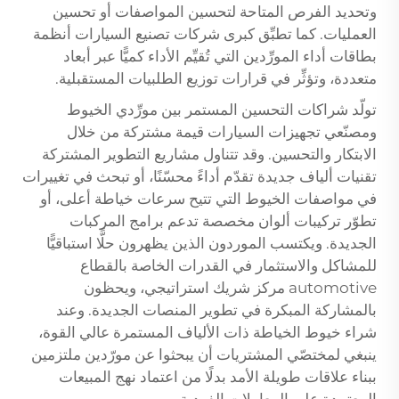
وتحديد الفرص المتاحة لتحسين المواصفات أو تحسين
العمليات. كما تطبِّق كبرى شركات تصنيع السيارات أنظمة
بطاقات أداء المورِّدين التي تُقيِّم الأداء كميًّا عبر أبعاد
متعددة، وتؤثِّر في قرارات توزيع الطلبيات المستقبلية.
تولّد شراكات التحسين المستمر بين مورِّدي الخيوط
ومصنّعي تجهيزات السيارات قيمة مشتركة من خلال
الابتكار والتحسين. وقد تتناول مشاريع التطوير المشتركة
تقنيات ألياف جديدة تقدّم أداءً محسّنًا، أو تبحث في تغييرات
في مواصفات الخيوط التي تتيح سرعات خياطة أعلى، أو
تطوّر تركيبات ألوان مخصصة تدعم برامج المركبات
الجديدة. ويكتسب الموردون الذين يظهرون حلًّا استباقيًّا
للمشاكل والاستثمار في القدرات الخاصة بالقطاع
automotive مركز شريك استراتيجي، ويحظون
بالمشاركة المبكرة في تطوير المنصات الجديدة. وعند
شراء خيوط الخياطة ذات الألياف المستمرة عالي القوة،
ينبغي لمختصّي المشتريات أن يبحثوا عن مورّدين ملتزمين
ببناء علاقات طويلة الأمد بدلًا من اعتماد نهج المبيعات