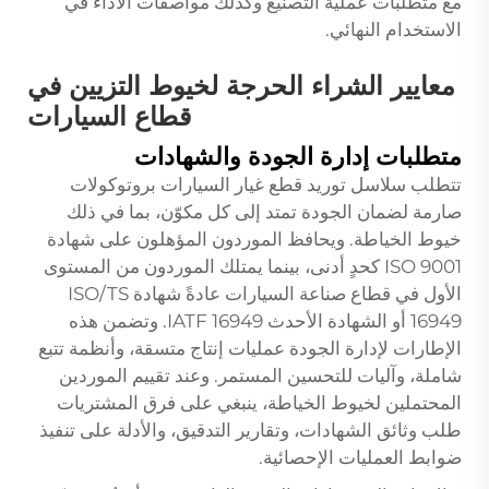
مع متطلبات عملية التصنيع وكذلك مواصفات الأداء في
الاستخدام النهائي.
معايير الشراء الحرجة لخيوط التزيين في
قطاع السيارات
متطلبات إدارة الجودة والشهادات
تتطلب سلاسل توريد قطع غيار السيارات بروتوكولات
صارمة لضمان الجودة تمتد إلى كل مكوّن، بما في ذلك
خيوط الخياطة. ويحافظ الموردون المؤهلون على شهادة
ISO 9001 كحدٍ أدنى، بينما يمتلك الموردون من المستوى
الأول في قطاع صناعة السيارات عادةً شهادة ISO/TS
16949 أو الشهادة الأحدث IATF 16949. وتضمن هذه
الإطارات لإدارة الجودة عمليات إنتاج متسقة، وأنظمة تتبع
شاملة، وآليات للتحسين المستمر. وعند تقييم الموردين
المحتملين لخيوط الخياطة، ينبغي على فرق المشتريات
طلب وثائق الشهادات، وتقارير التدقيق، والأدلة على تنفيذ
ضوابط العمليات الإحصائية.