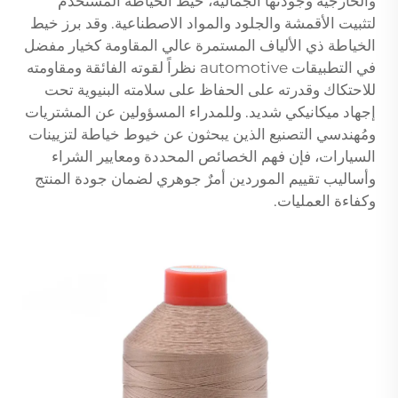
والخارجية وجودتها الجمالية، خيط الخياطة المستخدم
لتثبيت الأقمشة والجلود والمواد الاصطناعية. وقد برز خيط
الخياطة ذي الألياف المستمرة عالي المقاومة كخيار مفضل
في التطبيقات automotive نظراً لقوته الفائقة ومقاومته
للاحتكاك وقدرته على الحفاظ على سلامته البنيوية تحت
إجهاد ميكانيكي شديد. وللمدراء المسؤولين عن المشتريات
ومُهندسي التصنيع الذين يبحثون عن خيوط خياطة لتزيينات
السيارات، فإن فهم الخصائص المحددة ومعايير الشراء
وأساليب تقييم الموردين أمرٌ جوهري لضمان جودة المنتج
وكفاءة العمليات.