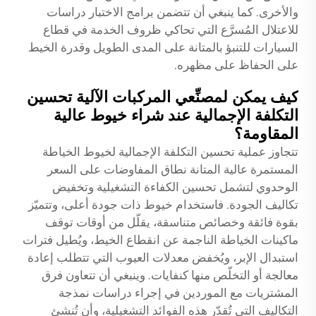
والأخرى. كما ينبغي أن تتضمن برامج الاختبار دراسات
للاعتلال المُسرَّع التي تحاكي ظروف الخدمة في قطاع
السيارات للتنبؤ بالمتانة على المدى الطويل وقدرة الخيط
على الحفاظ على مظهره.
كيف يمكن لمصنِّعي المركبات الآلية تحسين
التكلفة الإجمالية عند شراء خيوط عالية
المقاومة؟
تتجاوز عملية تحسين التكلفة الإجمالية لخيوط الخياطة
المستمرة عالية المتانة نطاق المفاوضات على السعر
الوحدوي لتشمل تحسين الكفاءة التشغيلية وتخفيض
تكاليف الجودة. فاستخدام خيوط ذات جودة أعلى، وتتميّز
بقوة فائقة وخصائص متناسقة، يقلّل من أوقات توقف
ماكينات الخياطة الناجمة عن انقطاع الخيط، ويُطيل فترات
استبدال الإبر، ويُخفض معدلات العيوب التي تتطلب إعادة
معالجة أو التخلّص منها كنفايات. وينبغي أن تتعاون فرق
المشتريات مع الموردين في إجراء دراسات نمذجة
التكاليف التي تُقدّر هذه الفوائد التشغيلية، وأن تُنشئ