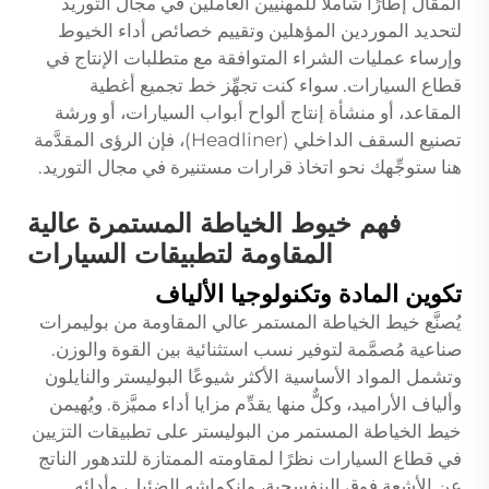
المقال إطارًا شاملاً للمهنيين العاملين في مجال التوريد
لتحديد الموردين المؤهلين وتقييم خصائص أداء الخيوط
وإرساء عمليات الشراء المتوافقة مع متطلبات الإنتاج في
قطاع السيارات. سواء كنت تجهِّز خط تجميع أغطية
المقاعد، أو منشأة إنتاج ألواح أبواب السيارات، أو ورشة
تصنيع السقف الداخلي (Headliner)، فإن الرؤى المقدَّمة
هنا ستوجِّهك نحو اتخاذ قرارات مستنيرة في مجال التوريد.
فهم خيوط الخياطة المستمرة عالية
المقاومة لتطبيقات السيارات
تكوين المادة وتكنولوجيا الألياف
يُصنَّع خيط الخياطة المستمر عالي المقاومة من بوليمرات
صناعية مُصمَّمة لتوفير نسب استثنائية بين القوة والوزن.
وتشمل المواد الأساسية الأكثر شيوعًا البوليستر والنايلون
وألياف الأراميد، وكلٌّ منها يقدِّم مزايا أداء مميَّزة. ويُهيمن
خيط الخياطة المستمر من البوليستر على تطبيقات التزيين
في قطاع السيارات نظرًا لمقاومته الممتازة للتدهور الناتج
عن الأشعة فوق البنفسجية، وانكماشه الضئيل، وأدائه