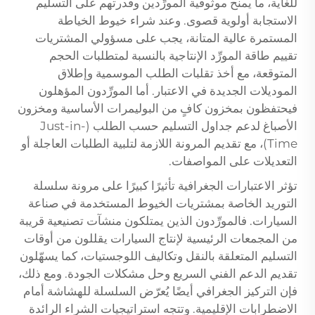
للغاية، ما يمنح موثوقية المورِّدين وقدرتهم على التسليم
الاستجابة أولوية قصوى. وعند شراء خيوط الخياطة
المستمرة عالية المتانة، يجب على مسؤولي المشتريات
تقييم طاقة المورِّد الإنتاجية بالنسبة لمتطلبات الحجم
المتوقعة، مع أخذ تقلبات الطلب الموسمية وإطلاق
الموديلات الجديدة في الاعتبار. أما المورِّدون المؤهلون
فيحتفظون بمخزون كافٍ من البوليمرات الأساسية ومخزون
الأصباغ لدعم جداول التسليم حسب الطلب (Just-in-
Time)، مع تقديم المرونة اللازمة لتلبية الطلبات العاجلة أو
التعديلات على المواصفات.
تؤثر الاعتبارات الجغرافية تأثيرًا كبيرًا على مرونة سلسلة
التوريد الخاصة بمشتريات الخيوط المستخدمة في صناعة
السيارات. فالمورِّدون الذين يمتلكون منشآت تصنيعية قريبة
من المجمعات الرئيسية لإنتاج السيارات يقللون من أوقات
التسليم المتعلقة بالنقل وتكاليف اللوجستيات، كما يسهّلون
تقديم الدعم الفني السريع وحل مشكلات الجودة. ومع ذلك،
فإن التركيز الجغرافي أيضًا يُعرّض السلسلة للهشاشة أمام
الاضطرابات الإقليمية. وتتجه استراتيجيات الشراء الرائدة