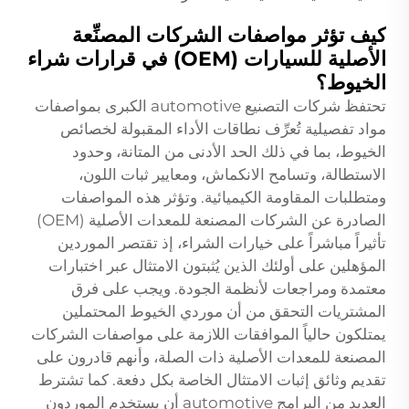
كيف تؤثر مواصفات الشركات المصنِّعة
الأصلية للسيارات (OEM) في قرارات شراء
الخيوط؟
تحتفظ شركات التصنيع automotive الكبرى بمواصفات
مواد تفصيلية تُعرِّف نطاقات الأداء المقبولة لخصائص
الخيوط، بما في ذلك الحد الأدنى من المتانة، وحدود
الاستطالة، وتسامح الانكماش، ومعايير ثبات اللون،
ومتطلبات المقاومة الكيميائية. وتؤثر هذه المواصفات
الصادرة عن الشركات المصنعة للمعدات الأصلية (OEM)
تأثيراً مباشراً على خيارات الشراء، إذ تقتصر الموردين
المؤهلين على أولئك الذين يُثبتون الامتثال عبر اختبارات
معتمدة ومراجعات لأنظمة الجودة. ويجب على فرق
المشتريات التحقق من أن موردي الخيوط المحتملين
يمتلكون حالياً الموافقات اللازمة على مواصفات الشركات
المصنعة للمعدات الأصلية ذات الصلة، وأنهم قادرون على
تقديم وثائق إثبات الامتثال الخاصة بكل دفعة. كما تشترط
العديد من البرامج automotive أن يستخدم الموردون