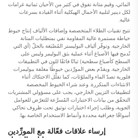
المائي، وقيم متانة تفوق في كثير من الأحيان ثمانية غرامات
لكل دينير لتلبية الأحمال الهيكلية أثناء القيادة بسرعات
عالية.
تتيح تقنيات الطلاء المتخصصة وإضافات الألياف إنتاج خيوط
خياطة مستمرة عالية المقاومة تفي بمتطلبات المتانة
الخارجية. وتوفّر ألياف البوليستر المُصْبَغة بالحلّ (أي التي
تُدمج فيها الأصباغ أثناء عملية بثق البوليمر وليس على
السطح كأصباغ سطحية) ثباتًا فائقًا للون في التطبيقات
الخارجية. ويقدّم بعض المورِّدين خيوطًا مغلفة ببوليمرات
فلورية تصدّ الماء والملوّثات، كما تقلّل الاحتكاك أثناء
الانثناءات المتكررة. وعند شراء الخيوط المخصصة
لتطبيقات التزيين الخارجي، يجب على مسؤولي المشتريات
التحقّق من بيانات الاختبارات المُسرَّعة للتعرّض للعوامل
الجوية، وطلب إجراء اختبارات توثيق تحت ظروف تحاكي
أسواقًا جغرافية محددة وأنماط الاستخدام الخاصة بها.
إرساء علاقات فعّالة مع المورِّدين