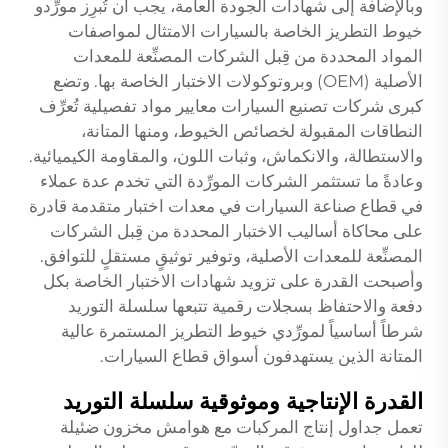
وبالإضافة إلى شهادات الجودة العامة، يجب أن تُبرِز مورِّدو
خيوط التطريز الخاصة بالسيارات الامتثال لمواصفات
المواد المحددة من قِبل الشركات المصنِّعة للمعدات
الأصلية (OEM) وبروتوكولات الاختبار الخاصة بها. وتضع
كبرى شركات تصنيع السيارات معايير مواد تفصيلية تُعرِّف
النطاقات المقبولة لخصائص الخيوط، ومنها المتانة،
والاستطالة، والانكماش، وثبات اللون، والمقاومة الكيميائية.
وعادةً ما تستثمر الشركات المورِّدة التي تخدم عدة عملاء
في قطاع صناعة السيارات في معدات اختبار متقدمة قادرة
على محاكاة أساليب الاختبار المحددة من قِبل الشركات
المصنِّعة للمعدات الأصلية، وتوفير توثيقٍ مستقلٍ للتوافق.
وأصبحت القدرة على تزويد شهادات الاختبار الخاصة بكل
دفعة والاحتفاظ بسجلات رقمية تتبعها سلسلة التوريد
شرطاً أساسياً لمورِّدي خيوط التطريز المستمرة عالية
المتانة الذين يستهدفون أسواق قطاع السيارات.
القدرة الإنتاجية وموثوقية سلسلة التوريد
تعمل جداول إنتاج المركبات مع هوامش مخزون ضئيلة