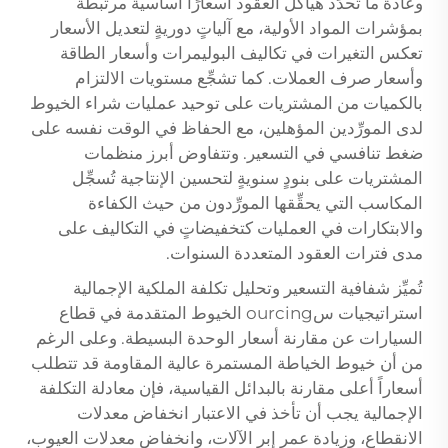
وعادةً ما تُحدِّد هياكل العقود أسعارًا أساسية مرتبطة
بمؤشرات المواد الأولية، مع آلياتٍ دوريةٍ لتعديل الأسعار
تعكس التغيرات في تكاليف البوليمرات وأسعار الطاقة
وأسعار صرف العملات. كما تشجِّع مستويات الالتزام
بالكميات من المشتريات على توحيد عمليات شراء الخيوط
لدى المورِّدين المؤهلين، مع الحفاظ في الوقت نفسه على
ضغط تنافسي في التسعير. وتتفاوض أبرز منظمات
المشتريات على بنودٍ سنويةٍ لتحسين الإنتاجية تُسجِّل
المكاسب التي يحقِّقها المورِّدون من حيث الكفاءة
والابتكارات في العمليات كتخفيضاتٍ في التكاليف على
مدى فترات العقود المتعددة السنوات.
تُميِّز شفافية التسعير وتحليل تكلفة الملكية الإجمالية
استراتيجيات سourcing الخيوط المتقدمة في قطاع
السيارات عن مقارنة أسعار الوحدة البسيطة. وعلى الرغم
من أن خيوط الخياطة المستمرة عالية المقاومة قد تتطلب
أسعاراً أعلى مقارنة بالبدائل القياسية، فإن معادلة التكلفة
الإجمالية يجب أن تأخذ في الاعتبار انخفاض معدلات
الانقطاع، وزيادة عمر إبر الآلات، وانخفاض معدلات العيوب،