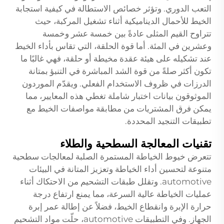
التعب الدوري. وتؤثر خصائص الاستطالة في كيفية استجابة
الخيط للأحمال الديناميكية أثناء تشغيل المركبة، حيث
تتراوح القيم المثلى عادةً بين خمسة عشر وخمسة
وعشرين في المئة. أما قوة الحلقة، التي تقاس بأداء الخيط
عند تشكيله على هيئة عقدة مخيطة أو حلقة، فهي غالبًا ما
تكون أكثر صلةً من قوة الشد المباشرة في التنبؤ بمتانة
الدرزات في ظروف الاستخدام الفعلي. ويقدّم الموردون
الموثوقون بيانات اختبار شاملة تغطي هذه المعايير، مما
يمكن فرق المشتريات من مطابقة مواصفات الخيط مع
تطبيقات التنجيد المحددة.
تقنيات المعالجة السطحية والطلاء
تتعرض خيوط الخياطة المستمرة الصلبة لمعالجات سطحية
متنوعة لتحسين أداء الخياطة وتعزيز المتانة في البيئات
automotive. وتقلل طبقات التشحيم من الاحتكاك أثناء
عمليات الخياطة عالية السرعة، مما يمنع ارتفاع درجة
حرارة الإبرة وانقطاع الخيط، فضلاً عن إطالة عمر إبرة
الجهاز. وفي التطبيقات automotive، حلّت مواد التشحيم