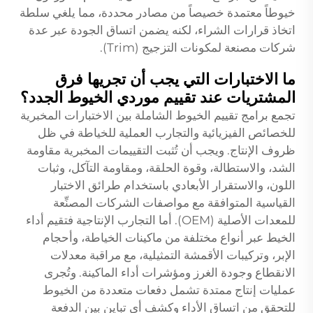
خيوطاً معتمدة خصيصاً من مصادر محددة، مما يلغي سلطة
اتخاذ قرارات الشراء، لكنه يضمن اتساق الجودة عبر عدة
شركات مصنعة لمكونات التزجيج (Trim).
ما الاختبارات التي يجب أن تجريها فرق
المشتريات عند تقييم موردي الخيوط الجدد؟
تجمع برامج تقييم الخيوط الشاملة بين الاختبارات المخبرية
للخصائص الفيزيائية والتجارب العملية للخياطة في ظل
ظروف الإنتاج. ويجب أن تُثبت التقييمات المخبرية مقاومة
الشد، والاستطالة، وقوة الحلقة، ومقاومة التآكل، وثبات
اللون، والاستقرار الأبعادي باستخدام طرائق الاختبار
القياسية المتوافقة مع مواصفات الشركات المصنِّعة
للمعدات الأصلية (OEM). أما التجارب الإنتاجية فتقيم أداء
الخيط عبر أنواع مختلفة من ماكينات الخياطة، وأحجام
الإبر، وتركيبات الأقمشة التمثيلية، مع مراقبة معدلات
الانقطاع وجودة الغرز ومؤشرات أداء الماكينة. وتُجرى
عمليات إنتاج ممتدة تشمل دفعات متعددة من الخيوط
للتحقق من اتساق الأداء وكشف أي تباين بين الدفعة