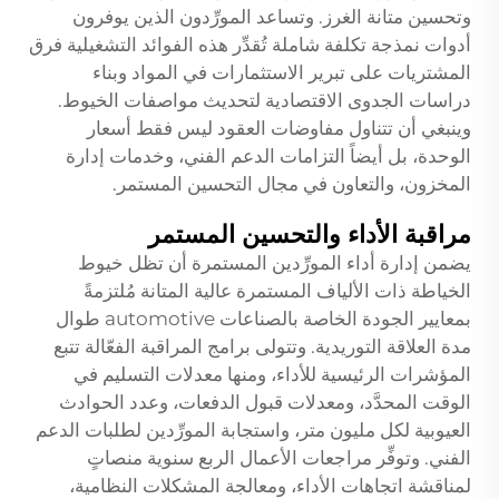
وتحسين متانة الغرز. وتساعد المورِّدون الذين يوفرون
أدوات نمذجة تكلفة شاملة تُقدِّر هذه الفوائد التشغيلية فرق
المشتريات على تبرير الاستثمارات في المواد وبناء
دراسات الجدوى الاقتصادية لتحديث مواصفات الخيوط.
وينبغي أن تتناول مفاوضات العقود ليس فقط أسعار
الوحدة، بل أيضاً التزامات الدعم الفني، وخدمات إدارة
المخزون، والتعاون في مجال التحسين المستمر.
مراقبة الأداء والتحسين المستمر
يضمن إدارة أداء المورِّدين المستمرة أن تظل خيوط
الخياطة ذات الألياف المستمرة عالية المتانة مُلتزمةً
بمعايير الجودة الخاصة بالصناعات automotive طوال
مدة العلاقة التوريدية. وتتولى برامج المراقبة الفعّالة تتبع
المؤشرات الرئيسية للأداء، ومنها معدلات التسليم في
الوقت المحدَّد، ومعدلات قبول الدفعات، وعدد الحوادث
العيوبية لكل مليون متر، واستجابة المورِّدين لطلبات الدعم
الفني. وتوفِّر مراجعات الأعمال الربع سنوية منصاتٍ
لمناقشة اتجاهات الأداء، ومعالجة المشكلات النظامية،