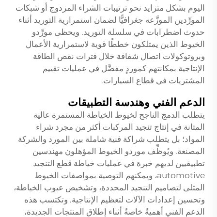
اليوم بشكل متزايد نحو ترتيبات الشراء المزدوج أو شبكات
المورِّدين الموزَّعة جغرافيًّا لضمان استمرارية التوريد أثناء
حدوث اضطرابات في سلسلة التوريد. ويحظى مورِّدو
الخيوط الذين يمتلكون خططًا قوية لاستمرارية الأعمال
وبروتوكولات اتصال شفافة خلال فترات نقص الطاقة
الإنتاجية بمكانتهم كموردٍ مفضَّل في عمليات تقييم
المشتريات في قطاع السيارات.
الدعم الفني وهندسة التطبيقات
يتطلب الدمج الناجح لخيوط الخياطة المستمرة عالية
المتانة في إنتاج تنجيد المركبات أكثر من مجرد شراء
المواد؛ بل يتطلب شراكة فنية شاملة بين المورد والشركة
المصنعة. ويُوظِّف موردو الخيوط المؤهلون مهندسين
تطبيقيين لديهم خبرة في عمليات خياطة قطع التنجيد
automotive، ويمكنهم التوصية بمواصفات الخيوط
المثلى لتصاميم التنجيد المحددة، وتشخيص عيوب الخياطة،
وتحسين إعدادات الآلات لتعظيم الإنتاجية. وتكتسب هذه
الدعم الفني أهميةً خاصةً أثناء إطلاق المنتجات الجديدة،