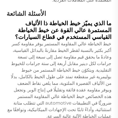
المعتمدة على المعاملات الفردية.
الأسئلة الشائعة
ما الذي يميّز خيط الخياطة ذا الألياف
المستمرة عالي القوة عن خيط الخياطة
القياسي المستخدم في قطاع السيارات؟
خيط الخياطة عالي المقاومة المستمر يوفر مقاومة كسر
أكبر بكثير بالنسبة لقطر الخيط مقارنةً بالبدائل القياسية،
وعادةً ما يحقق قيم مقاومة تصل إلى سبعة إلى تسعة
جرامات لكل دينير مقابل أربعة إلى ستة جرامات للخيوط
التقليدية. ويتكوّن خيط الخياطة المستمر من خيوط
بوليمرية غير منقطعة تمتد على طول الخيط بالكامل، بدلًا
من الألياف القصيرة الملتوية، مما يلغي نقاط الضعف
ويوفر مقاومة عقدة فائقة وتقليلًا في إنتاج الوبر. وتجعل
هذه الخصائص خيط الخياطة عالي المقاومة المستمر
ضروريًّا في التطبيقات automotive التي تتطلب متانة
استثنائية، وأداءً ثابتًا تحت الإجهادات الميكانيكية، وتوافقًا مع
عمليات الخياطة الآلية عالية السرعة.