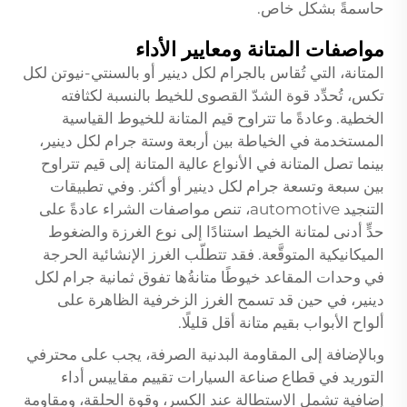
حاسمةً بشكل خاص.
مواصفات المتانة ومعايير الأداء
المتانة، التي تُقاس بالجرام لكل دينير أو بالسنتي-نيوتن لكل
تكس، تُحدِّد قوة الشدّ القصوى للخيط بالنسبة لكثافته
الخطية. وعادةً ما تتراوح قيم المتانة للخيوط القياسية
المستخدمة في الخياطة بين أربعة وستة جرام لكل دينير،
بينما تصل المتانة في الأنواع عالية المتانة إلى قيم تتراوح
بين سبعة وتسعة جرام لكل دينير أو أكثر. وفي تطبيقات
التنجيد automotive، تنص مواصفات الشراء عادةً على
حدٍّ أدنى لمتانة الخيط استنادًا إلى نوع الغرزة والضغوط
الميكانيكية المتوقَّعة. فقد تتطلّب الغرز الإنشائية الحرجة
في وحدات المقاعد خيوطًا متانةُها تفوق ثمانية جرام لكل
دينير، في حين قد تسمح الغرز الزخرفية الظاهرة على
ألواح الأبواب بقيم متانة أقل قليلًا.
وبالإضافة إلى المقاومة البدنية الصرفة، يجب على محترفي
التوريد في قطاع صناعة السيارات تقييم مقاييس أداء
إضافية تشمل الاستطالة عند الكسر، وقوة الحلقة، ومقاومة