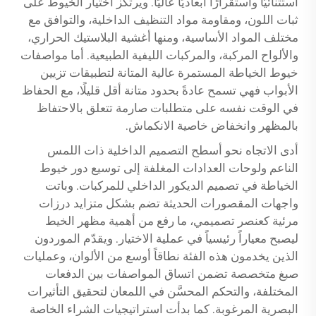
استثنائيًّا واستقرارًا أبعاديًّا عاليًا. ويرتكز اختيار الخيوط على
ثبات اللون، ومقاومة مواد التنظيف الداخلية، والتوافق مع
مختلف المواد الأساسية، ومنها أغشية البلاستيك الحراري،
والألواح المركبة، والمركبات الليفية الطبيعية. أما مواصفات
خيوط الخياطة المستمرة عالية المتانة لتطبيقات تزيين
الأبواب فهي تسمح عادةً بحدود متانة أقل قليلًا، مع الحفاظ
في الوقت نفسه على متطلبات صارمة تتعلق بالاحتفاظ
بالمظهر وانخفاض خاصية الانكماش.
أدى الاتجاه نحو أسطح التصميم الداخلية ذات اللمس
الناعم ولوحات العدادات المغلفة إلى توسيع دور خيوط
الخياطة في تصميم الديكور الداخلي للمركبات. وباتت
واجهات المقصورات الحديثة تضم بشكل متزايد درزات
مرئية كعنصر تصميمي، ما رفع من أهمية مظهر الخيط
ليصبح معياراً رئيسياً في عملية الاختيار. ويقدّم الموردون
الذين يخدمون هذه الفئة نطاقاً أوسع من الألوان، وعمليات
صبغ متخصصة تضمن اتساق المواصفات بين الدفعات
المختلفة، والتحكم المحسَّن في اللمعان لتحقيق التأثيرات
البصرية المرغوبة. كما بدأت استراتيجيات الشراء الخاصة