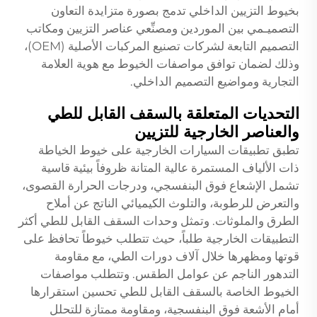
بخيوط التزيين الداخلي تدمج بصورة متزايدة التعاون
التصميـمي بين الموردين ومصنِّعي عناصر التزيين ومكاتب
التصميم التابعة لشركات تصنيع المركبات الأصلية (OEM)،
وذلك لضمان توافق مواصفات الخيوط مع هوية العلامة
التجارية ومواضيع التصميم الداخلي.
التحديات المتعلقة بالسقف القابل للطي
والعناصر الخارجية للتزيين
تطبق تطبيقات السيارات الخارجية على خيوط الخياطة
ذات الألياف المستمرة عالية المتانة ظروفاً بيئية قاسية
تشمل الإشعاع فوق البنفسجي، ودرجات الحرارة القصوى،
والتعرض للرطوبة، والتلوث الكيميائي الناتج عن أملاح
الطرق والملوثات. وتمثل وحدات السقف القابل للطي أكثر
التطبيقات الخارجية طلباً، حيث تتطلب خيوطاً تحافظ على
قوتها ومظهرها خلال آلاف دورات الطي، مع مقاومة
التدهور الناجم عن عوامل الطقس. وتتطلب مواصفات
الخيوط الخاصة بالسقف القابل للطي تحسين استقرارها
أمام الأشعة فوق البنفسجية، ومقاومة ممتازة للتحلل