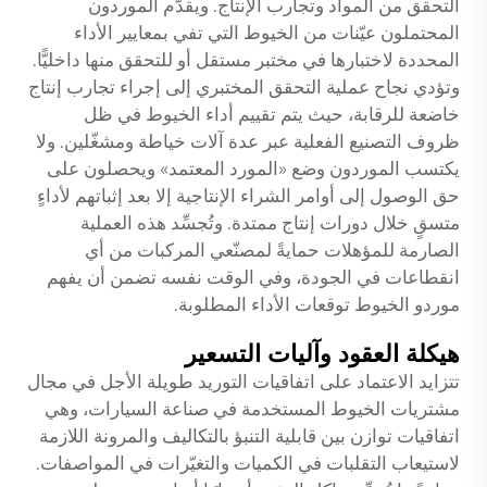
التحقق من المواد وتجارب الإنتاج. ويقدّم الموردون
المحتملون عيّنات من الخيوط التي تفي بمعايير الأداء
المحددة لاختبارها في مختبر مستقل أو للتحقق منها داخليًّا.
وتؤدي نجاح عملية التحقق المختبري إلى إجراء تجارب إنتاج
خاضعة للرقابة، حيث يتم تقييم أداء الخيوط في ظل
ظروف التصنيع الفعلية عبر عدة آلات خياطة ومشغّلين. ولا
يكتسب الموردون وضع «المورد المعتمد» ويحصلون على
حق الوصول إلى أوامر الشراء الإنتاجية إلا بعد إثباتهم لأداءٍ
متسقٍ خلال دورات إنتاج ممتدة. وتُجسِّد هذه العملية
الصارمة للمؤهلات حمايةً لمصنّعي المركبات من أي
انقطاعات في الجودة، وفي الوقت نفسه تضمن أن يفهم
موردو الخيوط توقعات الأداء المطلوبة.
هيكلة العقود وآليات التسعير
تتزايد الاعتماد على اتفاقيات التوريد طويلة الأجل في مجال
مشتريات الخيوط المستخدمة في صناعة السيارات، وهي
اتفاقيات توازن بين قابلية التنبؤ بالتكاليف والمرونة اللازمة
لاستيعاب التقلبات في الكميات والتغيّرات في المواصفات.