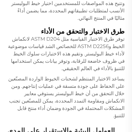
وتتيح هذه المواصفات للمستخدمين اختيار خيط البوليستر
الأنسب لمتطلبات تطبيقاتهم المحددة، مما يضمن أداءً
مثاليًا في المنتج النهائي.
طرق الاختبار والتحقق من الأداء
توفر طرق الاختبار القياسية مثل ASTM D204 لانكماش
الخيط وASTM D2256 للخصائص الشد قياسات موضوعية
لأداء خيط البوليستر. وتقيم هذه الاختبارات سلوك الخيط
في ظروف خاضعة للرقابة، وتوفر بيانات يمكن استخدامها
للتنبؤ بالأداء في العالم الحقيقي.
يساعد الاختبار المنتظم لشحنات الخيوط الواردة المصنّعين
على الحفاظ على جودة متسقة في عمليات إنتاجهم. ومن
خلال التحقق من أن خيط البوليستر يستوفي معايير
الانكماش ومقاومة التمدد المحددة، يمكن للمصنّعين تجنب
المشكلات المحتملة في الجودة وضمان أداء منتج قابل
للتنبؤ.
العوامل البيئية والاستقرار على المدى