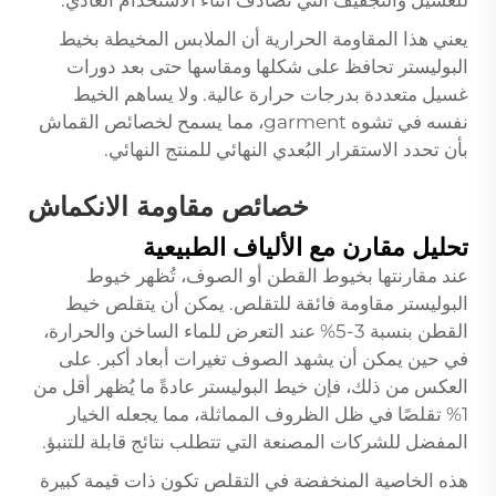
للغسيل والتجفيف التي تُصادف أثناء الاستخدام العادي.
يعني هذا المقاومة الحرارية أن الملابس المخيطة بخيط
البوليستر تحافظ على شكلها ومقاسها حتى بعد دورات
غسيل متعددة بدرجات حرارة عالية. ولا يساهم الخيط
نفسه في تشوه garment، مما يسمح لخصائص القماش
بأن تحدد الاستقرار البُعدي النهائي للمنتج النهائي.
خصائص مقاومة الانكماش
تحليل مقارن مع الألياف الطبيعية
عند مقارنتها بخيوط القطن أو الصوف، تُظهر خيوط
البوليستر مقاومة فائقة للتقلص. يمكن أن يتقلص خيط
القطن بنسبة 3-5% عند التعرض للماء الساخن والحرارة،
في حين يمكن أن يشهد الصوف تغيرات أبعاد أكبر. على
العكس من ذلك، فإن خيط البوليستر عادةً ما يُظهر أقل من
1% تقلصًا في ظل الظروف المماثلة، مما يجعله الخيار
المفضل للشركات المصنعة التي تتطلب نتائج قابلة للتنبؤ.
هذه الخاصية المنخفضة في التقلص تكون ذات قيمة كبيرة