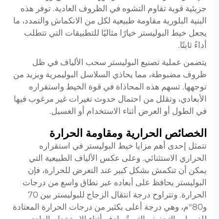
جزيئية قوية تقاوم التشوه في الظروف العادية. توفر هذه
البنية البلورية مقاومة طبيعية لكل من الانكماش والتمدد، ما
يجعل خيط البوليستر خيارًا مثاليًا للتطبيقات التي تتطلب
أداءً ثابتًا.
يتضمن عملية تصنيع البوليستر سحب الألياف في ظل
ظروف مضبوطة، مما يحاذي السلاسل البوليمرية ويزيد من
توجهها. تسهم هذه المحاذاة في قوة الخيط واستقراره
الأبعادي، وتقلل من احتمال حدوث تغيرات غير مرغوب فيها
في الطول أو العرض أثناء الاستخدام أو الغسيل.
الخصائص الحرارية ومقاومة الحرارة
تتمثل إحدى أهم مزايا خيط البوليستر في استقراره
الحراري الاستثنائي. وعلى عكس الألياف الطبيعية التي
يمكن أن تنكمش بشكل كبير عند التعرض للحرارة، فإن
البوليستر يحافظ على أبعاده عبر نطاق واسع من درجات
الحرارة. وتتراوح درجة انتقال الزجاج للبوليستر بين 70
و80°م، وهي درجة أعلى بكثير من درجات الحرارة المعتادة