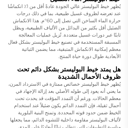
يُظهر خيط البوليستر عالي الجودة عادةً أقل من 1٪ انكماشًا
عند تعرضه لظروف غسيل طبيعية، بما في ذلك درجات
حرارة الماء الساخن التي تصل إلى 60°م. هذا الانكماش
الضئيل أقل بكثير من البدائل من الألياف الطبيعية، ويظل
ثابتًا عبر دورات غسيل متعددة. تُزيل عمليات المعالجة
المسبقة المستخدمة في تصنيع خيط البوليستر بشكل فعال
معظم إمكانية الانكماش المتبقية، مما يضمن الثباتية
الأبعادية طوال دورة حياة المنتج.
هل يمتد خيط البوليستر بشكل دائم تحت
ظروف الأحمال الشديدة
يُظهر خيط البوليستر خصائص ممتازة في الاسترداد المرن،
ما يعني أنه يعود إلى طوله الأصلي بعد إزالة الإجهاد في
معظم الحالات. ورغم أن التمدد المؤقت قد يحدث تحت
أحمال ثقيلة، فإن التمدد الدائم يكون ضئيلاً عند استخدام
الخيط ضمن حدود قوته المحددة. وتمنح البنية البلورية
لألياف البوليستر مقاومة داخلية للتشوه الدائم، مما يجعلها
مناسبة للتطبيقات التي تتطلب ثباتًا أبعاديًا على المدى