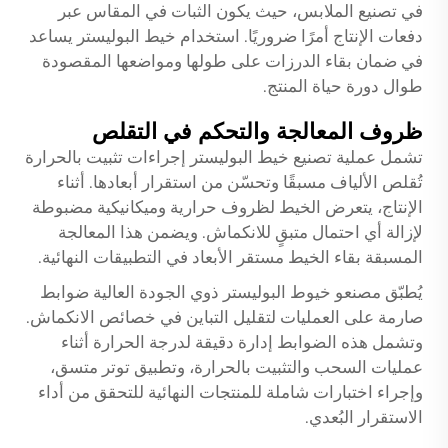
في تصنيع الملابس، حيث يكون الثبات في المقاس عبر
دفعات الإنتاج أمرًا ضروريًا. استخدام
خيط البوليستر
يساعد
في ضمان بقاء الدرزات على طولها ومواضعها المقصودة
طوال دورة حياة المنتج.
ظروف المعالجة والتحكم في التقلص
تشمل عملية تصنيع خيط البوليستر إجراءات تثبيت بالحرارة
تُقلص الألياف مسبقًا وتحسّن من استقرار أبعادها. أثناء
الإنتاج، يتعرض الخيط لظروف حرارية وميكانيكية مضبوطة
لإزالة أي احتمال متبقٍ للانكماش. ويضمن هذا المعالجة
المسبقة بقاء الخيط مستقر الأبعاد في التطبيقات النهائية.
يُطبّق مصنعو خيوط البوليستر ذوي الجودة العالية ضوابط
صارمة على العمليات لتقليل التباين في خصائص الانكماش.
وتشمل هذه الضوابط إدارة دقيقة لدرجة الحرارة أثناء
عمليات السحب والتثبيت بالحرارة، وتطبيق توتر متسق،
وإجراء اختبارات شاملة للمنتجات النهائية للتحقق من أداء
الاستقرار البُعدي.