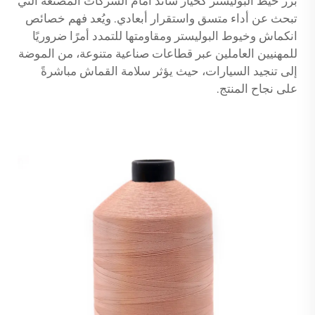
برز خيط البوليستر كخيار سائد أمام الشركات المصنعة التي
تبحث عن أداء متسق واستقرار أبعادي. ويُعد فهم خصائص
انكماش وخيوط البوليستر ومقاومتها للتمدد أمرًا ضروريًا
للمهنيين العاملين عبر قطاعات صناعية متنوعة، من الموضة
إلى تنجيد السيارات، حيث يؤثر سلامة القماش مباشرةً
على نجاح المنتج.