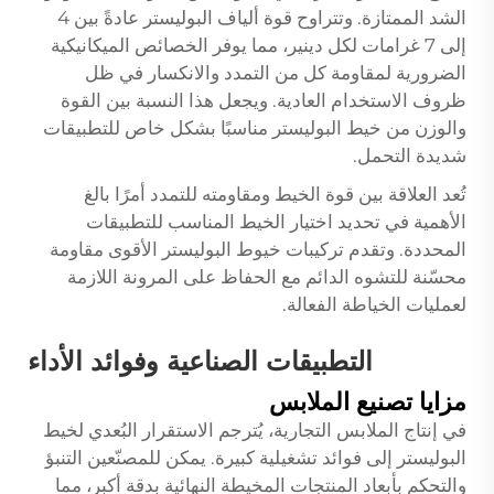
الشد الممتازة. وتتراوح قوة ألياف البوليستر عادةً بين 4
إلى 7 غرامات لكل دينير، مما يوفر الخصائص الميكانيكية
الضرورية لمقاومة كل من التمدد والانكسار في ظل
ظروف الاستخدام العادية. ويجعل هذا النسبة بين القوة
والوزن من خيط البوليستر مناسبًا بشكل خاص للتطبيقات
شديدة التحمل.
تُعد العلاقة بين قوة الخيط ومقاومته للتمدد أمرًا بالغ
الأهمية في تحديد اختيار الخيط المناسب للتطبيقات
المحددة. وتقدم تركيبات خيوط البوليستر الأقوى مقاومة
محسّنة للتشوه الدائم مع الحفاظ على المرونة اللازمة
لعمليات الخياطة الفعالة.
التطبيقات الصناعية وفوائد الأداء
مزايا تصنيع الملابس
في إنتاج الملابس التجارية، يُترجم الاستقرار البُعدي لخيط
البوليستر إلى فوائد تشغيلية كبيرة. يمكن للمصنّعين التنبؤ
والتحكم بأبعاد المنتجات المخيطة النهائية بدقة أكبر، مما