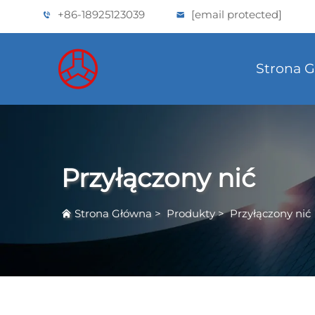
+86-18925123039
[email protected]
Strona 
Przyłączony nić
Strona Główna
>
Produkty
>
Przyłączony nić