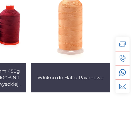
6mm 450g
 100% Nit
Włókno do Haftu Rayonowe
wysokiej
 do
duszek,
ów