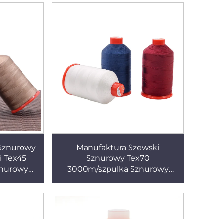
 Sznurowy
Manufaktura Szewski
 Tex45
Sznurowy Tex70
znurowy
3000m/szpulka Sznurowy
46 60# do
Nylonowy Szewski V69 40#
tdoor
250g do Zastosowań Outdoor