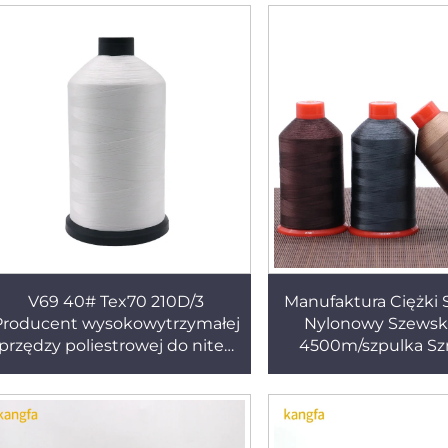
V69 40# Tex70 210D/3
Manufaktura Ciężki
Producent wysokowytrzymałej
Nylonowy Szewski
przędzy poliestrowej do nitek
4500m/szpulka S
do szycia
Nylonowy Szewski V
Zastosowań Ou