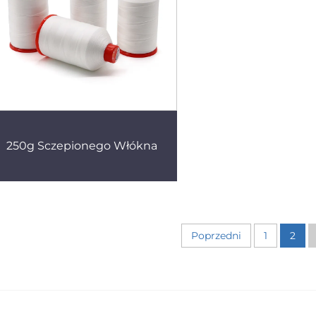
250g Sczepionego Włókna
Poprzedni
1
2