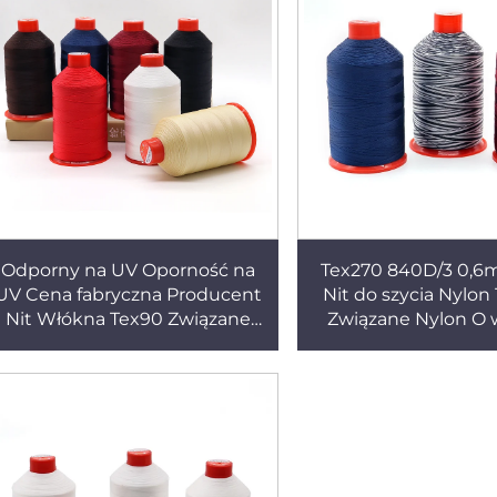
Odporny na UV Oporność na
Tex270 840D/3 0,
UV Cena fabryczna Producent
Nit do szycia Nylon
Nit Włókna Tex90 Związane
Związane Nylon O 
Nylon 30# V90 Wysoka jakość
wytrzymałości
Nit do użytku zewnętrznego
samochodowych po
kanap, but