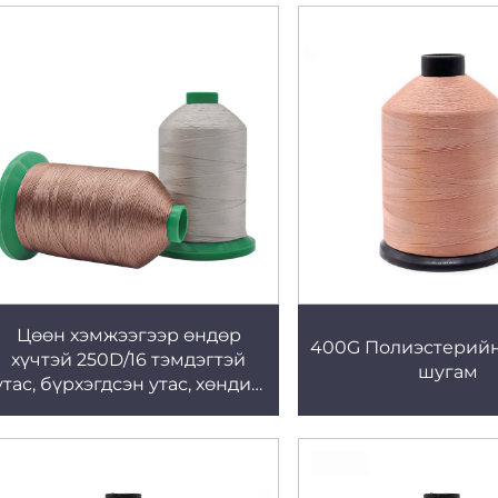
Цөөн хэмжээгээр өндөр
400G Полиэстерийн
хүчтэй 250D/16 тэмдэгтэй
шугам
утас, бүрхэгдсэн утас, хөндий
оосор 16 давхар