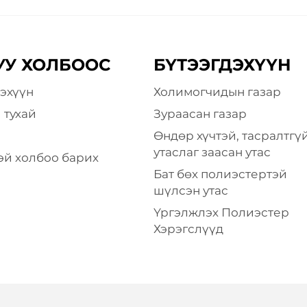
УУ ХОЛБООС
БҮТЭЭГДЭХҮҮН
эхүүн
Холимогчидын газар
 тухай
Зураасан газар
Өндөр хүчтэй, тасралтгү
утаслаг заасан утас
эй холбоо барих
Бат бөх полиэстертэй
шүлсэн утас
Үргэлжлэх Полиэстер
Хэрэгслүүд