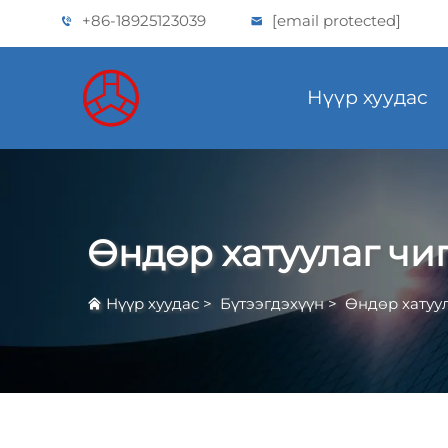
+86-18925123039
[email protected]
Нүүр хуудас
Өндөр хатуулаг чиг
Нүүр хуудас
>
Бүтээгдэхүүн
>
Өндөр хатуул