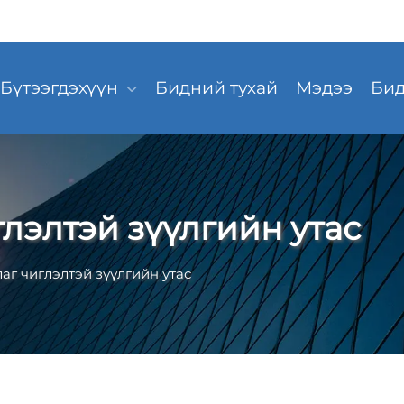
Бүтээгдэхүүн
Бидний тухай
Мэдээ
Бид
лэлтэй зүүлгийн утас
аг чиглэлтэй зүүлгийн утас