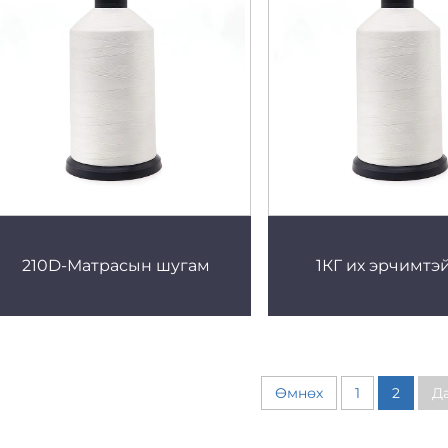
210D-Матрасын шугам
1КГ их эрчимтэ
Өмнөх
1
2
Д