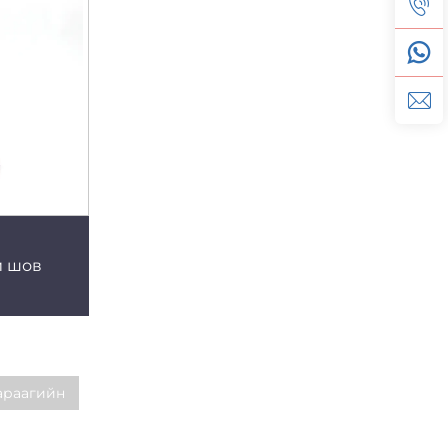
й шов
араагийн