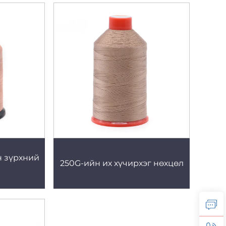
 зүрхний
250G-ийн их хүчирхэг нөхцөл