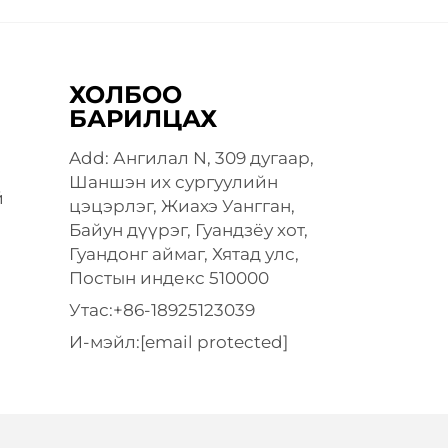
ХОЛБОО
БАРИЛЦАХ
Add: Ангилал N, 309 дугаар,
Шаншэн их сургуулийн
й
цэцэрлэг, Жиахэ Уангган,
Байун дүүрэг, Гуандзёу хот,
Гуандонг аймаг, Хятад улс,
Постын индекс 510000
Утас:
+86-18925123039
И-мэйл:
[email protected]