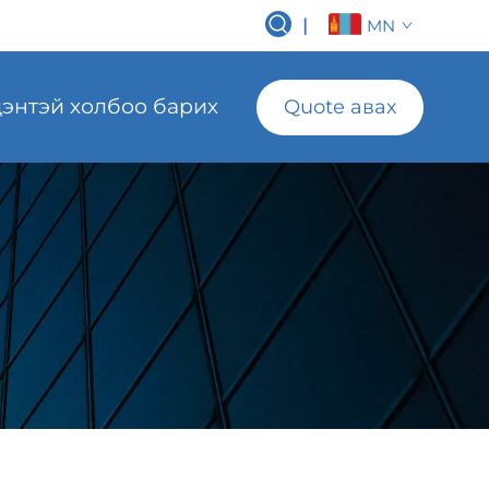
|
MN
энтэй холбоо барих
Quote авах