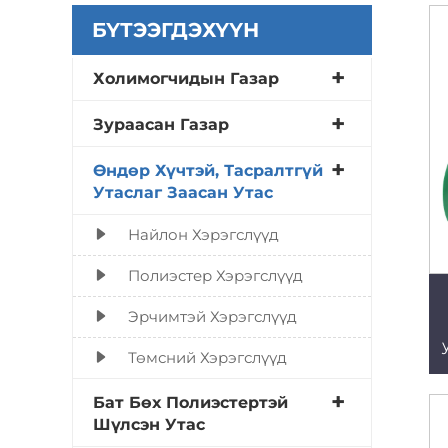
БҮТЭЭГДЭХҮҮН
Холимогчидын Газар
Зураасан Газар
Өндөр Хүчтэй, Тасралтгүй
Утаслаг Заасан Утас
Найлон Хэрэгслүүд
Полиэстер Хэрэгслүүд
Эрчимтэй Хэрэгслүүд
Төмсний Хэрэгслүүд
Бат Бөх Полиэстертэй
Шүлсэн Утас