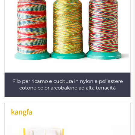
Filo per ricamo e cucitura in nylon e poliestere
cotone color arcobaleno ad alta tenacità