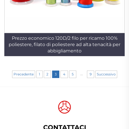
Prezzo economico 120D/2 filo per ricamo 100%
poliestere, filato di poliestere ad alta tenacità per
abbigliamento
...
Precedente
1
2
3
4
5
9
Successivo
CONTATTACI