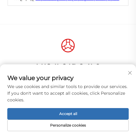
ԿԱՊՎԵՔ ՄԵԶ ՀԵՏ
We value your privacy
Add: Кինաստուն Ն, 309-րդ համար, Շանշենգ
Կրեատիվ Պարկ, Ջիահե Վանգգանգ, Բայյուն
We use cookies and similar tools to provide our services.
RICT Տարածք, Գուանցզու Քաղաք, Գուանդոնգ
If you don't want to accept all cookies, click Personalize
Պրովինցիա, Չինաստան, istratecial Code 510000
cookies.
Հեռ:
+86-18925123039
Accept all
Էլ. փոստ:
[email protected]
Personalize cookies