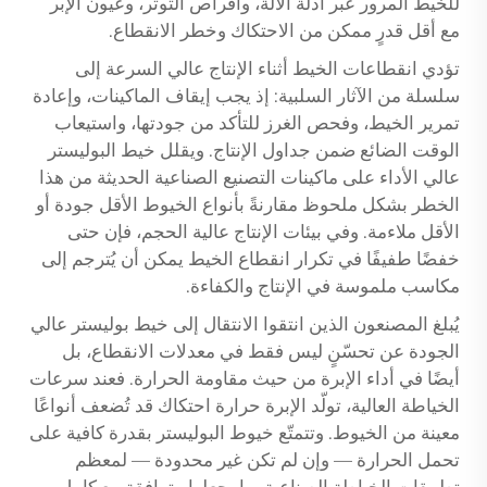
للخيط المرور عبر أدلة الآلة، وأقراص التوتر، وعيون الإبر
مع أقل قدرٍ ممكن من الاحتكاك وخطر الانقطاع.
تؤدي انقطاعات الخيط أثناء الإنتاج عالي السرعة إلى
سلسلة من الآثار السلبية: إذ يجب إيقاف الماكينات، وإعادة
تمرير الخيط، وفحص الغرز للتأكد من جودتها، واستيعاب
الوقت الضائع ضمن جداول الإنتاج. ويقلل خيط البوليستر
عالي الأداء على ماكينات التصنيع الصناعية الحديثة من هذا
الخطر بشكل ملحوظ مقارنةً بأنواع الخيوط الأقل جودة أو
الأقل ملاءمة. وفي بيئات الإنتاج عالية الحجم، فإن حتى
خفضًا طفيفًا في تكرار انقطاع الخيط يمكن أن يُترجم إلى
مكاسب ملموسة في الإنتاج والكفاءة.
يُبلغ المصنعون الذين انتقوا الانتقال إلى خيط بوليستر عالي
الجودة عن تحسّنٍ ليس فقط في معدلات الانقطاع، بل
أيضًا في أداء الإبرة من حيث مقاومة الحرارة. فعند سرعات
الخياطة العالية، تولّد الإبرة حرارة احتكاك قد تُضعف أنواعًا
معينة من الخيوط. وتتمتّع خيوط البوليستر بقدرة كافية على
تحمل الحرارة — وإن لم تكن غير محدودة — لمعظم