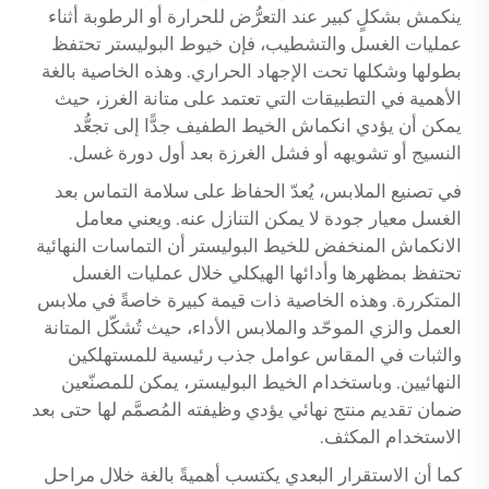
ينكمش بشكلٍ كبير عند التعرُّض للحرارة أو الرطوبة أثناء
عمليات الغسل والتشطيب، فإن خيوط البوليستر تحتفظ
بطولها وشكلها تحت الإجهاد الحراري. وهذه الخاصية بالغة
الأهمية في التطبيقات التي تعتمد على متانة الغرز، حيث
يمكن أن يؤدي انكماش الخيط الطفيف جدًّا إلى تجعُّد
النسيج أو تشويهه أو فشل الغرزة بعد أول دورة غسل.
في تصنيع الملابس، يُعدّ الحفاظ على سلامة التماس بعد
الغسل معيار جودة لا يمكن التنازل عنه. ويعني معامل
الانكماش المنخفض للخيط البوليستر أن التماسات النهائية
تحتفظ بمظهرها وأدائها الهيكلي خلال عمليات الغسل
المتكررة. وهذه الخاصية ذات قيمة كبيرة خاصةً في ملابس
العمل والزي الموحّد والملابس الأداء، حيث تُشكّل المتانة
والثبات في المقاس عوامل جذب رئيسية للمستهلكين
النهائيين. وباستخدام الخيط البوليستر، يمكن للمصنّعين
ضمان تقديم منتج نهائي يؤدي وظيفته المُصمَّم لها حتى بعد
الاستخدام المكثف.
كما أن الاستقرار البعدي يكتسب أهميةً بالغة خلال مراحل