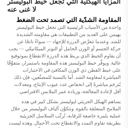
المزايا الهيكلية التي تجعل خيط البوليستر
لا غنى عنه
المقاومة الشدّية التي تصمد تحت الضغط
واحدة من الأسباب الرئيسية التي تجعل خيط البوليستر
يهيمن على العديد من التطبيقات هي مقاومته الشديدة
للشد. وعندما تتعرَّض الدرزة للإجهاد — سواءً ناتجًا عن
حركة الجسم أو الوزن الحامل أو التوتر الميكانيكي — يجب
أن يقاوم الخيط الذي يربط هذه الدرزة الانقطاعَ بموثوقيةٍ
عالية. ويوفِّر خيط البوليستر هذه المقاومة باستمرار، متفوِّقًا
على خيط القطن ذي الوزن المكافئ في الاختبارات
المباشرة لمقاومة الشد. أما بالنسبة للمصنِّعين، فإن ذلك
يُترجَم مباشرةً إلى انخفاض عدد عيوب الإنتاج، ومعدلات
أقل لإعادة المعالجة، وزيادة عمر الملابس الافتراضي.
يساهم الهيكل الجزيئي لبوليستر بشكل كبير في هذه
الملامح المتعلقة بالقوة. وتتكوَّن ألياف البوليستر من خلال
عملية بلمرة خاضعة للرقابة، تُرتِّب السلاسل الجزيئية
بطريقة تقاوم التمدد والانقطاع تحت الأحمال. وهذه ليست