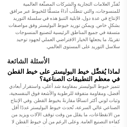
تُقدِّر العلامات التجارية والشركات المصنِّعة العالمية
للمنسوجات، والتي تتطلَّب أداءً متسقًّا للخيوط عبر مرافق
الإنتاج في عدة دول، قابلية التنبؤ هذه في سلسلة التوريد
بشكلٍ خاص. ويمكن توريد خيوط البوليستر وفق مواصفات
متسقة في جميع المناطق الرئيسية لتصنيع المنسوجات
تقريبًا، ما يجعلها الخيار الافتراضي العملي لجهود توحيد
سلاسل التوريد على المستوى العالمي.
الأسئلة الشائعة
لماذا يُفضَّل خيط البوليستر على خيط القطن
في معظم التطبيقات الصناعية؟
تتميز خيوط البوليستر بمقاومة شد أعلى، واستقرار أبعادي
أفضل، ومقاومة متفوقة للرطوبة والأشعة فوق البنفسجية،
وثبات لوني أكثر اتساقًا مقارنةً بخيوط القطن. وفي الإنتاج
الصناعي عالي السرعة، تُحدث خيوط البوليستر عددًا أقل
من الانقطاعات، ما يقلل من وقت توقف الآلات ويزيد من
كفاءة التصنيع العامة. وعلى الرغم من أن خيوط القطن لا