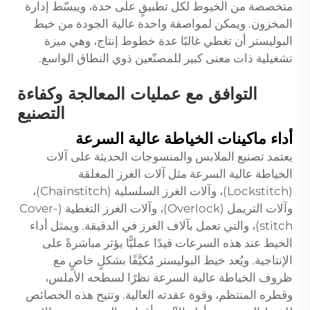
متخصصة من الخيوط لكل تطبيقٍ على حدة، ويبسّط إدارة
المخزون. ويمكن لمواصفة واحدة عالية الجودة من خيط
البوليستر أن تغطي غالبًا عدة خطوط إنتاج، وهي ميزة
تشغيلية ذات معنى كبير للمصنّعين ذوي النطاق الواسع.
التوافق مع عمليات المعالجة وكفاءة
التصنيع
أداء ماكينات الخياطة عالية السرعة
يعتمد تصنيع الملابس والمنسوجات الحديثة على آلات
الخياطة عالية السرعة مثل آلات الغرز المغلقة
(Lockstitch)، وآلات الغرز السلسلية (Chainstitch)،
وآلات التريمل (Overlock)، وآلات الغرز التغطية (Cover-
stitch)، والتي تعمل بآلاف الغرز في الدقيقة. ويمثل أداء
الخيط عند هذه السرعات قيدًا عمليًّا يؤثر مباشرةً على
الإنتاجية. ويُعد خيط البوليستر مُكيَّفًا بشكلٍ خاصٍ مع
ظروف الخياطة عالية السرعة نظرًا لسطحه الأملس،
وقطره المنتظم، وقوة عقدته العالية. وتتيح هذه الخصائص