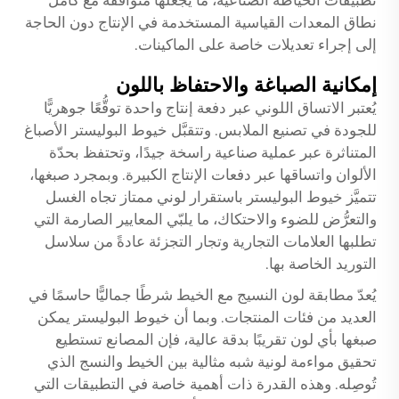
تطبيقات الخياطة الصناعية، ما يجعلها متوافقة مع كامل
نطاق المعدات القياسية المستخدمة في الإنتاج دون الحاجة
إلى إجراء تعديلات خاصة على الماكينات.
إمكانية الصباغة والاحتفاظ باللون
يُعتبر الاتساق اللوني عبر دفعة إنتاج واحدة توقُّعًا جوهريًّا
للجودة في تصنيع الملابس. وتتقبَّل خيوط البوليستر الأصباغ
المتناثرة عبر عملية صناعية راسخة جيدًا، وتحتفظ بحدّة
الألوان واتساقها عبر دفعات الإنتاج الكبيرة. وبمجرد صبغها،
تتميَّز خيوط البوليستر باستقرار لوني ممتاز تجاه الغسل
والتعرُّض للضوء والاحتكاك، ما يلبّي المعايير الصارمة التي
تطلبها العلامات التجارية وتجار التجزئة عادةً من سلاسل
التوريد الخاصة بها.
يُعدّ مطابقة لون النسيج مع الخيط شرطًا جماليًّا حاسمًا في
العديد من فئات المنتجات. وبما أن خيوط البوليستر يمكن
صبغها بأي لون تقريبًا بدقة عالية، فإن المصانع تستطيع
تحقيق مواءمة لونية شبه مثالية بين الخيط والنسج الذي
تُوصِله. وهذه القدرة ذات أهمية خاصة في التطبيقات التي