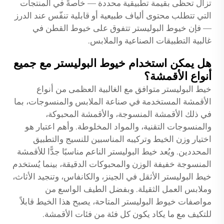
تزال تحظى بقيمة تطبيقية محددة — خاصةً في المنتجات
التي تتطلب محتوى ألياف طبيعية أو قابلية تنفّس عند الدرز
— فإن خيوط البوليستر تتفوق على خيوط القطن في
غالبية التطبيقات الصناعية والملابس.
هل يمكن استخدام خيوط البوليستر مع جميع
أنواع الأقمشة؟
خيط البوليستر متوافق مع الغالبية العظمى من أنواع
الأقمشة المستخدمة في صناعة الملابس والمنسوجات، بما
في ذلك الأقمشة المنسوجة، والأقمشة المحبوكة،
والمنسوجات التقنية، والمواد المخلوطة. وأهم اعتبار هو
اختيار وزن الخيط وتركيبه المناسبين للنسيج والتطبيق
المحددين. ويُعد خيط البوليستر الناعم مناسبًا جدًّا للأقمشة
المنسوجة خفيفة الوزن والمحبوكات الدقيقة، بينما يُستخدم
خيط البوليستر الأثقل في الجينز، والكانفاس، وتنجيد الأثاث،
وملابس العمل الثقيلة. وبفضل الطيف الواسع من
مواصفات خيوط البوليستر المتاحة، يصبح هذا الخيط قابلاً
للتكيف مع ما يكاد يكون كل فئة من فئات الأقمشة.