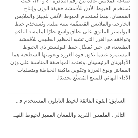
صناعة الملابس عادةً بين رقم التذكرة ٤٠ و١٢٠، حيث
تُستخدم الخيوط الأدق للأقمشة خفيفة الوزن وإنتاج
القمصان، بينما تُستخدم الخيوط الأثقل للجينز والملابس
الخارجية والملابس المُصمَّمة ببنية صلبة. ويُستخدَم خيط
البوليستر الملتوي على نطاق واسع نظرًا لملمسه الناعم
وتوافقه مع الغرز التي تشبه المظهر الطبيعي للأقمشة
الطبيعية، في حين يُفضَّل خيط البوليستر ذي الخيوط
المستمرة عندما تكون قوة الغرزة ونعومتها السطحية هما
الأولويتان الرئيسيتان. وتعتمد المواصفة المناسبة على وزن
القماش ونوع الغرزة وتكوين ماكينة الخياطة ومتطلبات
الأداء النهائي للمنتج المُصنَّع تحديدًا.
السابق:
القوة الفائقة لخيط النايلون المستخدم في خياطة الجلود والتنجيد.
التالي:
الملمس الفريد واللمعان المميز لخيوط الفيسكوز في عالم الأزياء الراقية.