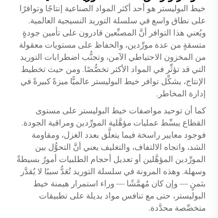
خيط البوليستر هو أحد أكثر المواد الصناعية إنتاجًا وتوافرًا
على نطاق واسع في سلسلة التوريد النسيجية العالمية.
ويُعني هذا التوافر أنَّ المصنِّعين قادرون على تأمين جودةٍ
متسقةٍ من عدة مورِّدين، والحفاظ على مستويات معقولة
من المخزون الاحتياطي الآمن، وتجنُّب اضطرابات التوريد
التي قد تؤثِّر في المواد الأكثر تخصُّصًا. ومن حيث تخطيط
الإنتاج، يشكِّل توافر خيط البوليستر عالميًّا ميزةً كبيرةً في
إدارة المخاطر.
كما أن توحيد مواصفات خيط البوليستر على مستوى
القطاع يبسِّط عمليات مؤهَّلية المورِّدين ومراقبة الجودة.
فوجود معايير راسخة فيما يتعلَّق بعدد الغزل، ومقاومة
الشد، واتجاه الالتفاف، والتغليف يعني أنَّ التحوُّل بين
المورِّدين المؤهَّلين أو تعديل أحجام الطلبيات أمورٌ بسيطةٌ
وسهلة. وهذه المرونة في سلسلة التوريد تُعَدُّ سببًا لا يُقدَّر
بثمنٍ — وإن كان مُهمَّشًا — وراء استمرار هيمنة خيط
البوليستر، حتى مع تنافس مواد بديلة على تطبيقات
متخصِّصة محدَّدة.