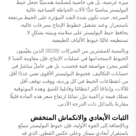
ميزة عرضية، بل هي خاصية مُصمَّمة هندسيًّا تجعل خيط
البوليستر مناسبًا جدًّا لآلات الخياطة الصناعية عالية
السرعة، حيث تكون شدة الشد المؤثرة على الخيط مرتفعة
باستمرار. وعند تشغيل خطوط الإنتاج بسرعات عالية،
يحافظ خيط البوليستر على سلامته وبنيته بشكلٍ لا
تستطيعه غالبًا خيوط الألياف الطبيعية.
وبالنسبة للمشترين من الشركات (B2B) الذين يقيِّمون
الخيوط لاستخدامها في عمليات الإنتاج، فإن مقاومة الشدّ لا
تُعتبر مجرد مواصفة فنية فحسب، بل هي عاملٌ مباشرٌ في
حسابات التكاليف. فخيوط البوليستر الأقوى تعني عددًا أقل
من انقطاعات الخيط في كل وردية، ووقت توقف أقل
للآلات، وإنتاجًا أكثر انتظامًا وقابليةً للتنبؤ. وهذه الموثوقية
تمتلك قيمة تراكمية تبرِّر تمامًا ارتفاع سعر هذه المادة قليلًا
مقارنةً بالبدائل ذات الدرجة الأدنى.
الثبات الأبعادي والانكماش المنخفض
وبالإضافة إلى القوة الأولية، فإن خيوط البوليستر تتمتّع
باستقرار أبعادي ممتاز. وعلى عكس القطن، الذي قد