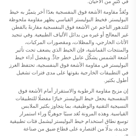
في كثيرٍ من الأحيان.
وتُعَدُّ مقاومة الأشعة فوق البنفسجية بعدًا آخر يتميَّز به خيط
البوليستر. فخيط البوليستر القياسي يظهر مقاومة ملحوظة
للتدهور الناجم عن الأشعة فوق البنفسجية مقارنةً بالقطن
غير المعالج أو غيره من بدائل الألياف الطبيعية. وفي تنجيد
الأثاث الخارجي، والمظلات، ومقصورات المركبات،
والمنتجات القماشية، فإن الخيط الذي يضعف تحت تأثير
أشعة الشمس يشكِّل عامل خطر جادٍّ. وبفضل أداء خيط
البوليستر في مقاومة الأشعة فوق البنفسجية، تحتفظ الغرز
في التطبيقات الخارجية بقوتها على مدى فترات تشغيل
أطول بكثير.
إن مزيج مقاومة الرطوبة والاستقرار أمام الأشعة فوق
البنفسجية يجعل خيط البوليستر خيارًا مفضلًا للتطبيقات
النسيجية التقنية والوظيفية، بما يتجاوز بكثير الملابس
القياسية. وهذه المرونة تُعَد سببًا جوهريًّا وراء استمرار
توسع نطاق استخدام خيط البوليستر ليشمل فئات تطبيقية
جديدة، بدلًا من اقتصاره على قطاع ضيق من صناعة