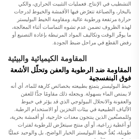
التشطيب في الإنتاج. فعمليات التثبيت الحراري، والكي
بالبخار، والصباغة تتعرّض فيها الأقمشة والخيوط لدرجات
حرارة مرتفعة ورطوبة عالية. ومقاومة الخيط البوليستر
لهذه الظروف تضمن عدم تشوه التماسات أثناء المعالجة،
ما يوفّر الوقت وتكاليف المواد المرتبطة بإعادة التصنيع أو
رفض القطع في مراحل ضبط الجودة.
المقاومة الكيميائية والبيئية
المقاومة ضد الرطوبة والعفن وتحلّل الأشعة
فوق البنفسجية
خيط البوليستر يتمتع بطبيعته بخصائص كارهة للماء، أي أنه
لا يمتص الماء بسهولة. ويجعله ذلك مقاومًا جدًّا للعفن
والعفونة والانحلال البيولوجي الذي قد يؤثر في خيوط
الألياف الطبيعية في بيئات التخزين أو الاستخدام الرطبة.
وللمصنِّعين الذين ينتجون معدات خارجية، أو أقمشة بحرية،
أو أغطية زراعية، أو أي منتج سيتعرَّض للرطوبة لفترات
طويلة، يُعَدُّ خيط البوليستر الخيار الواضح، بل والوحيد عمليًّا