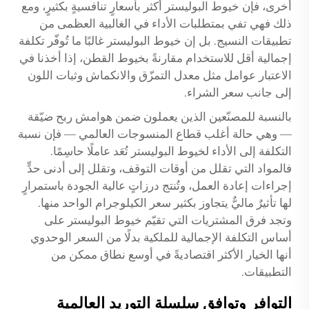
أخرى، فإن خيوط البوليستر أكثر بأسعارٍ تنافسيةٍ بكثيرٍ، ومع
ذلك فهي تفي بمتطلبات الأداء في الغالبية العظمى من
تطبيقات النسيج. بل إن خيوط البوليستر غالبًا ما تُوفّر تكلفة
إجمالية أقل للاستخدام مقارنةً بخيوط القطن، إذا أخذنا في
الاعتبار عوامل مثل معدل التمزّق والانكماش وثبات اللون
إلى جانب سعر الشراء.
بالنسبة للمصنّعين الذين يعملون ضمن هوامش ربح ضيّقة
— وهي حالة أغلب قطاع المنسوجات العالمي — فإن نسبة
التكلفة إلى الأداء لخيوط البوليستر تُعَد عاملًا حاسِمًا.
فالمواد التي تقلل من أوقات التوقف، وتقلل إلى أدنى حدٍّ
إجراءات إعادة العمل، وتُنتج درزاتٍ عالية الجودة باستمرارٍ
لها تأثيرٌ ماليٌّ يتجاوز بكثير سعر الكيلوجرام الواحد منها.
وتجد فرق المشتريات التي تقيّم خيوط البوليستر على
أساس التكلفة الإجمالية للملكية بدلًا من السعر الوحدوي
أنها الخيار الأكثر اقتصاديةً في أوسع نطاق ممكن من
التطبيقات.
التوافر وتوافق سلسلة التوريد العالمية