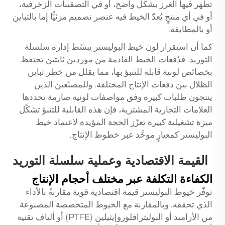
تظهر فيها الغرز بشكل واضح، أو في التصقيبات الزخرفية،
أو في أي منتجٍ يُعدّ الخيط فيه عنصر تصميم مرئيًّا إما بالتباين
أو بالمطابقة.
كما أن استقرار لون خيط البوليستر يبسّط إدارة سلسلة
التوريد. فدُفعات الخيط القادمة من موردين ثابتين تحتفظ
بخصائص لونية قابلة للتنبؤ بها، مما يقلل من خطر تباين
الظلال بين دفعات الإنتاج المختلفة. وللمصنّعين الذين
ينتجون طلبات كبيرة وفق مواصفات لونية صارمة تحددها
العلامات التجارية المشترية، فإن هذه القابلية للتنبؤ تشكّل
ميزة تشغيلية كبيرة تعزّز الحجة المؤيدة لاعتماد خيط
البوليستر كمعيارٍ موحَّد عبر خطوط الإنتاج.
القيمة الاقتصادية وعملية سلسلة التوريد
الكفاءة التكلفة عبر مختلف أحجام الإنتاج
توفّر خيوط البوليستر قيمة اقتصادية قوية مقارنةً بالأداء
الذي تحققه. وبالمقارنة مع الخيوط المتخصصة المصنوعة
من الأراميد أو البوليترافلوروإيثيلين (PTFE) أو ألياف تقنية