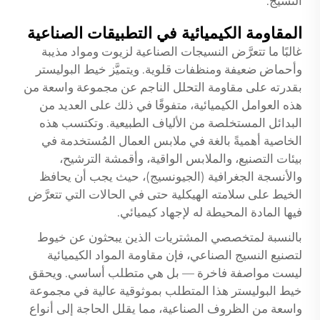
النسيج.
المقاومة الكيميائية في التطبيقات الصناعية
غالبًا ما تتعرَّض النسيجات الصناعية لزيوت ومواد مذيبة
وأحماض ضعيفة ومنظفات قلوية. ويتميَّز خيط البوليستر
بقدرته على مقاومة التحلل الناجم عن مجموعة واسعة من
هذه العوامل الكيميائية، متفوقًا في ذلك على العديد من
البدائل المستخلصة من الألياف الطبيعية. وتكتسب هذه
الخاصية أهميةً بالغة في ملابس العمال المُستخدمة في
بيئات التصنيع، والملابس الواقية، وأقمشة الترشيح،
والأنسجة الجغرافية (الجيونسيج)، حيث يجب أن يحافظ
الخيط على سلامته الهيكلية حتى في الحالات التي تتعرَّض
فيها المادة المحيطة له لإجهاد كيميائي.
بالنسبة لمتخصصي المشتريات الذين يبحثون عن خيوط
لتصنيع النسيج الصناعي، فإن مقاومة المواد الكيميائية
ليست مواصفة فاخرة — بل هي متطلب أساسي. ويحقق
خيط البوليستر هذا المتطلب بموثوقية عالية في مجموعة
واسعة من الظروف الصناعية، مما يقلل الحاجة إلى أنواع