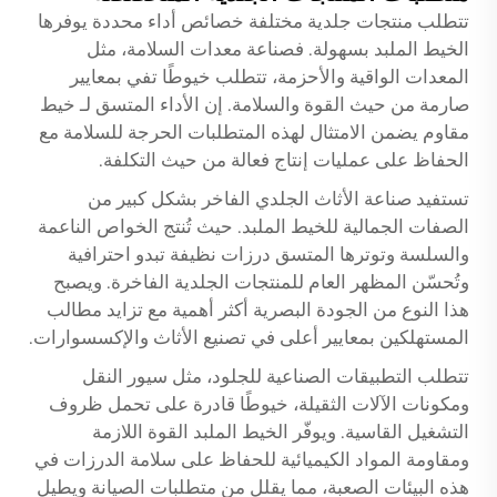
تتطلب منتجات جلدية مختلفة خصائص أداء محددة يوفرها
الخيط الملبد بسهولة. فصناعة معدات السلامة، مثل
المعدات الواقية والأحزمة، تتطلب خيوطًا تفي بمعايير
صارمة من حيث القوة والسلامة. إن الأداء المتسق لـ
خيط
مقاوم
يضمن الامتثال لهذه المتطلبات الحرجة للسلامة مع
الحفاظ على عمليات إنتاج فعالة من حيث التكلفة.
تستفيد صناعة الأثاث الجلدي الفاخر بشكل كبير من
الصفات الجمالية للخيط الملبد. حيث تُنتج الخواص الناعمة
والسلسة وتوترها المتسق درزات نظيفة تبدو احترافية
وتُحسّن المظهر العام للمنتجات الجلدية الفاخرة. ويصبح
هذا النوع من الجودة البصرية أكثر أهمية مع تزايد مطالب
المستهلكين بمعايير أعلى في تصنيع الأثاث والإكسسوارات.
تتطلب التطبيقات الصناعية للجلود، مثل سيور النقل
ومكونات الآلات الثقيلة، خيوطًا قادرة على تحمل ظروف
التشغيل القاسية. ويوفّر الخيط الملبد القوة اللازمة
ومقاومة المواد الكيميائية للحفاظ على سلامة الدرزات في
هذه البيئات الصعبة، مما يقلل من متطلبات الصيانة ويطيل