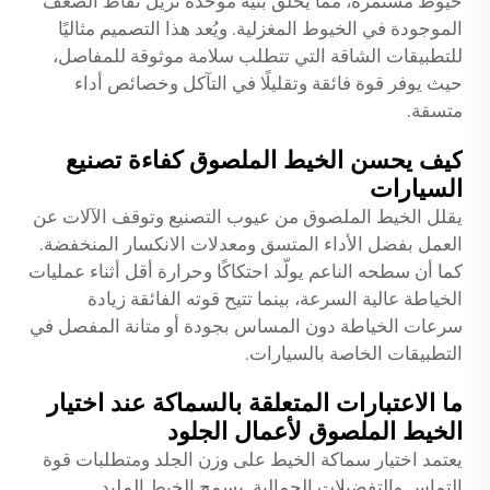
خيوط مستمرة، مما يخلق بنية موحدة تزيل نقاط الضعف
الموجودة في الخيوط المغزلية. ويُعد هذا التصميم مثاليًا
للتطبيقات الشاقة التي تتطلب سلامة موثوقة للمفاصل،
حيث يوفر قوة فائقة وتقليلًا في التآكل وخصائص أداء
متسقة.
كيف يحسن الخيط الملصوق كفاءة تصنيع
السيارات
يقلل الخيط الملصوق من عيوب التصنيع وتوقف الآلات عن
العمل بفضل الأداء المتسق ومعدلات الانكسار المنخفضة.
كما أن سطحه الناعم يولّد احتكاكًا وحرارة أقل أثناء عمليات
الخياطة عالية السرعة، بينما تتيح قوته الفائقة زيادة
سرعات الخياطة دون المساس بجودة أو متانة المفصل في
التطبيقات الخاصة بالسيارات.
ما الاعتبارات المتعلقة بالسماكة عند اختيار
الخيط الملصوق لأعمال الجلود
يعتمد اختيار سماكة الخيط على وزن الجلد ومتطلبات قوة
التماس والتفضيلات الجمالية. يسمح الخيط الملبد