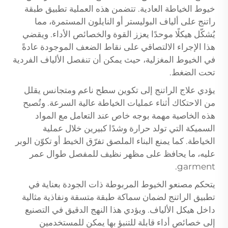
خيوط الخياطة العادية. تتضمن هذه العملية تطبيق طبقة
راتنج على ألياف البوليستر أو النايلون المستمرة، مما
يُشكّل هيكلًا موحدًا يعزز القوة والخصائص الأداء. ويقضي
هذا الإجراء الالتصاقي على نقاط الضعف الموجودة عادةً
في الخيوط المغزلية، حيث يمكن أن تنفصل الألياف الفردية
تحت الضغط.
يؤدي علاج الراتنج إلى تكوين سطح ناعم ومتجانس يقلل
من الاحتكاك أثناء عمليات الخياطة عالية السرعة. وتُصبح
هذه الخاصية مهمة بوجه خاص عند التعامل مع المواد
السميكة التي تولد حرارة وشدًا كبيرين خلال عملية
الخياطة. كما يمنع البناء الملصق تفرّق الخيط أو تكوّن الوبر
عليه، ما يحافظ على مظهر نظيف للمفصل طوال عمر
garment.
يتحكم مصنعو الخيوط المربوطة ذات الجودة بعناية في
تطبيق الراتنج لضمان سماكة طبقة متسقة ونفاذية مثالية
داخل هيكل الألياف. ويؤدي هذا النهج الدقيق في التصنيع
إلى خصائص أداء قابلة للتنبؤ بها يمكن للمستخدمين