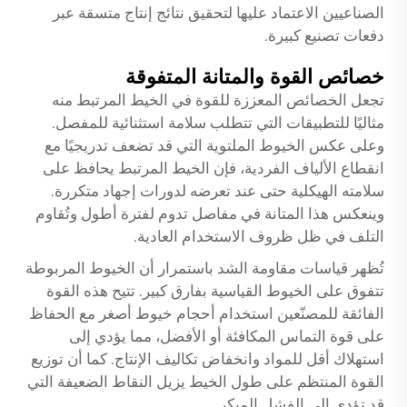
الصناعيين الاعتماد عليها لتحقيق نتائج إنتاج متسقة عبر
دفعات تصنيع كبيرة.
خصائص القوة والمتانة المتفوقة
تجعل الخصائص المعززة للقوة في الخيط المرتبط منه
مثاليًا للتطبيقات التي تتطلب سلامة استثنائية للمفصل.
وعلى عكس الخيوط الملتوية التي قد تضعف تدريجيًا مع
انقطاع الألياف الفردية، فإن الخيط المرتبط يحافظ على
سلامته الهيكلية حتى عند تعرضه لدورات إجهاد متكررة.
وينعكس هذا المتانة في مفاصل تدوم لفترة أطول وتُقاوم
التلف في ظل ظروف الاستخدام العادية.
تُظهر قياسات مقاومة الشد باستمرار أن الخيوط المربوطة
تتفوق على الخيوط القياسية بفارق كبير. تتيح هذه القوة
الفائقة للمصنّعين استخدام أحجام خيوط أصغر مع الحفاظ
على قوة التماس المكافئة أو الأفضل، مما يؤدي إلى
استهلاك أقل للمواد وانخفاض تكاليف الإنتاج. كما أن توزيع
القوة المنتظم على طول الخيط يزيل النقاط الضعيفة التي
قد تؤدي إلى الفشل المبكر.