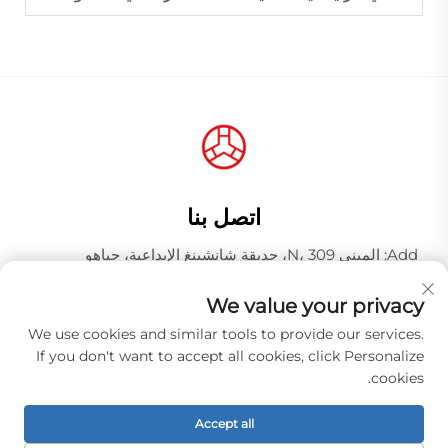
اتصل بنا
Add: المبنى N، 309، حديقة شانشينغ الإبداعية، جياهو
وانغجانغ، منطقة باييون، مدينة قوانغتشو، مقاطعة قوانغدونغ،
الصين، الرمز البريدي 510000
We value your privacy
الهاتف:
+86-18925123039
We use cookies and similar tools to provide our services.
If you don't want to accept all cookies, click Personalize
البريد الإلكتروني:
[email protected]
cookies.
Accept all
حقوق الطبع والنشر © 2026 شركة قوانغتشو هونغتشياو لصناعة