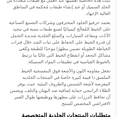
تثبت هذه الخاصية أهميتها عند العمل مع طبقات متعددة من
الجلد السميك أو عند إنشاء طبقات مُحكمة في المناطق
العالية الإجهاد.
يعتمد حرفيو الجلود المحترفون وشركات التصنيع الصناعية
على الخيط المُعالَج كيميائيًا لصنع طبقات متينة في تنجيد
الأثاث، ومقاعد السيارات، والسلع الجلدية شديدة التحمل.
إن قدرة الخيط على الحفاظ على ثبات الشد خلال فترات
الخياطة الطويلة تضمن مظهرًا موحدًا للطبقة وتُلغي
مشاكل التجعد أو انقطاع الخيط التي غالبًا ما ترتبط
بالخيوط القياسية في تطبيقات المواد السميكة.
تجعل مقاومة اللون والأشعة فوق البنفسجية الخيط
الملصق ذا قيمة كبيرة خاصةً في المنتجات الجلدية
المعرضة لأشعة الشمس والظروف البيئية. حيث يوفر
الطلاء الراتنجي حماية إضافية ضد البهتان والتلف، ويضمن
أن تحافظ الدرزات على مظهرها ووظيفتها طوال العمر
الافتراضي المخصص للمنتج.
متطلبات المنتجات الجلدية المتخصصة