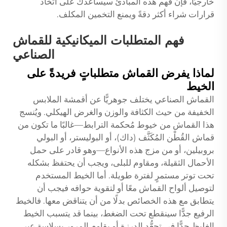
خارجيًّا، فإن فهم هذه المبادئ سيساعدك على اتخاذ
قرارات شراء أكثر دقةً ويمنع التخمين المكلف.
فهم المتطلبات الميكانيكية للقماش
الصناعي
لماذا يفرض القماش متطلباتٍ فريدةً على
الخيط
القماش الصناعي يختلف جوهريًّا عن أقمشة الملابس
الخفيفة من حيث الكثافة والوزن والغرض الهيكلي. ويُنسج
هذا القماش من خيوط مُحكمة الترابط—غالبًا ما تكون من
قماش القُطْن المُكَثَّف (داك)، أو البوليستر، أو البولي
بروبيلين، أو من مزج هذه الأنواع—وهو قادر على حمل
الأحمال الثقيلة، ومقاوم للبلى، ويجب أن يحتفظ بشكله
تحت توتر مستمرٍ لفترة طويلة. أما الخيط المستخدم
لتوصيل ألواح القماش معًا أو لتقوية حوافه فيجب أن
يتطابق مع هذه الخصائص بدلًا من أن يتناقض معها. فالخيط
الرفيع جدًّا سينقطع تحت الضغط، بينما قد يتسبب الخيط
الغليظ جدًّا في تجعُّد الدرزة أو يقاوم المرور بسلاسة عبر