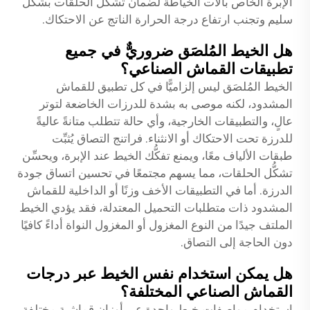
الإبرة الخاص بآلات الخياطة لضمان تشكُّل الحلقات بشكل
سليم وتجنب ارتفاع درجة الحرارة الناتج عن الاحتكاك.
هل الخيط المُلصَق ضروريٌّ في جميع
تطبيقات القماش الصناعي؟
الخيط المُلصَق ليس إلزاميًّا في كل تطبيق للقماش
المشدود، لكنه موصى به بشدة للدرزات الخاضعة لتوتر
عالٍ، والتطبيقات الخارجية، وأي حالة تتطلب متانةً عاليةً
للدرزة تحت الاحتكاك أو الانثناء. فراتنج التصاق يُثبِّت
طبقات الألياف معًا، ويمنع تفكُّك الخيط عند الإبرة، ويحسِّن
تشكُّل الحلقات، مما يسهم مجتمعًا في تحسين اتساق جودة
الدرزة. أما في التطبيقات الأخف وزنًا أو الداخلية للقماش
المشدود ذات متطلبات التحميل المعتدلة، فقد يؤدي الخيط
الملتف جيدًا من النوع المغزول أو المغزول النواة أداءً كافيًا
دون الحاجة إلى التصاق.
هل يمكن استخدام نفس الخيط عبر درجات
القماش الصناعي المختلفة؟
استخدام مواصفات خيط واحدة عبر أوزان قماشية مختلفة