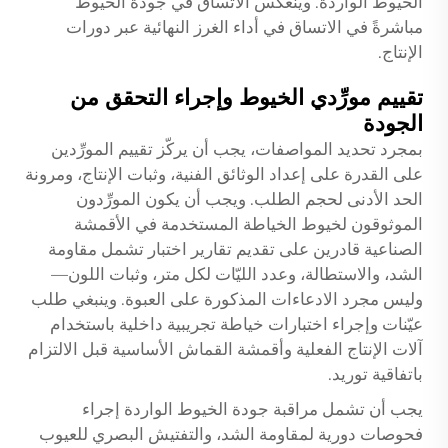
الخيوط الواردة. وينعكس الاتساق في جودة الخيوط
مباشرةً في الاتساق في أداء الغرز النهائية عبر دورات
الإنتاج.
تقييم مورِّدي الخيوط وإجراء التحقق من
الجودة
بمجرد تحديد المواصفات، يجب أن يركّز تقييم المورِّدين
على القدرة على إعداد الوثائق الفنية، وثبات الإنتاج، ومرونة
الحد الأدنى لحجم الطلب. ويجب أن يكون المورِّدون
الموثوقون لخيوط الخياطة المستخدمة في الأقمشة
الصناعية قادرين على تقديم تقارير اختبار تشمل مقاومة
الشد، والاستطالة، وعدد الليّات لكل متر، وثبات اللون—
وليس مجرد الادعاءات المذكورة على العبوة. وينبغي طلب
عيّنات وإجراء اختبارات خياطة تجريبية داخلية باستخدام
آلات الإنتاج الفعلية وأقمشة القماش الأساسية قبل الالتزام
باتفاقية توريد.
يجب أن تشمل مراقبة جودة الخيوط الواردة إجراء
فحوصات دورية لمقاومة الشد، والتفتيش البصري للعيوب