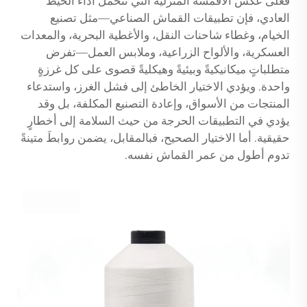
فعلى عكس الأقمشة المنزلية التي تتحمّل أداء الخيط
العادي، فإن تطبيقات القماش الصناعي—مثل تصنيع
الخيام، وغطاء شاحنات النقل، والأغطية البحرية، والمعدات
العسكرية، والألواح الزراعية، وملابس العمل—تفرض
متطلباتٍ ميكانيكيةً وبيئيةً وهيكليةً قصوى على كل غرزةٍ
واحدة. ويؤدي الاختيار الخاطئ إلى فشل الغرز، واستدعاء
المنتجات من الأسواق، وإعادة التصنيع المكلفة، بل وقد
يؤدي في التطبيقات الحرجة من حيث السلامة إلى أخطارٍ
حقيقية. أما الاختيار الصحيح، فبالمقابل، يضمن روابطَ متينةً
تدوم أطول من عمر القماش نفسه.