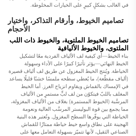
في الغالب بشكلٍ كبيرٍ على الخيارات المخلوطة.
تصاميم الخيوط، وأرقام التذاكر، واختيار
الأحجام
تصاميم الخيوط الملتوية، والخيوط ذات اللب
الملتوى، والخيوط الأليافية
بناء الخيط—أي كيفية لف الألياف الفردية معًا لتشكيل
الخيط النهائي—يؤثر تأثيرًا كبيرًا على الأداء وسهولة
الخياطة. ويُنتج الخيط المغزول عن طريق لف ألياف قصيرة
(ألياف مقطّعة)، ما يُعطي سطحه ملمسًا خشنًا قليلًا يساعد
في الإمساك بالقماش ويقاوم انزياح الغرز. أما الخيط
المغلف باللبّ فيتكوّن من لف لبٍّ مستمرٍ من الألياف
المرسَّبة (الخيوط المستمرة) بغلاف من الألياف المغزولة،
مما يجمع بين قوة البوليستر المرسَّب العالية ونعومة
الخياطة التي يوفّرها السطح المغزول. وتُعتبر هذه البنية
الهجينة على نطاق واسع خيط خياطة ممتازًا للقماش
الصناعي الثقيل، لأنها تتميّز بسهولة التعامل معها على