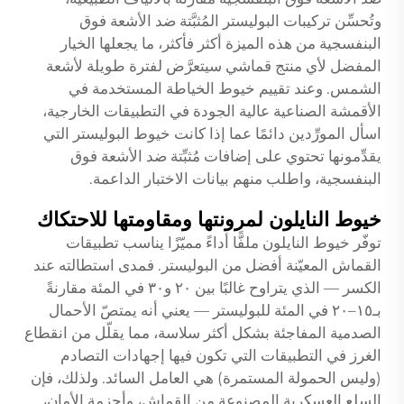
وتُحسِّن تركيبات البوليستر المُثبَّتة ضد الأشعة فوق
البنفسجية من هذه الميزة أكثر فأكثر، ما يجعلها الخيار
المفضل لأي منتج قماشي سيتعرَّض لفترة طويلة لأشعة
الشمس. وعند تقييم خيوط الخياطة المستخدمة في
الأقمشة الصناعية عالية الجودة في التطبيقات الخارجية،
اسأل المورِّدين دائمًا عما إذا كانت خيوط البوليستر التي
يقدِّمونها تحتوي على إضافات مُثبِّتة ضد الأشعة فوق
البنفسجية، واطلب منهم بيانات الاختبار الداعمة.
خيوط النايلون لمرونتها ومقاومتها للاحتكاك
توفّر خيوط النايلون ملفًّا أداءً مميّزًا يناسب تطبيقات
القماش المعيّنة أفضل من البوليستر. فمدى استطالته عند
الكسر — الذي يتراوح غالبًا بين ٢٠ و٣٠ في المئة مقارنةً
بـ١٥–٢٠ في المئة للبوليستر — يعني أنه يمتصّ الأحمال
الصدمية المفاجئة بشكل أكثر سلاسة، مما يقلّل من انقطاع
الغرز في التطبيقات التي تكون فيها إجهادات التصادم
(وليس الحمولة المستمرة) هي العامل السائد. ولذلك، فإن
السلع العسكرية المصنوعة من القماش، وأحزمة الأمان،