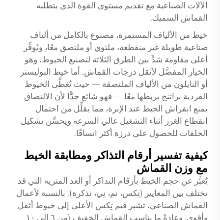
الآلات الصناعية مع تقديم مستوى القوة الذي يتطلبه
القماش السميك.
خيط من الألياف المستمرة، مصنوع بالكامل من ألياف
صناعية طويلة غير منقطعة، ملتوي أو ملتصق معًا، ويُوفِّر
أعلى مقاومة شدٍّ بين الطرق الثلاثة لتصنيع الخيوط، وهو
الخيار المفضَّل لأثقل درجات القماش. أما خيط البوليستر
أو النايلون من الألياف الملتصقة — حيث تُغطَّى الخيوط
الفردية براتنج يربطها معًا — فهو شائع جدًّا لأن الالتصاق
يمنع انفراش الخيط عند الإبرة، مما يقلِّل من احتمال
انقطاع الغرز أثناء التشغيل عالي السرعة ويحسِّن تشكيل
الحلقات للحصول على درزة أكثر اتساقًا.
كيفية تفسير أرقام التذاكر ومطابقة الخيط
مع وزن القماش
يُعبَّر عن حجم الخيط بأرقام التذاكر أو العد المترية التي قد
تختلف بين المعايير (تِكس، نم، نِي، تذكرة). بالنسبة لأعمال
القماش الصناعي، تشير قيم تِكس الأعلى إلى خيوط أثقل
وأقوى. وعادةً ما يناسب القماش الخفيف (من ٦ إلى ١٠