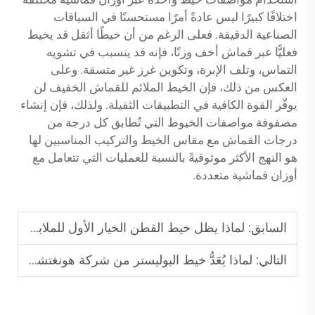
اختلافًا كبيرًا ليس عادةً أمرًا مستحسنًا في السياقات
الصناعية الدقيقة. فعلى الرغم من أن خيطًا أثقل قد يخيط
فعليًّا عبر قماش أخف وزنًا، فإنه قد يتسبب في تشويه
التماس، وتلف الإبرة، وتكوين غرز غير متسقة. وعلى
العكس من ذلك، فإن الخيط الملائم للقماش الخفيف لن
يوفّر القوة الكافية في التطبيقات الثقيلة. ولذلك، فإن إنشاء
مصفوفة مواصفات الخيوط التي تُطابق كل درجة من
درجات القماش مع مقاس الخيط والتركيب المناسبين لها
هو النهج الأكثر موثوقيةً بالنسبة للعمليات التي تتعامل مع
أوزان قماشية متعددة.
السابق:
لماذا يظل خيط القطن الخيار الأول للملابس الصديقة للبيئة.
التالي:
لماذا يُعَدُّ خيط البوليستر من شركة هونغتشياو المعيار المرجعي لاتساق الخيوط عالميًّا؟‏