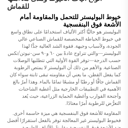
للقماش
خيوط البوليستر للتحمل والمقاومة أمام
الأشعة فوق البنفسجية
البوليستر هو حاليًّا أكثر الألياف استخدامًا على نطاق واسع
في خيوط الخياطة المخصصة للقماش الصناعي عالي
الجودة، ولأسباب وجيهة. فقوة الشد العالية جدًّا لهذا
البوليستر—والتي تتراوح عادةً بين ٦٠ و٩٠ سن-نيوتن/تكس
حسب الدرجة—توفر القوة الأولية التي تتطلبها الوصلات
الصناعية. والأهم من ذلك أن البوليستر لا يمتص الرطوبة
كما يفعل القطن، ما يعني أن مقاومته تبقى ثابتة سواء كان
القماش جافًّا أو رطبًا أو مشبعًا تمامًا بالماء. وهذا أمرٌ بالغ
الأهمية في التطبيقات الخارجية مثل أغطية الشاحنات
وأجنحة القوارب وأغطية الحماية الزراعية، حيث يُعد
التعرُّض للرطوبة أمرًا معتادًا.
المقاومة للأشعة فوق البنفسجية هي ميزة حاسمة أخرى.
فخيوط البوليستر غير المعالجة توفر بالفعل استقرارًا أفضل
ضد الأشعة فوق البنفسجية مقارنةً بالألياف الطبيعية،