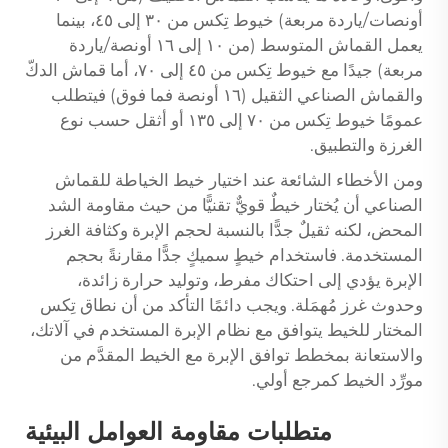
أونصات/ياردة مربعة) خيوط تِكس من ٣٠ إلى ٤٥، بينما
يعمل القماش المتوسط (من ١٠ إلى ١٦ أونصة/ياردة
مربعة) جيدًا مع خيوط تِكس من ٤٥ إلى ٧٠، أما قماش الدكّ
والقماش الصناعي الثقيل (١٦ أونصة فما فوق) فيتطلب
عمومًا خيوط تِكس من ٧٠ إلى ١٣٥ أو أثقل حسب نوع
الغرزة والتطبيق.
ومن الأخطاء الشائعة عند اختيار خيط الخياطة للقماش
الصناعي أن يُختار خيطٌ قويٌّ تقنيًّا من حيث مقاومة الشد
المحض، لكنه ثقيلٌ جدًّا بالنسبة لحجم الإبرة وكثافة الغرز
المستخدمة. فاستخدام خيطٍ سميكٍ جدًّا مقارنةً بحجم
الإبرة يؤدي إلى احتكاك مفرط، وتوليد حرارة زائدة،
وحدوث غرز مُهمَلة. ويجب دائمًا التأكد من أن نطاق تِكس
المختار للخيط يتوافق مع نظام الإبرة المستخدم في آلاتك،
والاستعانة بمخطط توافق الإبرة مع الخيط المقدَّم من
مورِّد الخيط كمرجع أولي.
متطلبات مقاومة العوامل البيئية