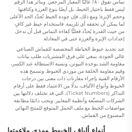
تماس تفوق ٨٠٪ غالبًا المعيار المرجعي. ويتأثر هذا الرقم
ليس فقط باختيار الخيط، بل أيضًا بنوع الغرزة وكثافتها
وحجم الإبرة؛ ومع ذلك، فإن جودة الخيط تُحدِّد الحد الأعلى
لما يمكن أن تحققه أي تلزيمة. فاستخدام خيط غير كافٍ
من حيث القدرة يُحدِّد فعليًّا كفاءة التماس قبل أن تدخل
إعدادات الإبرة والغرزة حتى في المعادلة.
عند تحديد خيوط الخياطة المخصصة للقماش الصناعي
عالي الجودة، ينبغي على فرق المشتريات طلب بيانات
مقاومة الشد بوحدة النيوتن، ونسبة الاستطالة عند الكسر،
وقيم مقاومة الحلقة من موردي الخيوط. وتسمح هذه
الأرقام الفنية بإجراء مقارنات ذات معنى بين درجات
الخيوط وأنواع الألياف، بدلًا من الاعتماد فقط على أرقام
التذاكر (Ticket Numbers)، التي قد تختلف دلالتها بين
الشركات المصنِّعة وأنظمة المعايير. ويجب دائمًا مطابقة
مواصفات الخيط مع ملف الحمل المتوقع للمنتج النهائي
المصنوع من القماش.
أنواع ألياف الخيوط ومدى ملاءمتها