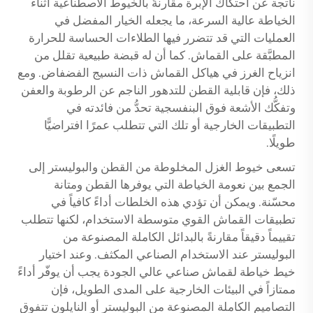
ناتجة عن احتكاك الإبرة مقارنةً بالخيوط الاصطناعية أثناء
الخياطة عالية السرعة، ما يجعله الخيار المفضل في
العمليات التي قد تتضرر فيها الطلاءات الحساسة للحرارة
المطبَّقة على القماش. كما أن له قبضة طبيعية تقلل من
انزياح الغرز في هياكل القماش ذات النسيج الفضفاض. ومع
ذلك، فإن قابلية القطن للتدهور الناجم عن الرطوبة والعفن
وتفكُّك الأشعة فوق البنفسجية تحدُّ من فائدته في
التطبيقات الخارجية أو تلك التي تتطلب عمرًا افتراضيًّا
طويلًا.
تسعى خيوط الغزل المخلوطة من القطن والبوليستر إلى
الجمع بين نعومة الخياطة التي يوفرها القطن ومتانة
محسّنة. ويمكن أن تؤدي هذه الخلطات أداءً كافياً في
تطبيقات القماش القوي متوسطة الاستخدام، لكنها تتطلب
تقييماً دقيقاً مقارنةً بالبدائل الكاملة المصنوعة من
البوليستر عند الاستخدام الصناعي المكثف. وعند اختيار
خيط خياطة لقماش صناعي عالي الجودة يجب أن يوفّر أداءً
ممتازاً في البيئات الخارجية على المدى الطويل، فإن
التصاميم الكاملة المصنوعة من البوليستر أو النايلون تتفوق