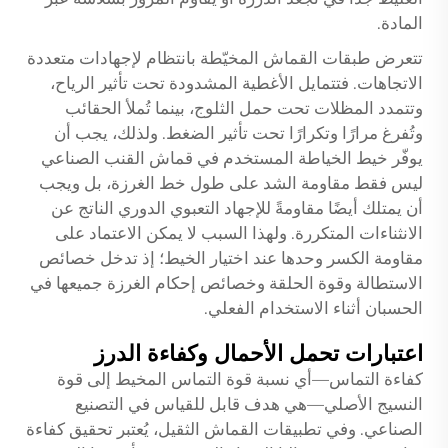
المادة.
تتعرض طبقات القماش المخيّطة بانتظام لإجهادات متعددة
الاتجاهات. فتتمايل الأغطية المشدودة تحت تأثير الرياح،
وتتمدد المظلات تحت حمل الثلوج، بينما تُملأ الحقائب
وتُفرغ مرارًا وتكرارًا تحت تأثير الضغط. ولذلك، يجب أن
يوفّر خيط الخياطة المستخدم في قماش القنب الصناعي
ليس فقط مقاومة الشد على طول خط الغرزة، بل ويجب
أن يمتلك أيضًا مقاومةً للإجهاد التعبوي الدوري الناتج عن
الانثناءات المتكررة. ولهذا السبب لا يمكن الاعتماد على
مقاومة الكسر وحدها عند اختيار الخيط؛ إذ تدخل خصائص
الاستطالة وقوة الحلقة وخصائص إحكام الغرزة جميعها في
الحسبان أثناء الاستخدام الفعلي.
اعتبارات تحمل الأحمال وكفاءة الدرز
كفاءة التماس—أي نسبة قوة التماس المخيط إلى قوة
النسيج الأصلي—هي هدف قابل للقياس في التصنيع
الصناعي. وفي تطبيقات القماش الثقيل، يُعتبر تحقيق كفاءة