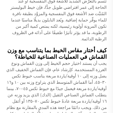
تتسم بالتعرّض الشديد للأشعة فوق البنفسجية أو عند
الحاجة إلى عمر افتراضي طويل جدًّا، فإن خيط البوليستر
المُثبَّت ضد الأشعة فوق البنفسجية والمزوَّد بطبقة نافرة
للماء يوفِّر حماية إضافية. ويُعد النايلون بديلًا مناسبًا عندما
تكون المرونة أولوية رئيسية، لكنه يمتص كمية أكبر من
الرطوبة، ما قد يؤثر تأثيرًا طفيفًا على أدائه في الظروف
الرطبة الدائمة.
كيف أختار مقاس الخيط بما يتناسب مع وزن
القماش في العمليات الصناعية للخياطة؟
يجب أن يستند اختيار حجم الخيط إلى وزن القماش ونوع
الغرزة المستخدمة. كإرشاد عام، فإن القماش الخفيف الذي
يصل وزنه إلى ١٠ أوقية/ياردة مربعة يناسب خيوط تكس
٣٠–٤٥، أما القماش المتوسط الذي يتراوح وزنه بين ١٠ و١٦
أوقية/ياردة مربعة فيعمل جيدًا مع خيوط تكس ٤٥–٧٠، بينما
يتطلب القماش الصناعي الثقيل (الدك) الذي يزيد وزنه عن
١٦ أوقية/ياردة مربعة عادةً خيوط تكس ٧٠–١٣٥ أو أثقل
من ذلك. ويجب دائمًا مراجعة هذه المدى بالمقارنة مع نظام