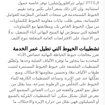
الـPTFE (بولي تترافلوروإيثيلين) توفر خاصية خمول
استثنائية، وإن كان ذلك بسعر أعلى بكثير. وعند تقييم
الخيوط المُستخدمة في منتجات القماش المعرَّضة للعوامل
الكيميائية، ينبغي طلب بيانات مقاومة الخيوط للكيماويات
من مورِّد الخيوط الخاص بك، ومطابقتها مع الكيماويات
الفعلية التي سيتعرّض لها المنتج النهائي أثناء التشغيل، بدلًا
من الاعتماد على الافتراضات العامة المتعلقة بنوع الليف.
تشطيبات الخيوط التي تطيل عمر الخدمة
تعزز معالجات خيوط الخياطة النهائية خصائص الأداء
المحددة بما يتجاوز ما توفره الألياف الصلبة وحدها. وتُطبَّق
التشطيبات الملصقة على خيوط الخيوط المستمرة لتثبيت
طبقات الألياف معًا، وتحسين مقاومتها للاحتكاك، ومنع
تفكُّكها عند عين الإبرة. وتساعد التشطيبات الكارهة للماء
الخيوط على التخلُّص من الرطوبة بسرعة، مما يقلل من
خطر نمو العفن والعفنة في درزات القماش المشمع التي
تتعرض للبلل بشكل متكرر. أما التشطيبات المُزيِّتة بالشمع
أو السيليكون فهي تقلل من حرارة الإبرة والاحتكاك، ما