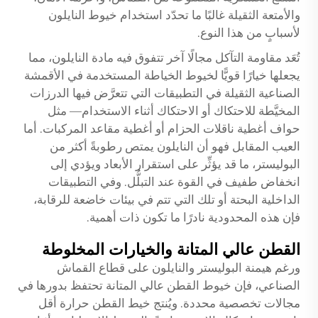
والأمتعة الثقيلة غالبًا ما تحدّد استخدام خيوط النايلون
لأسبابٍ من هذا النوع.
تُعَد مقاومة التآكل مجالًا آخر تتفوق فيه مادة النايلون، مما
يجعلها خيارًا قويًّا لخيوط الخياطة المستخدمة في الأقمشة
الصناعية الثقيلة في التطبيقات التي تتعرَّض فيها الدرزات
المخيَّطة للاحتكاك أو الاحتكاك أثناء الاستخدام— مثل
حواف أغطية ناقلات الحزام أو أغطية مقاعد المركبات. أما
العيب المقابل فهو أن النايلون يمتص رطوبةً أكثر من
البوليستر، ما قد يؤثِّر على استقرار الأبعاد ويؤدي إلى
انخفاض طفيف في القوة عند التبلُّل. وفي التطبيقات
الداخلية البحتة أو تلك التي تتم في بيئات خاضعة للرقابة،
فإن هذه المحدودية نادرًا ما تكون ذات أهمية.
القطن عالي المتانة والخيارات المخلوطة
ورغم هيمنة البوليستر والنايلون على قطاع القماش
الصناعي، فإن خيوط القطن عالي المتانة تحتفظ بدورها في
مجالات تخصصية محددة. ويُنتج خيط القطن حرارة أقل