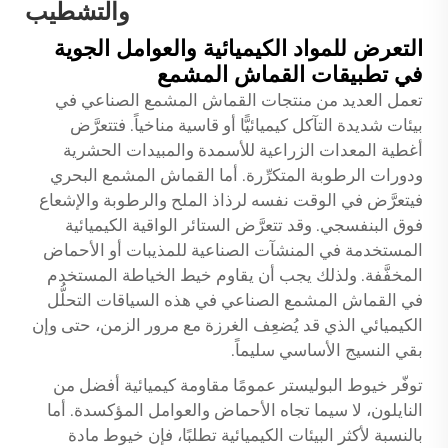
والتشطيب
التعرض للمواد الكيميائية والعوامل الجوية
في تطبيقات القماش المشمع
تعمل العديد من منتجات القماش المشمع الصناعي في
بيئات شديدة التآكل كيميائيًّا أو قاسية مناخياً. فتتعرَّض
أغطية المعدات الزراعية للأسمدة والمبيدات الحشرية
ودورات الرطوبة المتكرِّرة. أما القماش المشمع البحري
فيتعرَّض في الوقت نفسه لرذاذ الملح والرطوبة والإشعاع
فوق البنفسجي. وقد تتعرَّض الستائر الواقية الكيميائية
المستخدمة في المنشآت الصناعية للمذيبات أو الأحماض
المخفَّفة. ولذلك يجب أن يقاوم خيط الخياطة المستخدم
في القماش المشمع الصناعي في هذه السياقات التحلُّل
الكيميائي الذي قد يُضعِف الغرزة مع مرور الزمن، حتى وإن
بقي النسيج الأساسي سليماً.
توفّر خيوط البوليستر عمومًا مقاومة كيميائية أفضل من
النايلون، لا سيما تجاه الأحماض والعوامل المؤكسدة. أما
بالنسبة لأكثر البيئات الكيميائية تطلبًا، فإن خيوط مادة