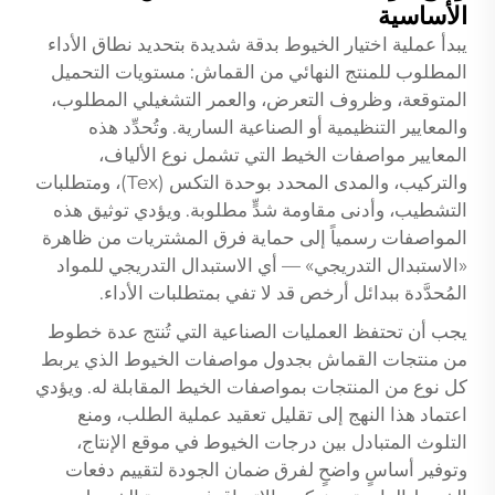
الأساسية
يبدأ عملية اختيار الخيوط بدقة شديدة بتحديد نطاق الأداء
المطلوب للمنتج النهائي من القماش: مستويات التحميل
المتوقعة، وظروف التعرض، والعمر التشغيلي المطلوب،
والمعايير التنظيمية أو الصناعية السارية. وتُحدِّد هذه
المعايير مواصفات الخيط التي تشمل نوع الألياف،
والتركيب، والمدى المحدد بوحدة التكس (Tex)، ومتطلبات
التشطيب، وأدنى مقاومة شدٍّ مطلوبة. ويؤدي توثيق هذه
المواصفات رسمياً إلى حماية فرق المشتريات من ظاهرة
«الاستبدال التدريجي» — أي الاستبدال التدريجي للمواد
المُحدَّدة ببدائل أرخص قد لا تفي بمتطلبات الأداء.
يجب أن تحتفظ العمليات الصناعية التي تُنتج عدة خطوط
من منتجات القماش بجدول مواصفات الخيوط الذي يربط
كل نوع من المنتجات بمواصفات الخيط المقابلة له. ويؤدي
اعتماد هذا النهج إلى تقليل تعقيد عملية الطلب، ومنع
التلوث المتبادل بين درجات الخيوط في موقع الإنتاج،
وتوفير أساسٍ واضحٍ لفرق ضمان الجودة لتقييم دفعات